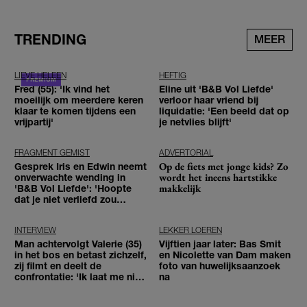
TRENDING
MEER
LIEVE HELEEN
HEFTIG
Fred (55): 'Ik vind het
Eline uit 'B&B Vol Liefde'
moeilijk om meerdere keren
verloor haar vriend bij
klaar te komen tijdens een
liquidatie: 'Een beeld dat op
vrijpartij'
je netvlies blijft'
FRAGMENT GEMIST
ADVERTORIAL
Op de fiets met jonge kids? Zo
Gesprek Iris en Edwin neemt
wordt het ineens hartstikke
onverwachte wending in
makkelijk
'B&B Vol Liefde': 'Hoopte
dat je niet verliefd zou
worden'
INTERVIEW
LEKKER LOEREN
Man achtervolgt Valerie (35)
Vijftien jaar later: Bas Smit
in het bos en betast zichzelf,
en Nicolette van Dam maken
zij filmt en deelt de
foto van huwelijksaanzoek
confrontatie: 'Ik laat me niet
na
tegenhouden'