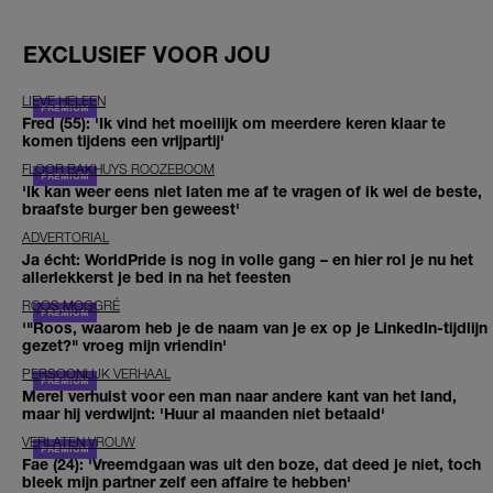
EXCLUSIEF VOOR JOU
LIEVE HELEEN
Fred (55): 'Ik vind het moeilijk om meerdere keren klaar te
komen tijdens een vrijpartij'
FLOOR BAKHUYS ROOZEBOOM
'Ik kan weer eens niet laten me af te vragen of ik wel de beste,
braafste burger ben geweest'
ADVERTORIAL
Ja écht: WorldPride is nog in volle gang – en hier rol je nu het
allerlekkerst je bed in na het feesten
ROOS MOGGRÉ
'"Roos, waarom heb je de naam van je ex op je LinkedIn-tijdlijn
gezet?" vroeg mijn vriendin'
PERSOONLIJK VERHAAL
Merel verhuist voor een man naar andere kant van het land,
maar hij verdwijnt: 'Huur al maanden niet betaald'
VERLATEN VROUW
Fae (24): 'Vreemdgaan was uit den boze, dat deed je niet, toch
bleek mijn partner zelf een affaire te hebben'