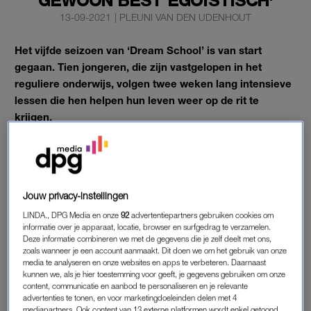
GEWOON BEST EGOÏSTISCH'
13-09-2021
|
PLEUNI VAN DEN UDENHOUT
Het vijfde seizoen van ‘Dream School’ is van start
gegaan. Tien jongeren, die zijn vastgelopen in het
reguliere onderwijs, volgen twee weken lang intensieve
lessen die hen helpen hun leven weer op de rit te
krijgen.
“Elke adoptie heeft een rauw randje”, vertelt de adoptie-vader
van Valentina. De 19-jarige
Dream School
-leerling werd uit
Colombia geadopteerd toen zij nog maar enkele weken oud
Jouw privacy-instellingen
was.
LINDA., DPG Media en onze
92
advertentiepartners gebruiken cookies om
informatie over je apparaat, locatie, browser en surfgedrag te verzamelen.
Deze informatie combineren we met de gegevens die je zelf deelt met ons,
zoals wanneer je een account aanmaakt. Dit doen we om het gebruik van onze
ADOPTIE
media te analyseren en onze websites en apps te verbeteren. Daarnaast
Gastdocent van deze aflevering ‘Kunstenaar van het jaar 2021’
kunnen we, als je hier toestemming voor geeft, je gegevens gebruiken om onze
content, communicatie en aanbod te personaliseren en je relevante
Lita Cabellut is bekend met het rauwe randje van adoptie. Op
advertenties te tonen, en voor marketingdoeleinden delen met 4
haar dertiende werd zij geadopteerd. Dit motiveert haar ook
mediapartners. Ook content van 13 externe platformen wordt enkel getoond