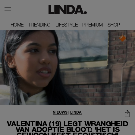
HOME
HOME
TRENDING
TRENDING
LIFESTYLE
LIFESTYLE
PREMIUM
PREMIUM
SHOP
SHOP
NIEUWS
|
LINDA.
VALENTINA (19) LEGT WRANGHEID
VAN ADOPTIE BLOOT: 'HET IS