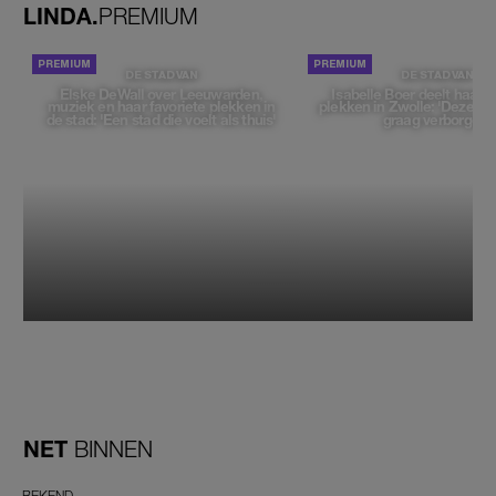
LINDA.
PREMIUM
DE STAD VAN
DE STAD VAN
Elske DeWall over Leeuwarden,
Isabelle Boer deelt haar f
muziek en haar favoriete plekken in
plekken in Zwolle: 'Deze pl
de stad: 'Een stad die voelt als thuis'
graag verborgen'
NET
BINNEN
BEKEND