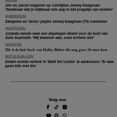
Jim en Jamai reageren op overlijden Jerney Kaagman:
'Dankbaar dat je blijkbaar iets zag in dat jongetje van zestien'
IN MEMORIAM
Zangeres en 'Idols'-jurylid Jerney Kaagman (79) overleden
ADVERTORIAL
Jolanda reisde naar een afgelegen eiland voor de kust van
Zuid-Australië: 'Wij kwamen aan, onze koffers niet'
WILLEN WE
Dít is de hair hack van Hailey Bieber die nog geen 20 euro kost
BEETJE BIJBLIJVEN
Edwin voelde vertrek in 'B&B Vol Liefde' al aankomen: 'Er was
geen klik met Iris'
Volg ons