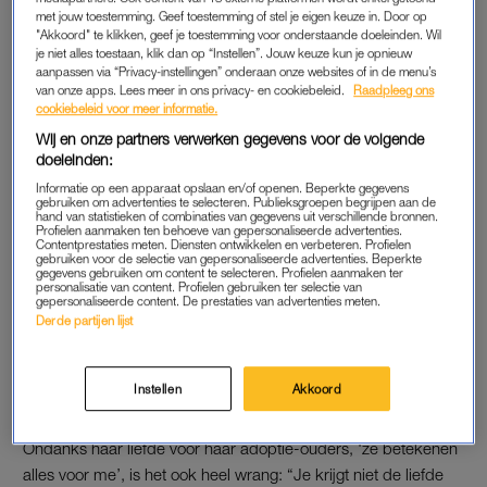
met jouw toestemming. Geef toestemming of stel je eigen keuze in. Door op
om de jongeren te helpen.
"Akkoord" te klikken, geef je toestemming voor onderstaande doeleinden. Wil
je niet alles toestaan, klik dan op “Instellen”. Jouw keuze kun je opnieuw
“Ik was één van hun”, legt ze uit, “En ik weet hoe belangrijk het
aanpassen via “Privacy-instellingen” onderaan onze websites of in de menu’s
van onze apps. Lees meer in ons privacy- en cookiebeleid.
Raadpleeg ons
is om op de juiste manier aandacht te krijgen. Dit is iets wat
cookiebeleid voor meer informatie.
heel urgent en nodig is.”
Wij en onze partners verwerken gegevens voor de volgende
doeleinden:
Ze vindt het onprettig om over haar verleden te praten maar
Informatie op een apparaat opslaan en/of openen. Beperkte gegevens
maakt voor de klas een uitzondering. “Ik ben opgegroeid op
gebruiken om advertenties te selecteren. Publieksgroepen begrijpen aan de
hand van statistieken of combinaties van gegevens uit verschillende bronnen.
straat. Ik heb in verschillende huizen gezeten tot ik op mijn
Profielen aanmaken ten behoeve van gepersonaliseerde advertenties.
dertiende werd geadopteerd”, vertelt ze de leerlingen.
Contentprestaties meten. Diensten ontwikkelen en verbeteren. Profielen
gebruiken voor de selectie van gepersonaliseerde advertenties. Beperkte
gegevens gebruiken om content te selecteren. Profielen aanmaken ter
personalisatie van content. Profielen gebruiken ter selectie van
gepersonaliseerde content. De prestaties van advertenties meten.
“HET IS GEWOON BEST EGOÏSTISCH”
Derde partijen lijst
Valentina herkent zich in het heftige verhaal van Cabellut: “Ik
snap wel hoe het is om het gevoel te hebben dat je nergens
Instellen
Akkoord
thuis hoort.”
Ondanks haar liefde voor haar adoptie-ouders, ‘ze betekenen
alles voor me’, is het ook heel wrang: “Je krijgt niet de liefde