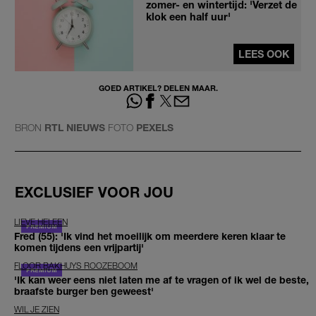
zomer- en wintertijd: 'Verzet de
klok een half uur'
LEES OOK
GOED ARTIKEL? DELEN MAAR.
BRON
RTL NIEUWS
FOTO
PEXELS
EXCLUSIEF VOOR JOU
LIEVE HELEEN
Fred (55): 'Ik vind het moeilijk om meerdere keren klaar te
komen tijdens een vrijpartij'
FLOOR BAKHUYS ROOZEBOOM
'Ik kan weer eens niet laten me af te vragen of ik wel de beste,
braafste burger ben geweest'
WIL JE ZIEN