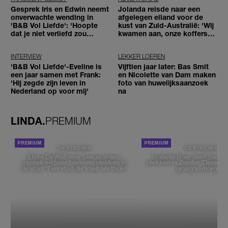
Gesprek Iris en Edwin neemt
Jolanda reisde naar een
onverwachte wending in
afgelegen eiland voor de
'B&B Vol Liefde': 'Hoopte
kust van Zuid-Australië: 'Wij
dat je niet verliefd zou
kwamen aan, onze koffers
worden'
niet'
INTERVIEW
LEKKER LOEREN
'B&B Vol Liefde'-Eveline is
Vijftien jaar later: Bas Smit
een jaar samen met Frank:
en Nicolette van Dam maken
'Hij zegde zijn leven in
foto van huwelijksaanzoek
Nederland op voor mij'
na
LINDA.
PREMIUM
DE STAD VAN
DE STAD VAN
Elske DeWall over Leeuwarden,
Isabelle Boer deelt haar f
muziek en haar favoriete plekken in
plekken in Zwolle: 'Deze pl
de stad: 'Een stad die voelt als thuis'
graag verborgen'