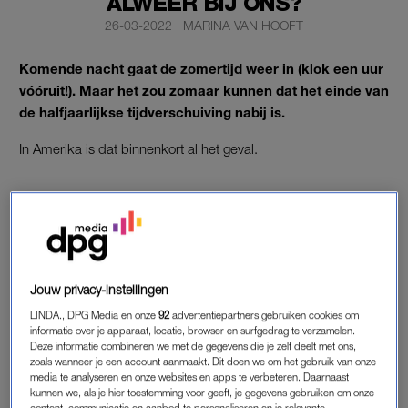
ALWEER BIJ ONS?
26-03-2022
|
MARINA VAN HOOFT
Komende nacht gaat de zomertijd weer in (klok een uur
vóóruit!). Maar het zou zomaar kunnen dat het einde van
de halfjaarlijkse tijdverschuiving nabij is.
In Amerika is dat binnenkort al het geval.
PERMANENTE ZOMERTIJD
De Senaat van het Amerikaanse parlement stemde onlangs
unaniem voor het invoeren van een permanente zomertijd.
Hiermee komt het einde van het verzetten van de klok voor de
Jouw privacy-instellingen
Amerikanen in zicht.
LINDA., DPG Media en onze
92
advertentiepartners gebruiken cookies om
informatie over je apparaat, locatie, browser en surfgedrag te verzamelen.
Als zowel het Huis van Afgevaardigden van het parlement als
Deze informatie combineren we met de gegevens die je zelf deelt met ons,
president Joe Biden de vaste zomertijd goedkeuren, zal het
zoals wanneer je een account aanmaakt. Dit doen we om het gebruik van onze
media te analyseren en onze websites en apps te verbeteren. Daarnaast
pas volgend jaar november ingaan, meldt
RTL nieuws.
kunnen we, als je hier toestemming voor geeft, je gegevens gebruiken om onze
content, communicatie en aanbod te personaliseren en je relevante