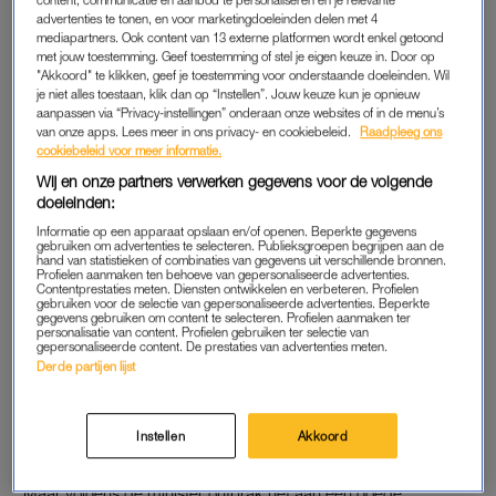
advertenties te tonen, en voor marketingdoeleinden delen met 4
mediapartners. Ook content van 13 externe platformen wordt enkel getoond
OF PERMANENTE WINTERTIJD?
met jouw toestemming. Geef toestemming of stel je eigen keuze in. Door op
Ook in de Europese Unie is er over een permanente tijd
"Akkoord" te klikken, geef je toestemming voor onderstaande doeleinden. Wil
je niet alles toestaan, klik dan op “Instellen”. Jouw keuze kun je opnieuw
gesproken. De Europese Commissie in Brussel stelde in
aanpassen via “Privacy-instellingen” onderaan onze websites of in de menu’s
september 2018 juist voor om de wintertijd permanent te
van onze apps. Lees meer in ons privacy- en cookiebeleid.
Raadpleeg ons
cookiebeleid voor meer informatie.
maken.
Wij en onze partners verwerken gegevens voor de volgende
In 2019 werd juist de keuze gemaakt om
in maart 2021
de
doeleinden:
klok voor de laatste keer te verzetten. Maar door
Informatie op een apparaat opslaan en/of openen. Beperkte gegevens
gebruiken om advertenties te selecteren. Publieksgroepen begrijpen aan de
uiteenlopende meningen werden deze voorstellen weer
hand van statistieken of combinaties van gegevens uit verschillende bronnen.
Profielen aanmaken ten behoeve van gepersonaliseerde advertenties.
geparkeerd.
Contentprestaties meten. Diensten ontwikkelen en verbeteren. Profielen
gebruiken voor de selectie van gepersonaliseerde advertenties. Beperkte
gegevens gebruiken om content te selecteren. Profielen aanmaken ter
personalisatie van content. Profielen gebruiken ter selectie van
gepersonaliseerde content. De prestaties van advertenties meten.
ONDERZOEK
Derde partijen lijst
Wel deed minister Kasja Ollongren destijds, in 2019 dus,
uitgebreid onderzoek naar drie mogelijke varianten. Namelijk:
Instellen
Akkoord
permanente zomertijd, permanente wintertijd óf behoud van
het systeem waarbij de klok jaarlijks tweemaal wordt verzet.
Maar volgens de minister ontbrak het aan een goede