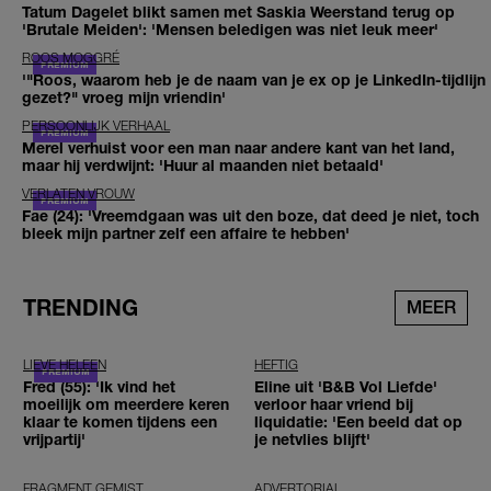
Tatum Dagelet blikt samen met Saskia Weerstand terug op
'Brutale Meiden': 'Mensen beledigen was niet leuk meer'
ROOS MOGGRÉ
'"Roos, waarom heb je de naam van je ex op je LinkedIn-tijdlijn
gezet?" vroeg mijn vriendin'
PERSOONLIJK VERHAAL
Merel verhuist voor een man naar andere kant van het land,
maar hij verdwijnt: 'Huur al maanden niet betaald'
VERLATEN VROUW
Fae (24): 'Vreemdgaan was uit den boze, dat deed je niet, toch
bleek mijn partner zelf een affaire te hebben'
TRENDING
MEER
LIEVE HELEEN
HEFTIG
Fred (55): 'Ik vind het
Eline uit 'B&B Vol Liefde'
moeilijk om meerdere keren
verloor haar vriend bij
klaar te komen tijdens een
liquidatie: 'Een beeld dat op
vrijpartij'
je netvlies blijft'
FRAGMENT GEMIST
ADVERTORIAL