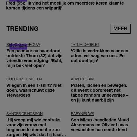
Fred (55): 'Ik vind het moeilijk om meerdere keren klaar te
komen tijdens een vrijpartij'
TRENDING
MEER
BEDROGEN VROUW
TATUM DAGELET
Een paar uur na haar dood
'Ollie is vertrokken naar een
ontdekte Thom (32) dat zijn
adres ver weg van ons. En
vriendin vreemdging: 'Echt,
dat doet pijn’
mijn bek viel open'
GOED OM TE WETEN
ADVERTORIAL
Vliegen in een T-shirt? Niet
Praten, lachen én bewegen:
doen, waarschuwt deze
dit event doorbreekt het
stewardess
taboe rondom urineverlies –
en jij kunt daarbij zijn
SANDER DE HOSSON
BABYNIEUWS
'Hij vroeg mij wie er straks
Son Mieux-bandleden Maud
voor zijn vrouw met
Akkermans en Olivier Lucas
beginnende dementie zou
verwachten hun eerste kind
zorgen. Hij wist dat hij haar