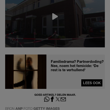
Familiedrama? Partnerdoding?
Nee, noem het femicide: 'De
rest is te verhullend'
LEES OOK
GOED ARTIKEL? DELEN MAAR.
BRON
ANP
FOTO
GETTY IMAGES