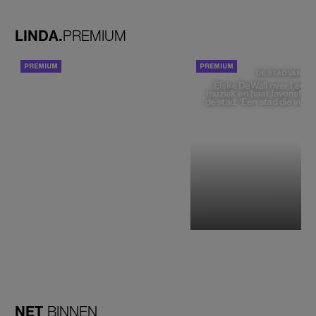
zou moeten loslaten'
LINDA.
PREMIUM
ACHTERGROND
DE STAD VAN
Elske DeWall over Leeu
muziek en haar favoriete p
de stad: 'Een stad die voelt 
NET
BINNEN