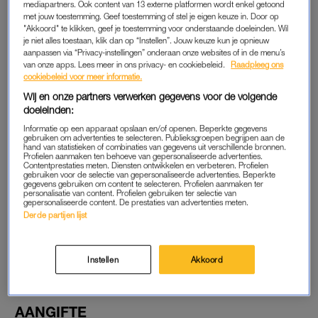
partnerdoding en de signalen die daaraan vooraf kunnen
mediapartners. Ook content van 13 externe platformen wordt enkel getoond
gaan. Ook zet het OM zich in voor bewustzijn rondom
met jouw toestemming. Geef toestemming of stel je eigen keuze in. Door op
"Akkoord" te klikken, geef je toestemming voor onderstaande doeleinden. Wil
femicide, zodat ‘rode vlaggen’ sneller zichtbaar worden.
je niet alles toestaan, klik dan op “Instellen”. Jouw keuze kun je opnieuw
aanpassen via “Privacy-instellingen” onderaan onze websites of in de menu’s
Van Schoonderwoerd den Bezemer ziet het als haar opgave
van onze apps. Lees meer in ons privacy- en cookiebeleid.
Raadpleeg ons
cookiebeleid voor meer informatie.
om het aantal femicidezaken naar beneden te brengen, vertelt
Wij en onze partners verwerken gegevens voor de volgende
ze aan
NRC
. Tussen 2018 en 2022 werden 127 vrouwen
doeleinden:
gedood door hun partner of ex. Hoewel dat cijfer niet toe- of
Informatie op een apparaat opslaan en/of openen. Beperkte gegevens
afneemt, heeft het OM wel steeds meer aandacht voor de
gebruiken om advertenties te selecteren. Publieksgroepen begrijpen aan de
hand van statistieken of combinaties van gegevens uit verschillende bronnen.
signalen die femicide kunnen voorspellen.
Profielen aanmaken ten behoeve van gepersonaliseerde advertenties.
Contentprestaties meten. Diensten ontwikkelen en verbeteren. Profielen
gebruiken voor de selectie van gepersonaliseerde advertenties. Beperkte
gegevens gebruiken om content te selecteren. Profielen aanmaken ter
De rode vlaggen die
personalisatie van content. Profielen gebruiken ter selectie van
gepersonaliseerde content. De prestaties van advertenties meten.
voorafgaan aan femicide:
Derde partijen lijst
'Nuttig om te weten waar je op
kunt letten'
LEES OOK
Instellen
Akkoord
AANGIFTE