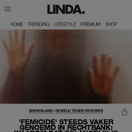
HOME
HOME
TRENDING
TRENDING
LIFESTYLE
LIFESTYLE
PREMIUM
PREMIUM
SHOP
SHOP
BINNENLAND
|
GEWELD TEGEN VROUWEN
'FEMICIDE' STEEDS VAKER
GENOEMD IN RECHTBANK: