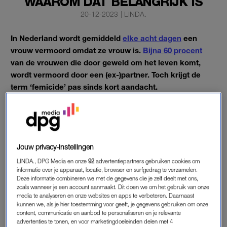
WAAROM DAT BELANGRIJK IS
20-12-2023
|
LINDA.
In Nederland wordt gemiddeld
elke acht dagen
een
vrouw vermoord omdat ze vrouw is.
Bijna 60 procent
van de vrouwen die door geweld om het leven komt,
wordt vermoord door een (ex-)partner. Toch krijgt de
term ‘femicide’ pas sinds kort aandacht.
Onder meer in de rechtbank, vertelt de landelijk officier van
justitie aan
NRC.
Jouw privacy-instellingen
FEMICIDE
LINDA., DPG Media en onze
92
advertentiepartners gebruiken cookies om
“Het gebruiken van de term ‘femicide’ is sinds kort beleid
informatie over je apparaat, locatie, browser en surfgedrag te verzamelen.
binnen het Openbaar Ministerie (OM)”, vertelt Judith van
Deze informatie combineren we met de gegevens die je zelf deelt met ons,
zoals wanneer je een account aanmaakt. Dit doen we om het gebruik van onze
Schoonderwoerd den Bezemer, landelijk officier van justitie
media te analyseren en onze websites en apps te verbeteren. Daarnaast
gespecialiseerd in zaken rondom huiselijk geweld. Zo krijgen
kunnen we, als je hier toestemming voor geeft, je gegevens gebruiken om onze
content, communicatie en aanbod te personaliseren en je relevante
officieren aan het begin van hun carrière informatie over
advertenties te tonen, en voor marketingdoeleinden delen met 4