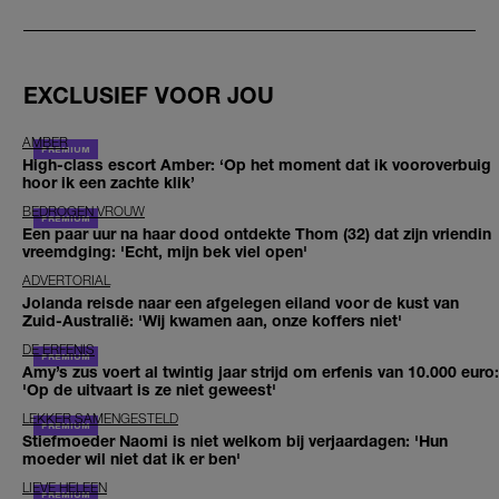
EXCLUSIEF VOOR JOU
AMBER
High-class escort Amber: ‘Op het moment dat ik vooroverbuig
hoor ik een zachte klik’
BEDROGEN VROUW
Een paar uur na haar dood ontdekte Thom (32) dat zijn vriendin
vreemdging: 'Echt, mijn bek viel open'
ADVERTORIAL
Jolanda reisde naar een afgelegen eiland voor de kust van
Zuid-Australië: 'Wij kwamen aan, onze koffers niet'
DE ERFENIS
Amy’s zus voert al twintig jaar strijd om erfenis van 10.000 euro:
'Op de uitvaart is ze niet geweest'
LEKKER SAMENGESTELD
Stiefmoeder Naomi is niet welkom bij verjaardagen: 'Hun
moeder wil niet dat ik er ben'
LIEVE HELEEN