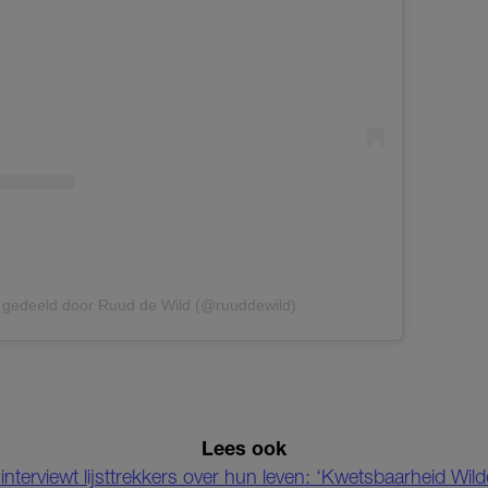
t gedeeld door Ruud de Wild (@ruuddewild)
Lees ook
nterviewt lijsttrekkers over hun leven: ‘Kwetsbaarheid Wil