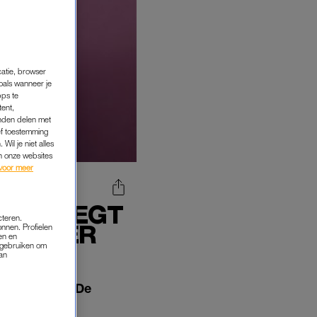
catie, browser
oals wanneer je
pps te
tent,
inden delen met
ef toestemming
Wil je niet alles
an onze websites
voor meer
R EN LEGT
cteren.
JK NEER
onnen. Profielen
en en
s gebruiken om
van
 darmkanker. De
o 2.