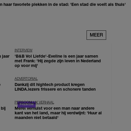
haar favoriete plekken in de stad: 'Een stad die voelt als thuis'
MEER
INTERVIEW
 jaar
'B&B Vol Liefde'-Eveline is een jaar samen
met Frank: 'Hij zegde zijn leven in Nederland
op voor mij'
ADVERTORIAL
e
Dankzij dit hightech product kregen
LINDA.lezers frissere en schonere tanden
PERSOONLIJK VERHAAL
bij
Merel verhuist voor een man naar andere
kant van het land, maar hij verdwijnt: 'Huur al
maanden niet betaald'