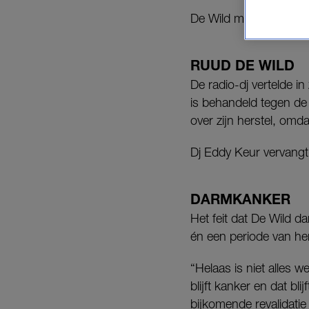
De Wild maakte het nie
RUUD DE WILD
De radio-dj vertelde i
is behandeld tegen de 
over zijn herstel, omd
Dj Eddy Keur vervangt
DARMKANKER
Het feit dat De Wild d
én een periode van her
“Helaas is niet alles 
blijft kanker en dat bli
bijkomende revalidatie