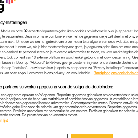
cy-instellingen
 Media en onze
92
advertentiepartners gebruiken cookies om informatie over je apparaat, lo
g te verzamelen. Deze informatie combineren we met de gegevens die je zelf deelt met ons, z
aanmaakt. Dit doen we om het gebruik van onze media te analyseren en onze websites en a
Daarnaast kunnen we, als je hier toestemming voor geeft, je gegevens gebruiken om onze con
 en aanbod te personaliseren en je relevante advertenties te tonen, en voor marketingdoele
ers. Ook content van 13 externe platformen wordt enkel getoond met jouw toestemming. Ge
gen keuze in. Door op "Akkoord" te klikken, geef je toestemming voor onderstaande doeleinden. 
k dan op “Instellen”. Jouw keuze kun je opnieuw aanpassen via “Privacy-instellingen” ondera
u’s van onze apps. Lees meer in ons privacy- en cookiebeleid.
Raadpleeg ons cookiebeleid 
NIEUWS
|
LINDA.
e partners verwerken gegevens voor de volgende doeleinden:
WILD HEEFT DARMKANKE
p een apparaat opslaan en/of openen. Beperkte gegevens gebruiken om advertenties te sele
ERKZAAMHEDEN TIJDELI
pen begrijpen aan de hand van statistieken of combinaties van gegevens uit verschillende br
 behoeve van gepersonaliseerde advertenties. Contentprestaties meten. Diensten ontwikkel
Profielen gebruiken voor de selectie van gepersonaliseerde advertenties. Beperkte gegeven
22-03-2021
|
ROWAN PEPERKAMP
lecteren. Profielen aanmaken ter personalisatie van content. Profielen gebruiken ter selectie 
eerde content. De prestaties van advertenties meten.
 lijst
s een aantal maanden geleden gediagnosticeerd met
 de komende maanden niet te horen zijn op NPO Radi