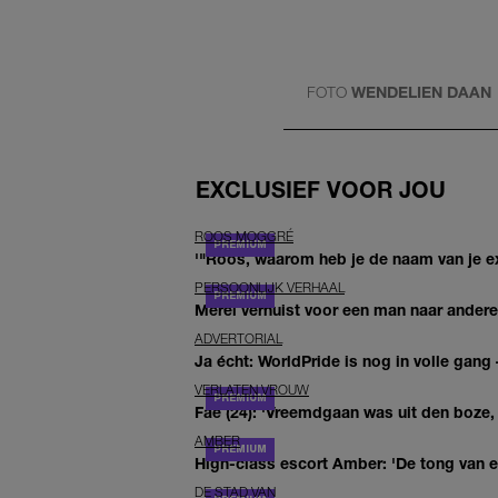
FOTO
WENDELIEN DAAN
EXCLUSIEF VOOR JOU
ROOS MOGGRÉ
'"Roos, waarom heb je de naam van je ex 
PERSOONLIJK VERHAAL
Merel verhuist voor een man naar andere 
ADVERTORIAL
Ja écht: WorldPride is nog in volle gang –
VERLATEN VROUW
Fae (24): 'Vreemdgaan was uit den boze, d
AMBER
High-class escort Amber: 'De tong van ee
DE STAD VAN