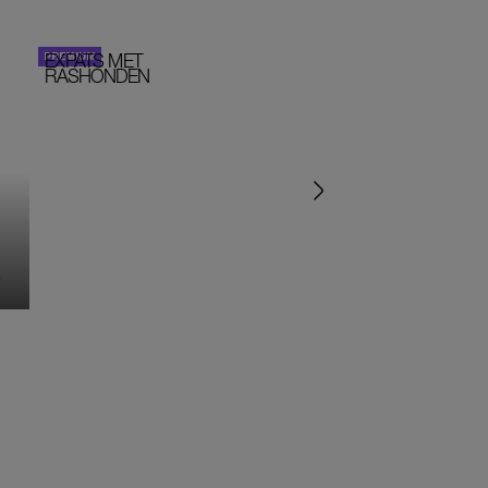
EXPATS MET
STOM!
PERSOONLIJK VERHA
RASHONDEN
MONIQUE KLEMANN