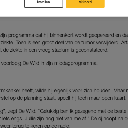
Instellen
Akkoord
uws over zijn ziekte zelf bekend tijdens zijn programma
De
n zijn programma dat hij binnenkort wordt geopereerd en dat 
ziekte. Toen is een groot deel van de tumor verwijderd. Art
at de ziekte in een vroeg stadium is geconstateerd.
 voorlopig De Wild in zijn middagprogramma.
armkanker heeft, wilde hij eigenlijk voor zich houden. Maar
stel op de planning staat, speelt hij toch maar open kaart.
weg”, zegt De Wild. “Gelukkig ben ik gezegend met de beste
jft iets engs. Jullie zijn nog niet van me af.” De dj hoopt na 
 weer terug te keren op de radio.