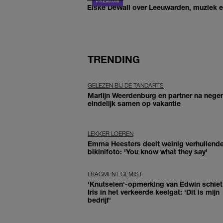
Elske DeWall over Leeuwarden, muziek en 
TRENDING
GELEZEN BIJ DE TANDARTS
Marlijn Weerdenburg en partner na negen
eindelijk samen op vakantie
LEKKER LOEREN
Emma Heesters deelt weinig verhullend
bikinifoto: 'You know what they say'
FRAGMENT GEMIST
'Knutselen'-opmerking van Edwin schiet 
Iris in het verkeerde keelgat: 'Dit is mijn
bedrijf'