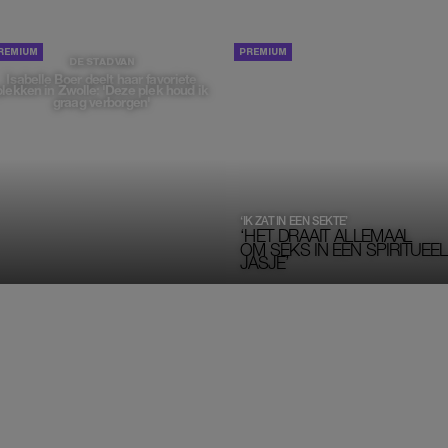
PORTRETTEN
DE STAD VAN
Isabelle Boer deelt haar favoriete
plekken in Zwolle: 'Deze plek houd ik
graag verborgen'
‘IK ZAT IN EEN SEKTE’
‘HET DRAAIT ALLEMAAL
OM SEKS IN EEN SPIRITUEEL 
JASJE’