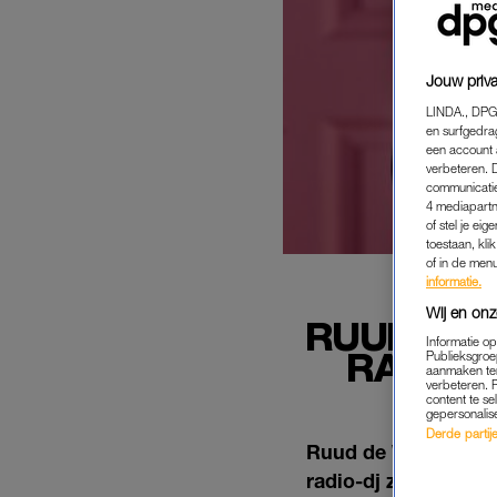
Jouw priva
LINDA., DPG
en surfgedra
een account 
verbeteren. 
communicatie
4 mediapartn
of stel je ei
toestaan, kli
of in de men
informatie.
Wij en onz
RUUD DE 
Informatie o
RADIOW
Publieksgroe
aanmaken ten
verbeteren. 
content te se
gepersonalis
Derde partijen
Ruud de Wild (51) i
radio-dj zal daarom