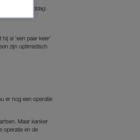
 Wild in De Middag
.
hij al ‘een paar keer’
sen zijn optimistisch
 nu er nog een operatie
 artsen. Maar kanker
de operatie en de