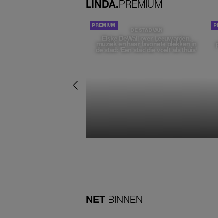
LINDA.
PREMIUM
DE STAD VAN
Elske DeWall over Leeuwarden,
muziek en haar favoriete plekken in
de stad: 'Een stad die voelt als thuis'
NET
BINNEN