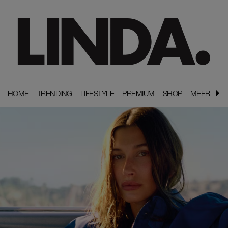
HOME
HOME
TRENDING
TRENDING
LIFESTYLE
LIFESTYLE
PREMIUM
PREMIUM
SHOP
SHOP
MEER
MEER