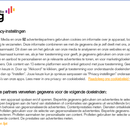
cy-instellingen
 Media en onze
92
advertentiepartners gebruiken cookies om informatie over je apparaat, lo
g te verzamelen. Deze informatie combineren we met de gegevens die je zelf deelt met ons, z
aanmaakt. Dit doen we om het gebruik van onze media te analyseren en onze websites en a
Daarnaast kunnen we, als je hier toestemming voor geeft, je gegevens gebruiken om onze con
 en aanbod te personaliseren en je relevante advertenties te tonen, en voor marketingdoele
ers. Ook content van 13 externe platformen wordt enkel getoond met jouw toestemming. Ge
gen keuze in. Door op "Akkoord" te klikken, geef je toestemming voor onderstaande doeleinden. 
MODE
|
WIL JE ZIEN
k dan op “Instellen”. Jouw keuze kun je opnieuw aanpassen via “Privacy-instellingen” ondera
IEBER IS HET NIEUWE GE
u’s van onze apps. Lees meer in ons privacy- en cookiebeleid.
Raadpleeg ons cookiebeleid 
N DÉZE ITEMS ZITTEN AL
e partners verwerken gegevens voor de volgende doeleinden:
WINKELMAND
p een apparaat opslaan en/of openen. Beperkte gegevens gebruiken om advertenties te sele
pen begrijpen aan de hand van statistieken of combinaties van gegevens uit verschillende br
24-05-2026
|
LINDE VERHULST
 behoeve van gepersonaliseerde advertenties. Contentprestaties meten. Diensten ontwikkel
Profielen gebruiken voor de selectie van gepersonaliseerde advertenties. Beperkte gegeven
lecteren. Profielen aanmaken ter personalisatie van content. Profielen gebruiken ter selectie 
eerde content. De prestaties van advertenties meten.
n beautymerk Rhode, model én sinds kort ambassadeu
 lijst
len als hét stijlicoon van dit moment. Ter ere van haa