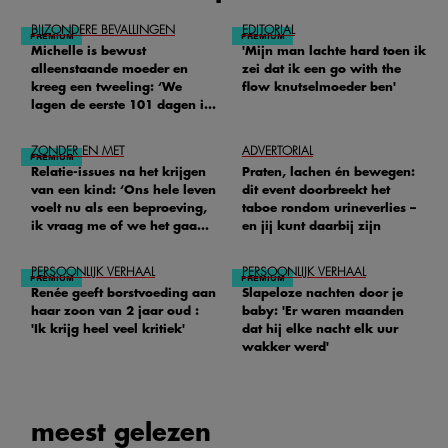
BIJZONDERE BEVALLINGEN
EDITORIAL
Michelle is bewust
'Mijn man lachte hard toen ik
alleenstaande moeder en
zei dat ik een go with the
kreeg een tweeling: ‘We
flow knutselmoeder ben'
lagen de eerste 101 dagen in
het ziekenhuis’
ZONDER EN MET
ADVERTORIAL
Relatie-issues na het krijgen
Praten, lachen én bewegen:
van een kind: ‘Ons hele leven
dit event doorbreekt het
voelt nu als een beproeving,
taboe rondom urineverlies –
ik vraag me of we het gaan
en jij kunt daarbij zijn
redden'
PERSOONLIJK VERHAAL
PERSOONLIJK VERHAAL
Renée geeft borstvoeding aan
Slapeloze nachten door je
haar zoon van 2 jaar oud :
baby: 'Er waren maanden
'Ik krijg heel veel kritiek'
dat hij elke nacht elk uur
wakker werd'
meest gelezen