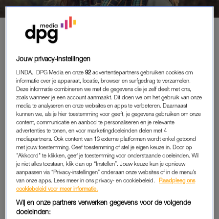
OUDERSCHAP
|
ZEG EENS EERLIJK
ACTRICE BO MAERTEN VOND
EERSTE PERIODE MOEDERSCHAP
Jouw privacy-instellingen
HEEL PITTIG: 'SCHROK ERVAN'
LINDA., DPG Media en onze
92
advertentiepartners gebruiken cookies om
informatie over je apparaat, locatie, browser en surfgedrag te verzamelen.
09-05-2026
|
REDACTIE NIEUWS
Deze informatie combineren we met de gegevens die je zelf deelt met ons,
zoals wanneer je een account aanmaakt. Dit doen we om het gebruik van onze
Actrice Bo Maerten (33) vond de eerste periode van het
media te analyseren en onze websites en apps te verbeteren. Daarnaast
kunnen we, als je hier toestemming voor geeft, je gegevens gebruiken om onze
moederschap “echt heel pittig”. “Ik schrok er zelfs een
content, communicatie en aanbod te personaliseren en je relevante
beetje van.”
advertenties te tonen, en voor marketingdoeleinden delen met 4
mediapartners. Ook content van 13 externe platformen wordt enkel getoond
met jouw toestemming. Geef toestemming of stel je eigen keuze in. Door op
Dat zegt de actrice in een interview in
Telegraaf
-bijlage
Vrouw
.
"Akkoord" te klikken, geef je toestemming voor onderstaande doeleinden. Wil
je niet alles toestaan, klik dan op “Instellen”. Jouw keuze kun je opnieuw
aanpassen via “Privacy-instellingen” onderaan onze websites of in de menu’s
BO MAERTEN OVER MOEDERSCHAP
van onze apps. Lees meer in ons privacy- en cookiebeleid.
Raadpleeg ons
cookiebeleid voor meer informatie.
Bo kreeg in 2021
haar eerste kind, Mosie
. “Nu ben ik alweer
Wij en onze partners verwerken gegevens voor de volgende
vijf jaar moeder, dus ik vind het lastig om te zeggen of het is
doeleinden:
wat ik ervan verwachtte”, reageert ze op de vraag of het