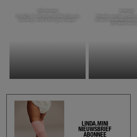
LOÏS IGLESIAS
PODCAST
Loïs (25): 'Ik wil geen pijnstilling bij mijn
'Moeder worden zonder m
bevalling, want ik ben geen pieper'
Bosman maakt podcast ov
dat steeds veran
LINDA.MINI
NIEUWSBRIEF
ABONNEE