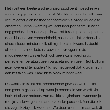
Het voelt een beetje alsof je ongevraagd bent ingeschreven
voor een gigantisch experiment. Mijn kleine vond het allemaal
veel te gezellig en besloot het nachtleven al vroeg volledig te
omarmen. Soms kwam hij wel acht keer per nacht. Ik weet
nog goed dat ik huilend op de wc zat tussen podcastopnames
door. Huilend van vermoeidheid, huilend omdat er door alle
stress steeds minder melk uit mijn borsten kwam. Ik dacht
alleen maar: hoe deden vrouwen dit vroeger? In de
middeleeuwen was er toch ook geen kunstvoeding op
perfecte temperatuur, geen paracetamol en geen Red Bull om
jezelf overeind te houden? Ik had het gevoel dat ik gigantisch
aan het falen was. Maar niets bleek minder waar.
De waarheid is dat het moederschap gewoon wild is. Het is
een geheim genootschap waar je opeens lid van wordt. Je
herkent elkaar meteen. Aan dat kleine glimlachje wanneer je
met je kinderwagen een andere ouder passeert. Aan die blik
die zegt: ik zie je. Ik weet het. We doen allemaal maar wat. Jij