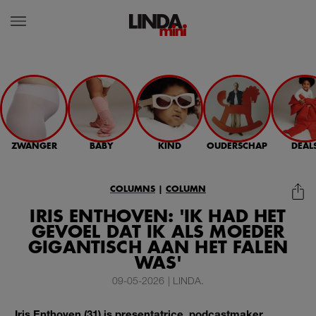
ZWANGER
BABY
KIND
OUDERSCHAP
DEAL
COLUMNS
|
COLUMN
IRIS ENTHOVEN: 'IK HAD HET
GEVOEL DAT IK ALS MOEDER
GIGANTISCH AAN HET FALEN
WAS'
09-05-2026
|
LINDA.
Iris Enthoven (31) is presentatrice, podcastmaker,