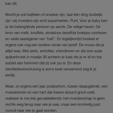
kan dit.
Mocht je ooit twijfelen of onzeker zijn, laat één ding duidelijk
zijn: wij moeders zijn echt superhelden. Punt. Voor je baby ben
je de belangrijkste persoon op aarde. De veilige haven. De
bron van melk, knuffels, eindeloos dezelfde boekjes voorlezen
en vaste assistgever van “bal!”. En tegelijkertijd bestaat er
ergens ook nog een andere versie van jezelf. De vrouw die je
altijd was. Met werk, ambities, vriendinnen en die ene oude
spijkerbroek in maatje 36 achterin je kast die je er af en toe
subtiel aan herinnert dat zij ook jou is. En deze
identiteitsverschuiving is soms best verwarrend zeg ik je
eerlijk.
Maar, zo ergens een jaar postpartum, tussen slaapgebrek, een
moederbrein en een hart dat ineens absurd groot voelt,
realiseer ik me iets geruststellends: het moederschap is geen
rechte weg terug naar wie je was, maar een kronkelig pad
vooruit naar wie je gaat worden.