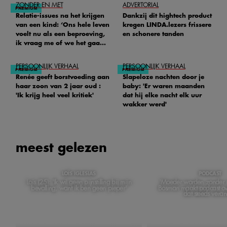
ZONDER EN MET
ADVERTORIAL
Relatie-issues na het krijgen
Dankzij dit hightech product
van een kind: ‘Ons hele leven
kregen LINDA.lezers frissere
voelt nu als een beproeving,
en schonere tanden
ik vraag me of we het gaan
redden'
PERSOONLIJK VERHAAL
PERSOONLIJK VERHAAL
Renée geeft borstvoeding aan
Slapeloze nachten door je
haar zoon van 2 jaar oud :
baby: 'Er waren maanden
'Ik krijg heel veel kritiek'
dat hij elke nacht elk uur
wakker werd'
meest gelezen
LOÏS IGLESIAS
PODCAST
Loïs (25): 'Ik wil geen pijnstilling bij mijn
'Moeder worden zonder m
bevalling, want ik ben geen pieper'
Bosman maakt podcast ov
dat steeds veran