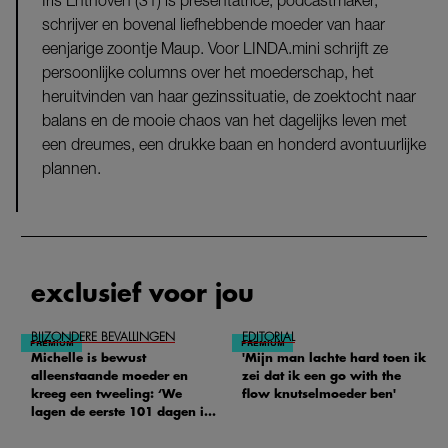
schrijver en bovenal liefhebbende moeder van haar
eenjarige zoontje Maup. Voor LINDA.mini schrijft ze
persoonlijke columns over het moederschap, het
heruitvinden van haar gezinssituatie, de zoektocht naar
balans en de mooie chaos van het dagelijks leven met
een dreumes, een drukke baan en honderd avontuurlijke
plannen.
exclusief voor jou
BIJZONDERE BEVALLINGEN
EDITORIAL
Michelle is bewust
'Mijn man lachte hard toen ik
alleenstaande moeder en
zei dat ik een go with the
kreeg een tweeling: ‘We
flow knutselmoeder ben'
lagen de eerste 101 dagen in
het ziekenhuis’