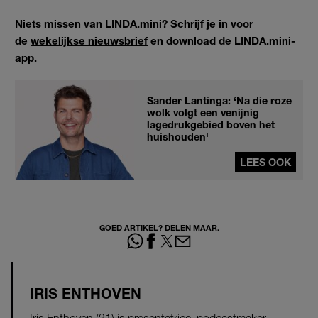
Niets missen van LINDA.mini? Schrijf je in voor
de
wekelijkse nieuwsbrief
en download de LINDA.mini-
app.
Sander Lantinga: ‘Na die roze
wolk volgt een venijnig
lagedrukgebied boven het
huishouden'
LEES OOK
GOED ARTIKEL? DELEN MAAR.
IRIS ENTHOVEN
Iris Enthoven (31) is presentatrice, podcastmaker,