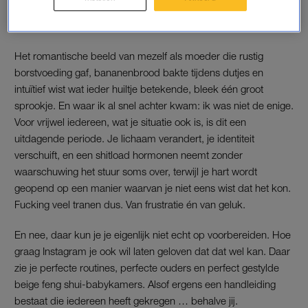
hobbelige weg. Maar hier leerde ik meteen les één van het
moederschap: bijna niets gaat zoals je het plant.
Het romantische beeld van mezelf als moeder die rustig
borstvoeding gaf, bananenbrood bakte tijdens dutjes en
intuïtief wist wat ieder huiltje betekende, bleek één groot
sprookje. En waar ik al snel achter kwam: ik was niet de enige.
Voor vrijwel iedereen, wat je situatie ook is, is dit een
uitdagende periode. Je lichaam verandert, je identiteit
verschuift, en een shitload hormonen neemt zonder
waarschuwing het stuur soms over, terwijl je hart wordt
geopend op een manier waarvan je niet eens wist dat het kon.
Fucking veel tranen dus. Van frustratie én van geluk.
En nee, daar kun je je eigenlijk niet echt op voorbereiden. Hoe
graag Instagram je ook wil laten geloven dat dat wel kan. Daar
zie je perfecte routines, perfecte ouders en perfect gestylde
beige feng shui-babykamers. Alsof ergens een handleiding
bestaat die iedereen heeft gekregen … behalve jij.