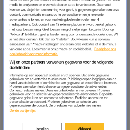
media te analyseren en onze websites en apps te verbeteren. Daarnaast
'De echoscopiste draaide zich
kunnen we, als je hier toestemming voor geeft, je gegevens gebruiken om onze
naar ons toe en zei: 'Houd je
content, communicatie en aanbod te personaliseren en je relevante
vast, het is tóch een tweeling''
advertenties te tonen, en voor marketingdoeleinden delen met 4
mediapartners. Ook content van 13 externe platformen wordt enkel getoond
met jouw toestemming. Geef toestemming of stel je eigen keuze in. Door op
LEES OOK
"Akkoord" te klikken, geef je toestemming voor onderstaande doeleinden. Wil
je niet alles toestaan, klik dan op “Instellen”. Jouw keuze kun je opnieuw
aanpassen via “Privacy-instellingen” onderaan onze websites of in de menu’s
van onze apps. Lees meer in ons privacy- en cookiebeleid.
Raadpleeg ons
Ik bedoel: er was een tijd dat mijn grootste
cookiebeleid voor meer informatie.
verantwoordelijkheid was om mijn huissleutels en pinpas niet
Wij en onze partners verwerken gegevens voor de volgende
kwijt te raken tijdens een avondje uit. Nu ben ik ineens iemand
doeleinden:
die slaapschema’s uit haar hoofd kent, nooit zonder flesje,
Informatie op een apparaat opslaan en/of openen. Beperkte gegevens
doekjes en ‘nana’s’ de deur uitgaat, plus moeiteloos het
gebruiken om advertenties te selecteren. Publieksgroepen begrijpen aan de
hand van statistieken of combinaties van gegevens uit verschillende bronnen.
avondeten klaar staat te maken met een kind van twaalf kilo
Profielen aanmaken ten behoeve van gepersonaliseerde advertenties.
Contentprestaties meten. Diensten ontwikkelen en verbeteren. Profielen
op de heup. Wie ís deze vrouw?
gebruiken voor de selectie van gepersonaliseerde advertenties. Beperkte
gegevens gebruiken om content te selecteren. Profielen aanmaken ter
personalisatie van content. Profielen gebruiken ter selectie van
gepersonaliseerde content. De prestaties van advertenties meten.
Het moederschap had bij mij overigens geen zachtroze begin.
Derde partijen lijst
Zoals Lady Di ooit zo elegant verwoordde: “
There were three
of us in this, so it was a bit crowded.”
Zo discreet als ik ben,
laat ik de details achterwege, maar geloof me: het was een
Instellen
Akkoord