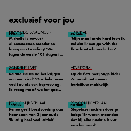
exclusief voor jou
BIJZONDERE BEVALLINGEN
EDITORIAL
Michelle is bewust
'Mijn man lachte hard toen ik
alleenstaande moeder en
zei dat ik een go with the
kreeg een tweeling: ‘We
flow knutselmoeder ben'
lagen de eerste 101 dagen in
het ziekenhuis’
ZONDER EN MET
ADVERTORIAL
Relatie-issues na het krijgen
Op de fiets met jonge kids?
van een kind: ‘Ons hele leven
Zo wordt het ineens
voelt nu als een beproeving,
hartstikke makkelijk
ik vraag me of we het gaan
redden'
PERSOONLIJK VERHAAL
PERSOONLIJK VERHAAL
Renée geeft borstvoeding aan
Slapeloze nachten door je
haar zoon van 2 jaar oud :
baby: 'Er waren maanden
'Ik krijg heel veel kritiek'
dat hij elke nacht elk uur
wakker werd'