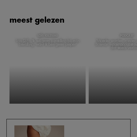
meest gelezen
LOÏS IGLESIAS
PODCAST
Loïs (25): 'Ik wil geen pijnstilling bij mijn
'Moeder worden zonder m
bevalling, want ik ben geen pieper'
Bosman maakt podcast ov
dat steeds veran