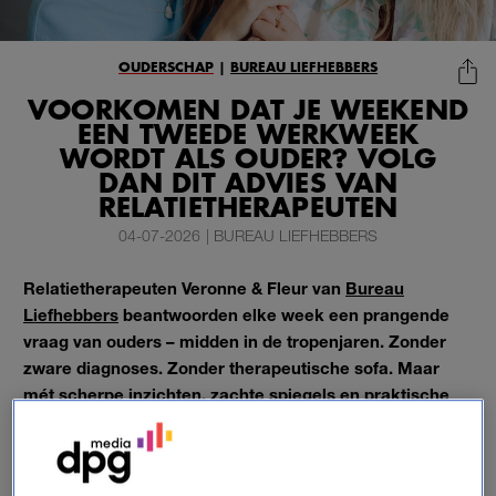
OUDERSCHAP
|
BUREAU LIEFHEBBERS
VOORKOMEN DAT JE WEEKEND
EEN TWEEDE WERKWEEK
WORDT ALS OUDER? VOLG
DAN DIT ADVIES VAN
RELATIETHERAPEUTEN
04-07-2026
|
BUREAU LIEFHEBBERS
Relatietherapeuten Veronne & Fleur van
Bureau
Liefhebbers
beantwoorden elke week een prangende
vraag van ouders – midden in de tropenjaren. Zonder
zware diagnoses. Zonder therapeutische sofa. Maar
mét scherpe inzichten, zachte spiegels en praktische
handvatten waar je vanavond al iets mee kunt.
Want een relatie hoeft niet stuk te zijn om aandacht te
verdienen. Soms is het genoeg om even stil te staan. Te