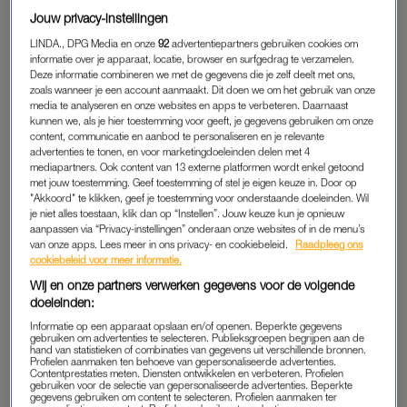
luisteren. Te lachen om jezelf. En je te herinneren waarom jullie
Jouw privacy-instellingen
ooit voor elkaar kozen.
LINDA., DPG Media en onze
92
advertentiepartners gebruiken cookies om
informatie over je apparaat, locatie, browser en surfgedrag te verzamelen.
Deze informatie combineren we met de gegevens die je zelf deelt met ons,
zoals wanneer je een account aanmaakt. Dit doen we om het gebruik van onze
'Onze datenights gaan steeds
media te analyseren en onze websites en apps te verbeteren. Daarnaast
niet door - wat moeten we
kunnen we, als je hier toestemming voor geeft, je gegevens gebruiken om onze
doen?' Relatietherapeuten
content, communicatie en aanbod te personaliseren en je relevante
geven advies
advertenties te tonen, en voor marketingdoeleinden delen met 4
mediapartners. Ook content van 13 externe platformen wordt enkel getoond
LEES OOK
met jouw toestemming. Geef toestemming of stel je eigen keuze in. Door op
"Akkoord" te klikken, geef je toestemming voor onderstaande doeleinden. Wil
je niet alles toestaan, klik dan op “Instellen”. Jouw keuze kun je opnieuw
aanpassen via “Privacy-instellingen” onderaan onze websites of in de menu’s
DE INGESTUURDE VRAAG:
van onze apps. Lees meer in ons privacy- en cookiebeleid.
Raadpleeg ons
cookiebeleid voor meer informatie.
Hoi Veronne en Fleur, ik werk altijd toe naar het weekend,
Wij en onze partners verwerken gegevens voor de volgende
maar dat zit vervolgens vaak zo bomvol dat ik bijna blij ben als
doeleinden:
het weer maandag is. Is dit normaal?
Informatie op een apparaat opslaan en/of openen. Beperkte gegevens
gebruiken om advertenties te selecteren. Publieksgroepen begrijpen aan de
hand van statistieken of combinaties van gegevens uit verschillende bronnen.
Profielen aanmaken ten behoeve van gepersonaliseerde advertenties.
TWEEDE WERKWEEK
Contentprestaties meten. Diensten ontwikkelen en verbeteren. Profielen
gebruiken voor de selectie van gepersonaliseerde advertenties. Beperkte
gegevens gebruiken om content te selecteren. Profielen aanmaken ter
Ja, dit is normaal. En dat het normaal is, is eigenlijk het trieste