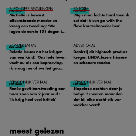
BIJZONDERE BEVALLINGEN
EDITORIAL
Michelle is bewust
'Mijn man lachte hard toen ik
alleenstaande moeder en
zei dat ik een go with the
kreeg een tweeling: ‘We
flow knutselmoeder ben'
lagen de eerste 101 dagen in
het ziekenhuis’
ZONDER EN MET
ADVERTORIAL
Relatie-issues na het krijgen
Dankzij dit hightech product
van een kind: ‘Ons hele leven
kregen LINDA.lezers frissere
voelt nu als een beproeving,
en schonere tanden
ik vraag me of we het gaan
redden'
PERSOONLIJK VERHAAL
PERSOONLIJK VERHAAL
Renée geeft borstvoeding aan
Slapeloze nachten door je
haar zoon van 2 jaar oud :
baby: 'Er waren maanden
'Ik krijg heel veel kritiek'
dat hij elke nacht elk uur
wakker werd'
meest gelezen