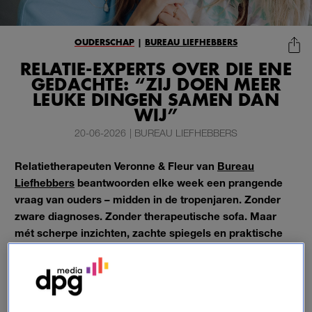
OUDERSCHAP
|
BUREAU LIEFHEBBERS
RELATIE-EXPERTS OVER DIE ENE
GEDACHTE: “ZIJ DOEN MEER
LEUKE DINGEN SAMEN DAN
WIJ”
20-06-2026
|
BUREAU LIEFHEBBERS
Relatietherapeuten Veronne & Fleur van
Bureau
Liefhebbers
beantwoorden elke week een prangende
vraag van ouders – midden in de tropenjaren. Zonder
zware diagnoses. Zonder therapeutische sofa. Maar
mét scherpe inzichten, zachte spiegels en praktische
handvatten waar je vanavond al iets mee kunt.
Want een relatie hoeft niet stuk te zijn om aandacht te
verdienen.