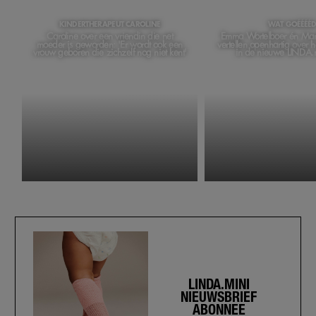
KINDERTHERAPEUT CAROLINE
WAT GOÉÉÉÉ
Caroline over een vriendin die net
Emma Wortelboer én Ma
moeder is geworden: 'Er wordt ook een
vertellen openhartig over 
vrouw geboren die zichzelf nog niet kent'
in de nieuwe LINDA.
LINDA.MINI
NIEUWSBRIEF
ABONNEE