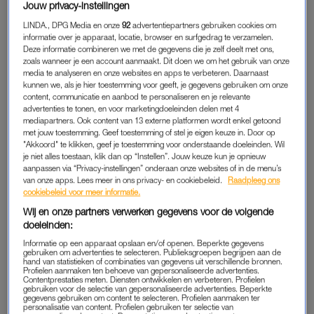
Jouw privacy-instellingen
Soms is het genoeg om even stil te staan. Te luisteren. Te
LINDA., DPG Media en onze
92
advertentiepartners gebruiken cookies om
lachen om jezelf.
informatie over je apparaat, locatie, browser en surfgedrag te verzamelen.
En je te herinneren waarom jullie ooit voor elkaar kozen.
Deze informatie combineren we met de gegevens die je zelf deelt met ons,
zoals wanneer je een account aanmaakt. Dit doen we om het gebruik van onze
media te analyseren en onze websites en apps te verbeteren. Daarnaast
kunnen we, als je hier toestemming voor geeft, je gegevens gebruiken om onze
DE INGESTUURDE VRAAG
content, communicatie en aanbod te personaliseren en je relevante
advertenties te tonen, en voor marketingdoeleinden delen met 4
Onze weken zien er allemaal hetzelfde uit. Opstaan, werk,
mediapartners. Ook content van 13 externe platformen wordt enkel getoond
kinderen, eten, bank, slapen. Soms heb ik het gevoel dat
met jouw toestemming. Geef toestemming of stel je eigen keuze in. Door op
andere stellen veel meer leuke dingen doen dan wij. Dat wij
"Akkoord" te klikken, geef je toestemming voor onderstaande doeleinden. Wil
je niet alles toestaan, klik dan op “Instellen”. Jouw keuze kun je opnieuw
een beetje achterblijven. Dat voelt stom en ik ben benieuwd of
aanpassen via “Privacy-instellingen” onderaan onze websites of in de menu’s
jullie advies hebben.
van onze apps. Lees meer in ons privacy- en cookiebeleid.
Raadpleeg ons
cookiebeleid voor meer informatie.
Wij en onze partners verwerken gegevens voor de volgende
Dít is misschien wel het beste
doeleinden:
relatieadvies ooit: 'Behandel je
Informatie op een apparaat opslaan en/of openen. Beperkte gegevens
partner eens net als je kind'
gebruiken om advertenties te selecteren. Publieksgroepen begrijpen aan de
hand van statistieken of combinaties van gegevens uit verschillende bronnen.
Profielen aanmaken ten behoeve van gepersonaliseerde advertenties.
Contentprestaties meten. Diensten ontwikkelen en verbeteren. Profielen
LEES OOK
gebruiken voor de selectie van gepersonaliseerde advertenties. Beperkte
gegevens gebruiken om content te selecteren. Profielen aanmaken ter
personalisatie van content. Profielen gebruiken ter selectie van