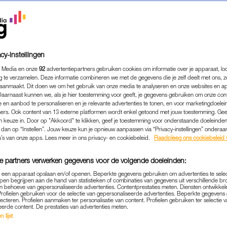
cy-instellingen
 Media en onze
92
advertentiepartners gebruiken cookies om informatie over je apparaat, lo
g te verzamelen. Deze informatie combineren we met de gegevens die je zelf deelt met ons, z
aanmaakt. Dit doen we om het gebruik van onze media te analyseren en onze websites en a
Daarnaast kunnen we, als je hier toestemming voor geeft, je gegevens gebruiken om onze con
 en aanbod te personaliseren en je relevante advertenties te tonen, en voor marketingdoele
ers. Ook content van 13 externe platformen wordt enkel getoond met jouw toestemming. Ge
gen keuze in. Door op "Akkoord" te klikken, geef je toestemming voor onderstaande doeleinden. 
k dan op “Instellen”. Jouw keuze kun je opnieuw aanpassen via “Privacy-instellingen” ondera
u’s van onze apps. Lees meer in ons privacy- en cookiebeleid.
Raadpleeg ons cookiebeleid 
e partners verwerken gegevens voor de volgende doeleinden:
p een apparaat opslaan en/of openen. Beperkte gegevens gebruiken om advertenties te sele
pen begrijpen aan de hand van statistieken of combinaties van gegevens uit verschillende br
 behoeve van gepersonaliseerde advertenties. Contentprestaties meten. Diensten ontwikkel
Profielen gebruiken voor de selectie van gepersonaliseerde advertenties. Beperkte gegeven
lecteren. Profielen aanmaken ter personalisatie van content. Profielen gebruiken ter selectie 
eerde content. De prestaties van advertenties meten.
KINDERWENS
|
WONDER GEWENST
 lijst