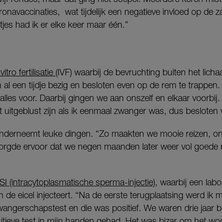
onavaccinaties, wat tijdelijk een negatieve invloed op de za
tjes had ik er elke keer maar één.”
 vitro fertilisatie (
IVF) waarbij de bevruchting buiten het lich
 al een tijdje bezig en besloten even op de rem te trappe
alles voor. Daarbij gingen we aan onszelf en elkaar voorbij
et uitgeblust zijn als ik eenmaal zwanger was, dus besloten
 onderneemt leuke dingen. “Zo maakten we mooie reizen, 
 zorgde ervoor dat we negen maanden later weer vol goede 
SI (intracytoplasmatische sperma-injectie)
, waarbij een lab
in de eicel injecteert. “Na de eerste terugplaatsing werd ik
wangerschapstest en die was positief. We waren drie jaar b
itieve test in mijn handen gehad. Het was bizar om het wo