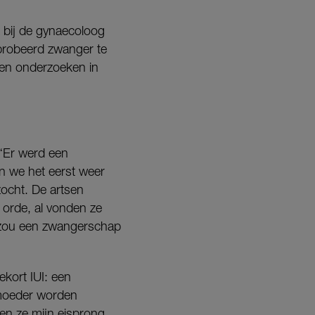
 bij de gynaecoloog
eprobeerd zwanger te
en onderzoeken in
 “Er werd een
n we het eerst weer
zocht. De artsen
n orde, al vonden ze
t zou een zwangerschap
gekort IUI: een
rmoeder worden
en ze mijn eisprong,