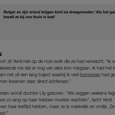
Rutger en zijn vriend krijgen kind via draagmoeder: 'Als het g
bevalt ze bij ons thuis in bad'
N
 toch zit Yentl niet op de roze wolk die ze had verwacht. “I
realiseerde me dat er nog van alles kon misgaan. Ik had het id
m net uit een lang traject waarbij ik veel
hormonen
had ge
en kwamen daar direct achteraan.”
eleden wordt dochter Lily geboren. “We zeggen weleens teg
we zo lang op haar hebben moeten wachten”, lacht Yentl. “
van haar leeftijd hebben, maar ze is makkelijk en vrolijk. Z
st.”