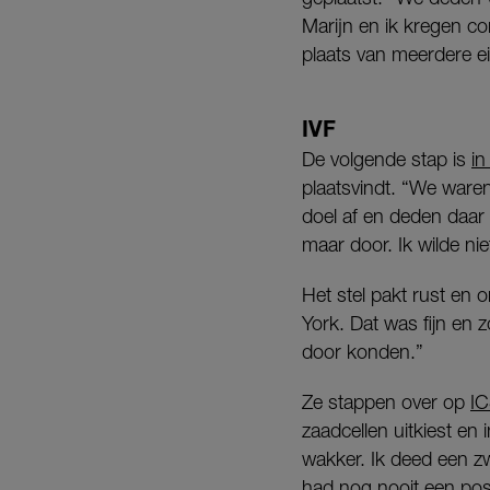
Marijn en ik kregen cor
plaats van meerdere ei
IVF
De volgende stap is
in
plaatsvindt. “We waren
doel af en deden daar 
maar door. Ik wilde ni
Het stel pakt rust en
York. Dat was fijn en
door konden.”
Ze stappen over op
IC
zaadcellen uitkiest en 
wakker. Ik deed een z
had nog nooit een pos