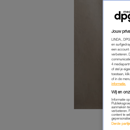
Jouw priva
LINDA., DPG
en surfgedra
een account 
verbeteren. 
communicatie
4 mediapartn
of stel je ei
toestaan, kli
of in de men
informatie.
Wij en onz
Informatie o
Publieksgroe
aanmaken ten
verbeteren. 
content te se
gepersonalis
Derde partijen