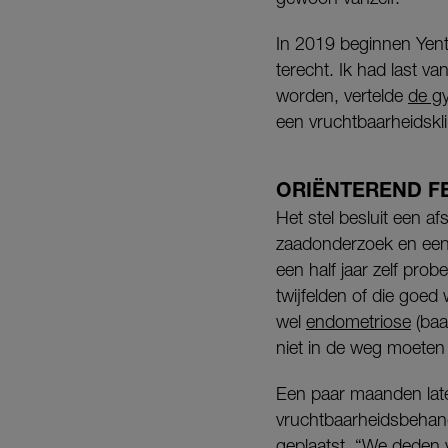
In 2019 beginnen Yent
terecht. Ik had last v
worden, vertelde
de g
een vruchtbaarheidskli
ORIËNTEREND F
Het stel besluit een a
zaadonderzoek en een
een half jaar zelf pro
twijfelden of die goed
wel
endometriose
(baa
niet in de weg moeten
Een paar maanden late
vruchtbaarheidsbehand
geplaatst. “We deden v