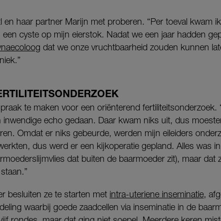
l en haar partner Marijn met proberen. “Per toeval kwam ik
an een cyste op mijn eierstok. Nadat we een jaar hadden g
ynaecoloog
dat we onze vruchtbaarheid zouden kunnen lat
niek.”
ERTILITEITSONDERZOEK
fspraak te maken voor een oriënterend fertiliteitsonderzoek.
 inwendige echo gedaan. Daar kwam niks uit, dus moeste
beren. Omdat er niks gebeurde, werden mijn eileiders onder
 werkten, dus werd er een kijkoperatie gepland. Alles was i
rmoederslijmvlies dat buiten de baarmoeder zit), maar da
 staan.”
r besluiten ze te starten met
intra-uteriene inseminatie
, af
eling waarbij goede zaadcellen via inseminatie in de baa
ijf rondes, maar dat ging niet soepel. Meerdere keren mist