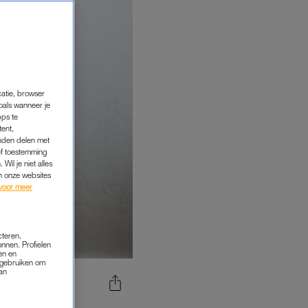
catie, browser
oals wanneer je
pps te
tent,
inden delen met
ef toestemming
Wil je niet alles
an onze websites
voor meer
cteren.
onnen. Profielen
en en
s gebruiken om
van