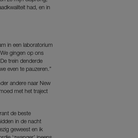
adkwaliteit had, en in
aam in een laboratorium
n. We gingen op ons
. De trein denderde
 we even te pauzeren.”
onder andere naar New
moed met het traject
orant de beste
 midden in de nacht
ezig geweest en ik
ordje ‘zwanger’ ineens