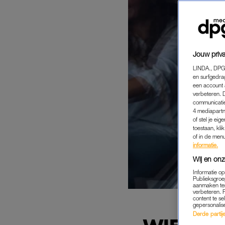
Jouw priva
LINDA., DPG
en surfgedra
een account 
verbeteren. 
communicatie
4 mediapartn
of stel je ei
toestaan, kli
of in de men
informatie.
Wij en onz
Informatie o
Publieksgroe
aanmaken ten
verbeteren. 
content te se
gepersonalis
Derde partijen