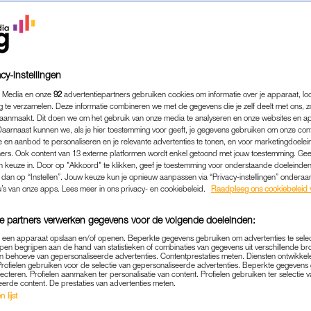
cy-instellingen
 Media en onze
92
advertentiepartners gebruiken cookies om informatie over je apparaat, lo
g te verzamelen. Deze informatie combineren we met de gegevens die je zelf deelt met ons, z
aanmaakt. Dit doen we om het gebruik van onze media te analyseren en onze websites en a
Daarnaast kunnen we, als je hier toestemming voor geeft, je gegevens gebruiken om onze con
 en aanbod te personaliseren en je relevante advertenties te tonen, en voor marketingdoele
ers. Ook content van 13 externe platformen wordt enkel getoond met jouw toestemming. Ge
gen keuze in. Door op "Akkoord" te klikken, geef je toestemming voor onderstaande doeleinden. 
k dan op “Instellen”. Jouw keuze kun je opnieuw aanpassen via “Privacy-instellingen” ondera
u’s van onze apps. Lees meer in ons privacy- en cookiebeleid.
Raadpleeg ons cookiebeleid 
e partners verwerken gegevens voor de volgende doeleinden:
p een apparaat opslaan en/of openen. Beperkte gegevens gebruiken om advertenties te sele
pen begrijpen aan de hand van statistieken of combinaties van gegevens uit verschillende br
 behoeve van gepersonaliseerde advertenties. Contentprestaties meten. Diensten ontwikkel
Profielen gebruiken voor de selectie van gepersonaliseerde advertenties. Beperkte gegeven
lecteren. Profielen aanmaken ter personalisatie van content. Profielen gebruiken ter selectie 
eerde content. De prestaties van advertenties meten.
KINDERWENS
|
WONDER GEWENST
 lijst