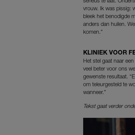
serieus te laat. Onde
vrouw. Ik was pissig:
bleek het benodigde ma
anders dan huilen. We
komen.”
KLINIEK VOOR F
Het stel gaat naar een 
veel beter voor ons we
gewenste resultaat. “El
om teleurgesteld te wo
wanneer.”
Tekst gaat verder onde