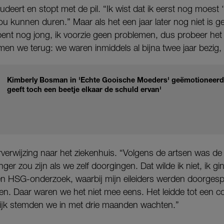
tudeert en stopt met de pil. “Ik wist dat ik eerst nog moest ‘
 kunnen duren.” Maar als het een jaar later nog niet is ge
e bent nog jong, ik voorzie geen problemen, dus probeer het
 we terug: we waren inmiddels al bijna twee jaar bezig, di
Kimberly Bosman in 'Echte Gooische Moeders' geëmotioneerd n
geeft toch een beetje elkaar de schuld ervan'
orverwijzing naar het ziekenhuis. “Volgens de artsen was d
ger zou zijn als we zelf doorgingen. Dat wilde ik niet, ik g
en HSG-onderzoek, waarbij mijn eileiders werden doorges
en. Daar waren we het niet mee eens. Het leidde tot een co
elijk stemden we in met drie maanden wachten.”