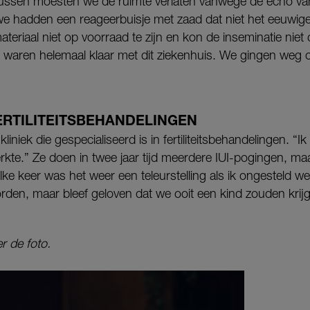
rtussen moesten we de ruimte verlaten vanwege de echo v
 we hadden een reageerbuisje met zaad dat niet het eeuwig
teriaal niet op voorraad te zijn en kon de inseminatie niet
 waren helemaal klaar met dit ziekenhuis. We gingen weg 
ERTILITEITSBEHANDELINGEN
kliniek die gespecialiseerd is in fertiliteitsbehandelingen. “I
rkte.” Ze doen in twee jaar tijd meerdere IUI-pogingen, ma
ke keer was het weer een teleurstelling als ik ongesteld wer
rden, maar bleef geloven dat we ooit een kind zouden krijg
r de foto.