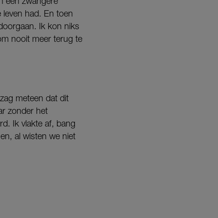
an een zwangere
e leven had. En toen
 doorgaan. Ik kon niks
om nooit meer terug te
k zag meteen dat dit
ar zonder het
d. Ik vlakte af, bang
en, al wisten we niet