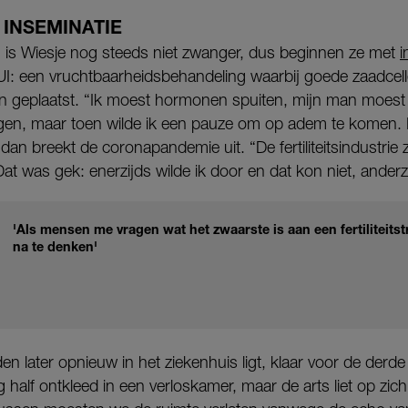
 INSEMINATIE
is Wiesje nog steeds niet zwanger, dus beginnen ze met
i
IUI: een vruchtbaarheidsbehandeling waarbij goede zaadcelle
geplaatst. “Ik moest hormonen spuiten, mijn man moest z
en, maar toen wilde ik een pauze om op adem te komen.
dan breekt de coronapandemie uit. “De fertiliteitsindustrie 
Dat was gek: enerzijds wilde ik door en dat kon niet, anderzi
'Als mensen me vragen wat het zwaarste is aan een fertiliteitstr
na te denken'
n later opnieuw in het ziekenhuis ligt, klaar voor de derde
g half ontkleed in een verloskamer, maar de arts liet op zic