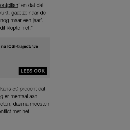
ontpillen
’ en dat dat
lukt, gaat ze naar de
 nog maar een jaar’.
t klopte niet.”
a ICSI-traject: 'Je
LEES OOK
e kans 50 procent dat
ing er mentaal aan
poten, daarna moesten
nflict met het