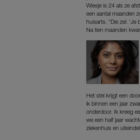
Wiesje is 24 als ze afs
een aantal maanden zou
huisarts. “Die zei: ‘J
Na tien maanden kwamen
Het stel krijgt een do
ik binnen een jaar zwan
onderdoor. Ik kreeg e
we een half jaar wacht
ziekenhuis en uiteind