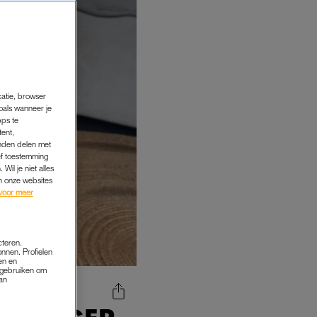
catie, browser
oals wanneer je
pps te
tent,
inden delen met
ef toestemming
Wil je niet alles
an onze websites
voor meer
cteren.
onnen. Profielen
en en
s gebruiken om
van