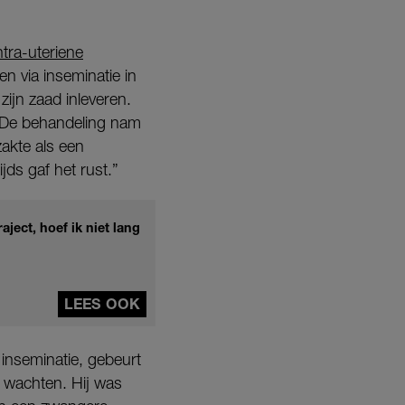
ntra-uteriene
n via inseminatie in
ijn zaad inleveren.
 De behandeling nam
zakte als een
jds gaf het rust.”
aject, hoef ik niet lang
LEES OOK
 inseminatie, gebeurt
h wachten. Hij was