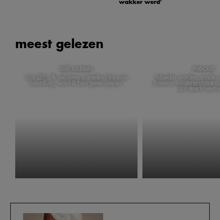
wakker werd'
meest gelezen
LOÏS IGLESIAS
PODCAST
Loïs (25): 'Ik wil geen pijnstilling bij mijn
'Moeder worden zonder m
bevalling, want ik ben geen pieper'
Bosman maakt podcast ov
dat steeds veran