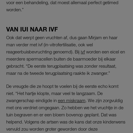
voor een behandeling, dat moest allemaal perfect getimed
worden.”
VAN IUI NAAR IVF
Ook dat werpt geen vruchten af, dus gaan Mirjam en haar
man verder met ivf (in-vitrofertilisatie, ook wel
reageerbuisbevruchting genoemd). Bij
ivf
worden een eicel en
meerdere spermacellen buiten de baarmoeder bij elkaar
gebracht. “De eerste terugplaatsing was zonder resultaat,
maar na de tweede terugplaatsing raakte ik zwanger.”
De vreugde die ze hoopt te voelen bij de eerste echo komt
niet. “Het hartje klopte, maar veel te langzaam. De
zwangerschap eindigde in
een miskraam
. We zijn zorgvuldig
met ons verdriet omgegaan. Zo hebben we het vruchtje in de
tuin begraven en er een bloem bovenop geplant. Dat was
helpend. Volgens de artsen was de kans dat onze kinderwens
vervuld zou worden groter geworden door deze