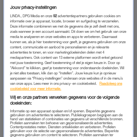
voorafging.
Jouw privacy-instellingen
LINDA., DPG Media en onze
92
advertentiepartners gebruiken cookies om
informatie over je apparaat, locatie, browser en surfgedrag te verzamelen.
STERKE KINDERWENS
Deze informatie combineren we met de gegevens die je zelf deelt met ons,
“Als jong meisje had ik al een kinderwens”, vertelt Mirjam. “Ik
zoals wanneer je een account aanmaakt. Dit doen we om het gebruik van onze
media te analyseren en onze websites en apps te verbeteren. Daarnaast
wilde kapster worden én moeder. Ik leerde mijn man kennen
kunnen we, als je hier toestemming voor geeft, je gegevens gebruiken om onze
toen ik 25 was. We vonden het belangrijk om een stabiele
content, communicatie en aanbod te personaliseren en je relevante
advertenties te tonen, en voor marketingdoeleinden delen met 4
relatie te hebben voordat we aan kinderen zouden beginnen.
mediapartners. Ook content van 13 externe platformen wordt enkel getoond
Toen ik 29 was, zijn we ervoor gegaan.”
met jouw toestemming. Geef toestemming of stel je eigen keuze in. Door op
"Akkoord" te klikken, geef je toestemming voor onderstaande doeleinden. Wil
je niet alles toestaan, klik dan op “Instellen”. Jouw keuze kun je opnieuw
Mirjam stopt met
de anticonceptiepil
en houdt er rekening
aanpassen via “Privacy-instellingen” onderaan onze websites of in de menu’s
mee dat het even duurt voordat haar eigen hormoonproductie
van onze apps. Lees meer in ons privacy- en cookiebeleid.
Raadpleeg ons
weer volledig op gang is. “Als meisje was ik al onregelmatig
cookiebeleid voor meer informatie.
ongesteld. Ik hoopte dat ik daar overheen was gegroeid, maar
Wij en onze partners verwerken gegevens voor de volgende
doeleinden:
dat was niet zo. Toch hield ik hoop, totdat een vriendin zei dat
het inmiddels wel langzaam zou moeten stabiliseren. Dat
Informatie op een apparaat opslaan en/of openen. Beperkte gegevens
gebruiken om advertenties te selecteren. Publieksgroepen begrijpen aan de
gebeurde niet, het ging juist steeds meer afwijken. Ik was bijna
hand van statistieken of combinaties van gegevens uit verschillende bronnen.
Profielen aanmaken ten behoeve van gepersonaliseerde advertenties.
nooit ongesteld, soms zaten er wel 70 dagen tussen.”
Contentprestaties meten. Diensten ontwikkelen en verbeteren. Profielen
gebruiken voor de selectie van gepersonaliseerde advertenties. Beperkte
gegevens gebruiken om content te selecteren. Profielen aanmaken ter