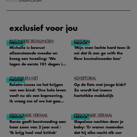
FOTO
UNSPLASH
exclusief voor jou
BIJZONDERE BEVALLINGEN
EDITORIAL
Michelle is bewust
'Mijn man lachte hard toen ik
alleenstaande moeder en
zei dat ik een go with the
kreeg een tweeling: ‘We
flow knutselmoeder ben'
lagen de eerste 101 dagen in
het ziekenhuis’
ZONDER EN MET
ADVERTORIAL
Relatie-issues na het krijgen
Op de fiets met jonge kids?
van een kind: ‘Ons hele leven
Zo wordt het ineens
voelt nu als een beproeving,
hartstikke makkelijk
ik vraag me of we het gaan
redden'
PERSOONLIJK VERHAAL
PERSOONLIJK VERHAAL
Renée geeft borstvoeding aan
Slapeloze nachten door je
haar zoon van 2 jaar oud :
baby: 'Er waren maanden
'Ik krijg heel veel kritiek'
dat hij elke nacht elk uur