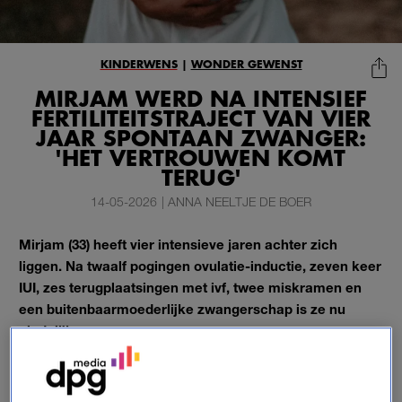
KINDERWENS
|
WONDER GEWENST
MIRJAM WERD NA INTENSIEF
FERTILITEITSTRAJECT VAN VIER
JAAR SPONTAAN ZWANGER:
'HET VERTROUWEN KOMT
TERUG'
14-05-2026
|
ANNA NEELTJE DE BOER
Mirjam (33) heeft vier intensieve jaren achter zich
liggen. Na twaalf pogingen ovulatie-inductie, zeven keer
IUI, zes terugplaatsingen met ivf, twee miskramen en
een buitenbaarmoederlijke zwangerschap is ze nu
eindelijk zwanger.
In de rubriek
Wonder gewenst
vertelt ze over haar
zwangerschap en het intensieve fertiliteitstraject dat daaraan