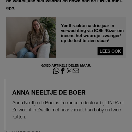
de
wekelijkse nieuwsbrief
en download de LINDA.mini-
app.
Yentl raakte na drie jaar in
verwachting via ICSI: 'Bizar om
ineens het woordje ‘zwanger’
op de test te zien staan’
LEES OOK
GOED ARTIKEL? DELEN MAAR.
ANNA NEELTJE DE BOER
Anna Neeltje de Boer is freelance redacteur bij LINDA.nl.
Ze woont in Zwolle met haar vriend, hun baby en twee
katten.