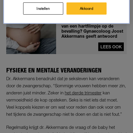
theorie contracties kunnen opwekken.”
Instellen
Akkoord
Welke invloed heeft het maken
van een hartfilmpje op de
bevalling? Gynaecoloog Joost
Akkermans geeft antwoord
LEES OOK
FYSIEKE EN MENTALE VERANDERINGEN
Dr. Akkermans benadrukt dat je seksleven kan veranderen
door de zwangerschap. “Sommige vrouwen hebben meer zin,
anderen juist minder. Zeker in
het derde trimester
kan
vermoeidheid de kop opsteken. Seks is niet iets dat moet.
Veel koppels kiezen er om wat voor reden dan ook voor om
het tijdens de zwangerschap niet te doen en dat is niet fout.”
Regelmatig krijgt dr. Akkermans de vraag of de baby het