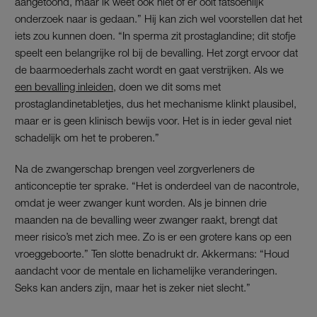
aangetoond, maar ik weet ook niet of er ooit fatsoenlijk
onderzoek naar is gedaan.” Hij kan zich wel voorstellen dat het
iets zou kunnen doen. “In sperma zit prostaglandine; dit stofje
speelt een belangrijke rol bij de bevalling. Het zorgt ervoor dat
de baarmoederhals zacht wordt en gaat verstrijken. Als we
een bevalling inleiden,
doen we dit soms met
prostaglandinetabletjes, dus het mechanisme klinkt plausibel,
maar er is geen klinisch bewijs voor. Het is in ieder geval niet
schadelijk om het te proberen.”
Na de zwangerschap brengen veel zorgverleners de
anticonceptie ter sprake. “Het is onderdeel van de nacontrole,
omdat je weer zwanger kunt worden. Als je binnen drie
maanden na de bevalling weer zwanger raakt, brengt dat
meer risico’s met zich mee. Zo is er een grotere kans op een
vroeggeboorte.” Ten slotte benadrukt dr. Akkermans: “Houd
aandacht voor de mentale en lichamelijke veranderingen.
Seks kan anders zijn, maar het is zeker niet slecht.”