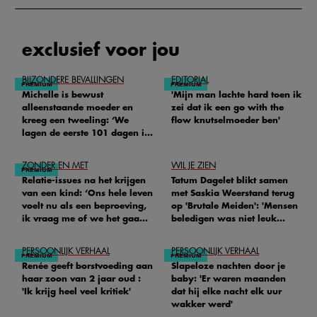
exclusief voor jou
BIJZONDERE BEVALLINGEN
EDITORIAL
Michelle is bewust
'Mijn man lachte hard toen ik
alleenstaande moeder en
zei dat ik een go with the
kreeg een tweeling: ‘We
flow knutselmoeder ben'
lagen de eerste 101 dagen in
het ziekenhuis’
ZONDER EN MET
WIL JE ZIEN
Relatie-issues na het krijgen
Tatum Dagelet blikt samen
van een kind: ‘Ons hele leven
met Saskia Weerstand terug
voelt nu als een beproeving,
op 'Brutale Meiden': 'Mensen
ik vraag me of we het gaan
beledigen was niet leuk
redden'
meer'
PERSOONLIJK VERHAAL
PERSOONLIJK VERHAAL
Renée geeft borstvoeding aan
Slapeloze nachten door je
haar zoon van 2 jaar oud :
baby: 'Er waren maanden
'Ik krijg heel veel kritiek'
dat hij elke nacht elk uur
wakker werd'