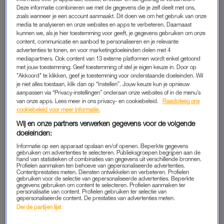
vragen.
Deze informatie combineren we met de gegevens die je zelf deelt met ons,
zoals wanneer je een account aanmaakt. Dit doen we om het gebruik van onze
media te analyseren en onze websites en apps te verbeteren. Daarnaast
kunnen we, als je hier toestemming voor geeft, je gegevens gebruiken om onze
DE DAAD TIJDENS DE ZWANGERSCHAP
content, communicatie en aanbod te personaliseren en je relevante
“De drempel om het over
seks in de zwangerschap
te
advertenties te tonen, en voor marketingdoeleinden delen met 4
mediapartners. Ook content van 13 externe platformen wordt enkel getoond
hebben, is hoog”, vertelt dr. Akkermans. “Zowel voor de
met jouw toestemming. Geef toestemming of stel je eigen keuze in. Door op
zwangere en de partner als de zorgverlener. Mensen vinden
"Akkoord" te klikken, geef je toestemming voor onderstaande doeleinden. Wil
je niet alles toestaan, klik dan op “Instellen”. Jouw keuze kun je opnieuw
het lastig om het onderwerp ter sprake te brengen, terwijl het
aanpassen via “Privacy-instellingen” onderaan onze websites of in de menu’s
belangrijk is om het hierover te hebben.”
van onze apps. Lees meer in ons privacy- en cookiebeleid.
Raadpleeg ons
cookiebeleid voor meer informatie.
Hij stelt ons meteen gerust. “Voor de meeste vrouwen is seks
Wij en onze partners verwerken gegevens voor de volgende
de gehele zwangerschap gewoon veilig.” Maar de grote vraag
doeleinden:
is: voor wie dan niet? “Op het moment dat je tijdens een
Informatie op een apparaat opslaan en/of openen. Beperkte gegevens
gebruiken om advertenties te selecteren. Publieksgroepen begrijpen aan de
zwangerschap vaginaal bloedverlies hebt, is het niet
hand van statistieken of combinaties van gegevens uit verschillende bronnen.
Profielen aanmaken ten behoeve van gepersonaliseerde advertenties.
verstandig om seks te hebben. Als er aanwijzingen zijn of
Contentprestaties meten. Diensten ontwikkelen en verbeteren. Profielen
gebruiken voor de selectie van gepersonaliseerde advertenties. Beperkte
bewezen is dat
de vliezen gebroken
zijn, kun je beter geen
gegevens gebruiken om content te selecteren. Profielen aanmaken ter
personalisatie van content. Profielen gebruiken ter selectie van
seks hebben, vanwege het infectierisico. Ook als er sprake is
gepersonaliseerde content. De prestaties van advertenties meten.
van vroegtijdige ontsluiting of een dreigende vroeggeboorte is
Derde partijen lijst
dit onverstandig. Zowel een orgasme als sperma zouden in