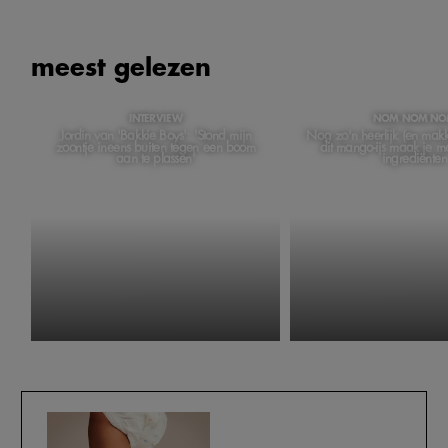
meest gelezen
INTERVIEW
NOM NOM N
Jordin van 'Bakkie Boys': 'Stond mijn
Nog zo'n heerlijk (en makkel
zoontje ineens buiten tegen een boom
dit mango-ijs maak je m
aan te plassen'
ingrediënten