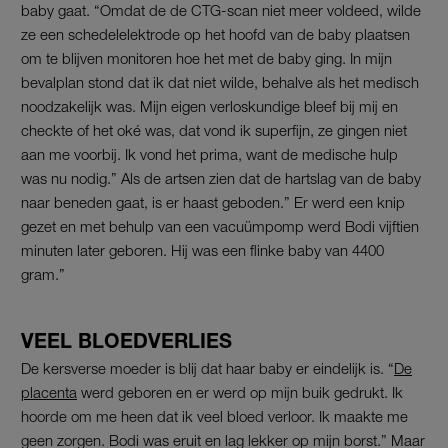
baby gaat. “Omdat de de CTG-scan niet meer voldeed, wilde
ze een schedelelektrode op het hoofd van de baby plaatsen
om te blijven monitoren hoe het met de baby ging. In mijn
bevalplan stond dat ik dat niet wilde, behalve als het medisch
noodzakelijk was. Mijn eigen verloskundige bleef bij mij en
checkte of het oké was, dat vond ik superfijn, ze gingen niet
aan me voorbij. Ik vond het prima, want de medische hulp
was nu nodig.” Als de artsen zien dat de hartslag van de baby
naar beneden gaat, is er haast geboden.” Er werd een knip
gezet en met behulp van een vacuümpomp werd Bodi vijftien
minuten later geboren. Hij was een flinke baby van 4400
gram.”
VEEL BLOEDVERLIES
De kersverse moeder is blij dat haar baby er eindelijk is. “
De
placenta
werd geboren en er werd op mijn buik gedrukt. Ik
hoorde om me heen dat ik veel bloed verloor. Ik maakte me
geen zorgen. Bodi was eruit en lag lekker op mijn borst.” Maar