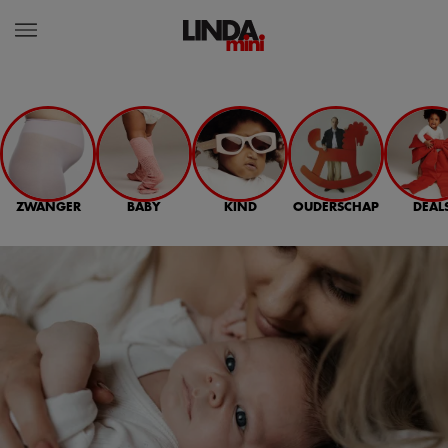
ZWANGER
BABY
KIND
OUDERSCHAP
DEAL