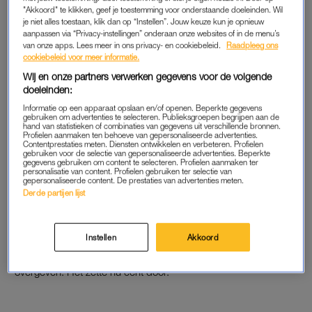
"Akkoord" te klikken, geef je toestemming voor onderstaande doeleinden. Wil
VOORWEEËN
je niet alles toestaan, klik dan op “Instellen”. Jouw keuze kun je opnieuw
aanpassen via “Privacy-instellingen” onderaan onze websites of in de menu’s
Vanaf week 38 begint het te rommelen. “Ik had een zeurende
van onze apps. Lees meer in ons privacy- en cookiebeleid.
Raadpleeg ons
buikpijn, een beetje zoals menstruatiekrampen, maar dat
cookiebeleid voor meer informatie.
zakte ook weer weg.” Marianne wil
niet ingeleid
worden, dus
Wij en onze partners verwerken gegevens voor de volgende
doeleinden:
laat ze zich strippen door haar verloskundige: een medische
handeling die kan helpen om de bevalling op natuurlijke wijze
Informatie op een apparaat opslaan en/of openen. Beperkte gegevens
gebruiken om advertenties te selecteren. Publieksgroepen begrijpen aan de
op te wekken.
hand van statistieken of combinaties van gegevens uit verschillende bronnen.
Profielen aanmaken ten behoeve van gepersonaliseerde advertenties.
Contentprestaties meten. Diensten ontwikkelen en verbeteren. Profielen
Marianne wordt drie keer gestript en dat werpt zijn vruchten
gebruiken voor de selectie van gepersonaliseerde advertenties. Beperkte
gegevens gebruiken om content te selecteren. Profielen aanmaken ter
af: als ze 41 weken en vijf dagen in verwachting is, begint de
personalisatie van content. Profielen gebruiken ter selectie van
gepersonaliseerde content. De prestaties van advertenties meten.
bevalling. “Het rommelende gevoel kwam steeds terug, maar
Derde partijen lijst
niet heel regelmatig. De verloskundige kwam rond 13.00 uur
langs. Ze toucheerde me; ik had zo’n vier centimeter
ontsluiting. Toen ze weg was, ging ik even douchen. Vaak
Instellen
Akkoord
voelde ik me daardoor beter, maar dit keer moest ik
overgeven. Het zette nu echt door.”