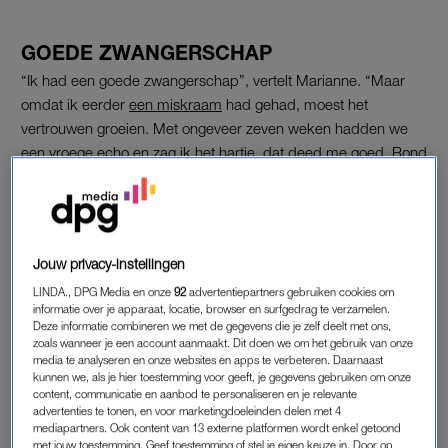
GOEDE ZWANGERSCHAP
“Ik had een goede zwangerschap”, vertelt Marianne. “Maar
omdat ik eerder
een miskraam
had gehad, moest het
vertrouwen groeien. Met ongeveer zeven weken hadden we
een vroege echo en zag ik het hartje, dat deed me goed. Rond
elf weken hadden we een termijnecho en rond dertien weken
een medische echo. Toen dacht ik: volgens mij zit dit wel
goed.”
Jouw privacy-instellingen
Marianne begint met haar voorbereiding op de bevalling. “Ik
deed zwangerschapsyoga, waarbij de focus op de
LINDA., DPG Media en onze
92
advertentiepartners gebruiken cookies om
informatie over je apparaat, locatie, browser en surfgedrag te verzamelen.
ademhaling lag en we een persles kregen, en samen met mijn
Deze informatie combineren we met de gegevens die je zelf deelt met ons,
man deed ik een
cursus hypnobirthing
.” Langzaam begint ze
zoals wanneer je een account aanmaakt. Dit doen we om het gebruik van onze
media te analyseren en onze websites en apps te verbeteren. Daarnaast
haar ideale bevalling te visualiseren. “In het begin had ik geen
kunnen we, als je hier toestemming voor geeft, je gegevens gebruiken om onze
sterke voorkeur, maar mijn vertrouwen groeide en het werd
content, communicatie en aanbod te personaliseren en je relevante
me duidelijk wat ik wilde: thuis bevallen in bad.”
advertenties te tonen, en voor marketingdoeleinden delen met 4
mediapartners. Ook content van 13 externe platformen wordt enkel getoond
met jouw toestemming. Geef toestemming of stel je eigen keuze in. Door op