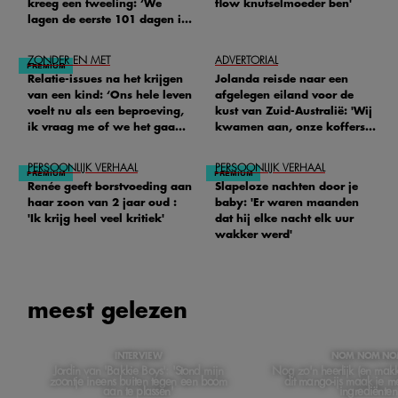
kreeg een tweeling: ‘We
flow knutselmoeder ben'
lagen de eerste 101 dagen in
het ziekenhuis’
ZONDER EN MET
ADVERTORIAL
Relatie-issues na het krijgen
Jolanda reisde naar een
van een kind: ‘Ons hele leven
afgelegen eiland voor de
voelt nu als een beproeving,
kust van Zuid-Australië: 'Wij
ik vraag me of we het gaan
kwamen aan, onze koffers
redden'
niet'
PERSOONLIJK VERHAAL
PERSOONLIJK VERHAAL
Renée geeft borstvoeding aan
Slapeloze nachten door je
haar zoon van 2 jaar oud :
baby: 'Er waren maanden
'Ik krijg heel veel kritiek'
dat hij elke nacht elk uur
wakker werd'
meest gelezen
INTERVIEW
NOM NOM N
Jordin van 'Bakkie Boys': 'Stond mijn
Nog zo'n heerlijk (en makkel
zoontje ineens buiten tegen een boom
dit mango-ijs maak je m
aan te plassen'
ingrediënten