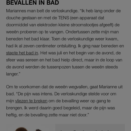
BEVALLEN IN BAD
Mariannes man belt de verloskundige. “Ik heb lang onder de
douche gestaan en met de TENS (een apparaat dat
doormiddel van elektroden kleine stroomstootjes afgeeft) de
weeën proberen op te vangen. Ondertussen zette mijn man
beneden het bad klaar. Toen de verloskundige weer kwam,
had ik al zeven centimeter ontsluiting. Ik ging naar beneden en
stapte het bad in
. Het was juli en het begin van de avond, de
sfeer was sereen en het bad hielp direct, maar in de loop van
de avond werden de tussenpozen tussen de weeën steeds
langer.”
Om te voorkomen dat de weeën wegvallen, gaat Marianne uit
bad. “De pijn was intens. De verloskundige stelde voor om
mijn
vliezen te breken
om de bevalling weer op gang te
brengen. Ik werd daarin goed begeleid, maar de pijn was
heftig, en de bevalling zette maar niet door.”