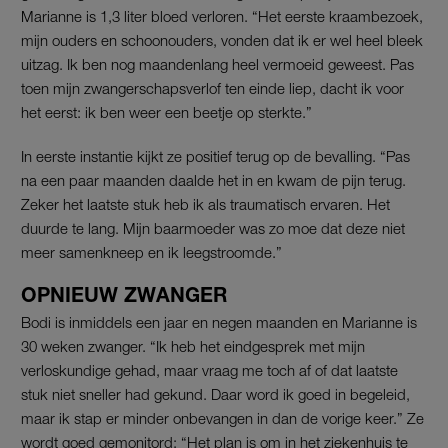
Marianne is 1,3 liter bloed verloren. “Het eerste kraambezoek,
mijn ouders en schoonouders, vonden dat ik er wel heel bleek
uitzag. Ik ben nog maandenlang heel vermoeid geweest. Pas
toen mijn zwangerschapsverlof ten einde liep, dacht ik voor
het eerst: ik ben weer een beetje op sterkte.”
In eerste instantie kijkt ze positief terug op de bevalling. “Pas
na een paar maanden daalde het in en kwam de pijn terug.
Zeker het laatste stuk heb ik als traumatisch ervaren. Het
duurde te lang. Mijn baarmoeder was zo moe dat deze niet
meer samenkneep en ik leegstroomde.”
OPNIEUW ZWANGER
Bodi is inmiddels een jaar en negen maanden en Marianne is
30 weken zwanger. “Ik heb het eindgesprek met mijn
verloskundige gehad, maar vraag me toch af of dat laatste
stuk niet sneller had gekund. Daar word ik goed in begeleid,
maar ik stap er minder onbevangen in dan de vorige keer.” Ze
wordt goed gemonitord: “Het plan is om in het ziekenhuis te