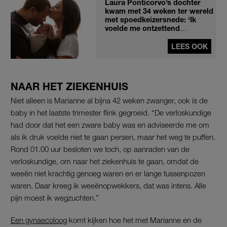
Laura Ponticorvo’s dochter
kwam met 34 weken ter wereld
met spoedkeizersnede: ‘Ik
voelde me ontzettend
schuldig’
LEES OOK
NAAR HET ZIEKENHUIS
Niet alleen is Marianne al bijna 42 weken zwanger, ook is de
baby in het laatste trimester flink gegroeid. “De verloskundige
had door dat het een zware baby was en adviseerde me om
als ik druk voelde niet te gaan persen, maar het weg te puffen.
Rond 01.00 uur besloten we toch, op aanraden van de
verloskundige, om naar het ziekenhuis te gaan, omdat de
weeën niet krachtig genoeg waren en er lange tussenpozen
waren.
Daar kreeg ik weeënopwekkers, dat was intens. Alle
pijn moest ik wegzuchten.”
Een gynaecoloog
komt kijken hoe het met Marianne en de