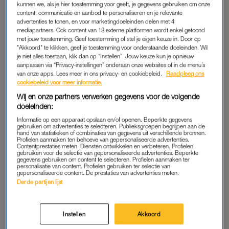
vragen.
kunnen we, als je hier toestemming voor geeft, je gegevens gebruiken om onze
content, communicatie en aanbod te personaliseren en je relevante
advertenties te tonen, en voor marketingdoeleinden delen met 4
mediapartners. Ook content van 13 externe platformen wordt enkel getoond
KANS OP EEN KEIZERSNEDE
met jouw toestemming. Geef toestemming of stel je eigen keuze in. Door op
"Akkoord" te klikken, geef je toestemming voor onderstaande doeleinden. Wil
“Deze vraag kun je met ‘ja’ en ‘nee’ beantwoorden”, aldus dr.
je niet alles toestaan, klik dan op “Instellen”. Jouw keuze kun je opnieuw
Akkermans. “Eigenlijk weten we het niet goed. Er is veel
aanpassen via “Privacy-instellingen” onderaan onze websites of in de menu’s
van onze apps. Lees meer in ons privacy- en cookiebeleid.
Raadpleeg ons
onderzoek naar gedaan. Ook in Nederland is onderzocht of er
cookiebeleid voor meer informatie.
een hoger risico is op
een keizersnede
na een inleiding, maar
Wij en onze partners verwerken gegevens voor de volgende
een belangrijk probleem daarbij is
bias by indication
: als je
doeleinden:
een bevalling inleidt vanwege een medische reden,
Informatie op een apparaat opslaan en/of openen. Beperkte gegevens
bijvoorbeeld een
zwangerschapsvergiftiging
, dan kan die
gebruiken om advertenties te selecteren. Publieksgroepen begrijpen aan de
hand van statistieken of combinaties van gegevens uit verschillende bronnen.
reden invloed hebben.”
Profielen aanmaken ten behoeve van gepersonaliseerde advertenties.
Contentprestaties meten. Diensten ontwikkelen en verbeteren. Profielen
gebruiken voor de selectie van gepersonaliseerde advertenties. Beperkte
Er kunnen verschillende redenen zijn om een bevalling op te
gegevens gebruiken om content te selecteren. Profielen aanmaken ter
personalisatie van content. Profielen gebruiken ter selectie van
wekken, zoals hoge bloeddruk, problemen met de groei van
gepersonaliseerde content. De prestaties van advertenties meten.
Derde partijen lijst
de baby of een zwangerschap die te lang duurt. “In Amerika
zijn grote onderzoeken naar inleiden en keizersnedes gedaan.
Daaruit blijkt dat vrouwen met een laag risicozwangerschap
Instellen
Akkoord
die rond 39 weken zijn ingeleid een lager risico op een