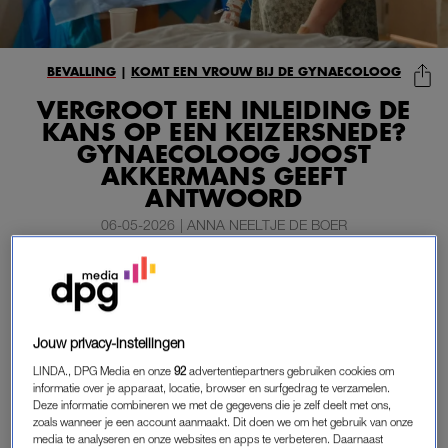
BEVALLING
|
KOMT EEN VROUW BIJ DE GYNAECOLOOG
VERGROOT EEN INLEIDING DE
KANS OP EEN KEIZERSNEDE?
GYNAECOLOOG JOOST
AKKERMANS GEEFT
ANTWOORD
06-05-2026
|
ANNA NEELTJE DE BOER
Er kunnen verschillende redenen zijn om een bevalling
in te leiden, maar niet iedereen vindt dat een fijn idee.
Bij veel mensen leeft het idee dat de kans op een
Jouw privacy-instellingen
keizersnede groter is na een inleiding, maar klopt dat
wel?
LINDA., DPG Media en onze
92
advertentiepartners gebruiken cookies om
informatie over je apparaat, locatie, browser en surfgedrag te verzamelen.
Deze informatie combineren we met de gegevens die je zelf deelt met ons,
In de rubriek
Komt een vrouw bij de gynaecoloog
geeft
zoals wanneer je een account aanmaakt. Dit doen we om het gebruik van onze
gynaecoloog Joost Akkermans antwoord op veelgestelde
media te analyseren en onze websites en apps te verbeteren. Daarnaast