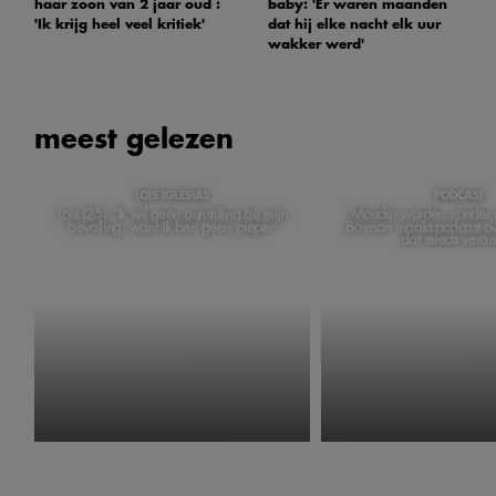
haar zoon van 2 jaar oud :
baby: 'Er waren maanden
'Ik krijg heel veel kritiek'
dat hij elke nacht elk uur
wakker werd'
meest gelezen
LOÏS IGLESIAS
PODCAST
Loïs (25): 'Ik wil geen pijnstilling bij mijn
'Moeder worden zonder m
bevalling, want ik ben geen pieper'
Bosman maakt podcast ov
dat steeds veran