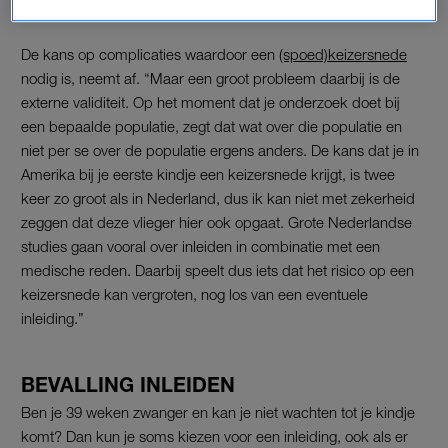
keizersnede hebben.”
De kans op complicaties waardoor een
(spoed)keizersnede
nodig is, neemt af. “Maar een groot probleem daarbij is de
externe validiteit. Op het moment dat je onderzoek doet bij
een bepaalde populatie, zegt dat wat over die populatie en
niet per se over de populatie ergens anders. De kans dat je in
Amerika bij je eerste kindje een keizersnede krijgt, is twee
keer zo groot als in Nederland, dus ik kan niet met zekerheid
zeggen dat deze vlieger hier ook opgaat. Grote Nederlandse
studies gaan vooral over inleiden in combinatie met een
medische reden. Daarbij speelt dus iets dat het risico op een
keizersnede kan vergroten, nog los van een eventuele
inleiding.”
BEVALLING INLEIDEN
Ben je 39 weken zwanger en kan je niet wachten tot je kindje
komt? Dan kun je soms kiezen voor een inleiding, ook als er