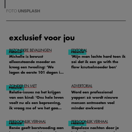
FOTO
UNSPLASH
exclusief voor jou
BIJZONDERE BEVALLINGEN
EDITORIAL
Michelle is bewust
'Mijn man lachte hard toen ik
alleenstaande moeder en
zei dat ik een go with the
kreeg een tweeling: ‘We
flow knutselmoeder ben'
lagen de eerste 101 dagen in
het ziekenhuis’
ZONDER EN MET
ADVERTORIAL
Relatie-issues na het krijgen
Word een professional
van een kind: ‘Ons hele leven
yapper: zó wordt nieuwe
voelt nu als een beproeving,
mensen ontmoeten veel
ik vraag me of we het gaan
minder awkward
redden'
PERSOONLIJK VERHAAL
PERSOONLIJK VERHAAL
Renée geeft borstvoeding aan
Slapeloze nachten door je