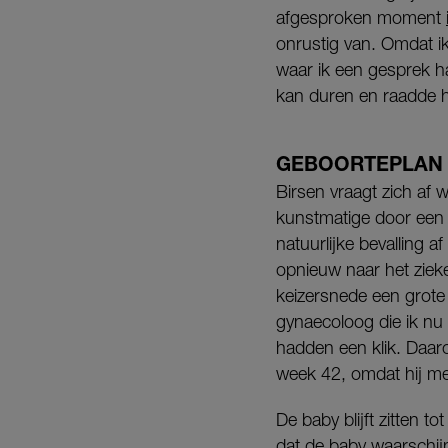
afgesproken moment
onrustig van. Omdat ik
waar ik een gesprek ha
kan duren en raadde he
GEBOORTEPLAN
Birsen vraagt zich af 
kunstmatige door een i
natuurlijke bevalling 
opnieuw naar het zieke
keizersnede een grote b
gynaecoloog die ik nu o
hadden een klik. Daaro
week 42, omdat hij met
De baby blijft zitten 
dat de baby waarschijn