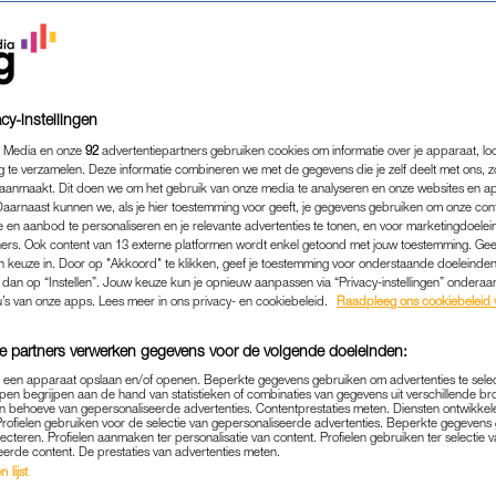
cy-instellingen
 Media en onze
92
advertentiepartners gebruiken cookies om informatie over je apparaat, lo
g te verzamelen. Deze informatie combineren we met de gegevens die je zelf deelt met ons, z
aanmaakt. Dit doen we om het gebruik van onze media te analyseren en onze websites en a
Daarnaast kunnen we, als je hier toestemming voor geeft, je gegevens gebruiken om onze con
 en aanbod te personaliseren en je relevante advertenties te tonen, en voor marketingdoele
ers. Ook content van 13 externe platformen wordt enkel getoond met jouw toestemming. Ge
gen keuze in. Door op "Akkoord" te klikken, geef je toestemming voor onderstaande doeleinden. 
k dan op “Instellen”. Jouw keuze kun je opnieuw aanpassen via “Privacy-instellingen” ondera
u’s van onze apps. Lees meer in ons privacy- en cookiebeleid.
Raadpleeg ons cookiebeleid 
e partners verwerken gegevens voor de volgende doeleinden:
p een apparaat opslaan en/of openen. Beperkte gegevens gebruiken om advertenties te sele
pen begrijpen aan de hand van statistieken of combinaties van gegevens uit verschillende br
 behoeve van gepersonaliseerde advertenties. Contentprestaties meten. Diensten ontwikkel
Profielen gebruiken voor de selectie van gepersonaliseerde advertenties. Beperkte gegeven
lecteren. Profielen aanmaken ter personalisatie van content. Profielen gebruiken ter selectie 
eerde content. De prestaties van advertenties meten.
BEVALLING
|
BIJZONDERE BEVALLINGEN
 lijst