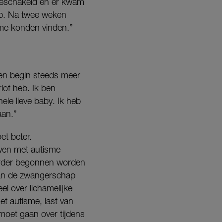
ngeschakeld en er kwam
 op. Na twee weken
 me konden vinden.”
 en begin steeds meer
rlof heb. Ik ben
ele lieve baby. Ik heb
aan.”
et beter.
uwen met autisme
rder begonnen worden
 van de zwangerschap
el over lichamelijke
t autisme, last van
n moet gaan over tijdens