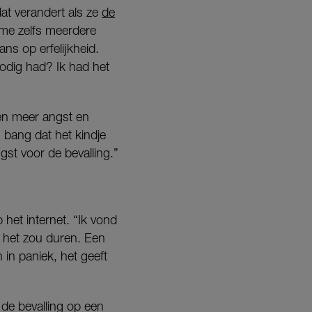
 dat verandert als ze
de
 me zelfs meerdere
ns op erfelijkheid.
nodig had? Ik had het
en meer angst en
, bang dat het kindje
st voor de bevalling.”
 het internet. “Ik vond
g het zou duren. Een
 in paniek, het geeft
de bevalling op een