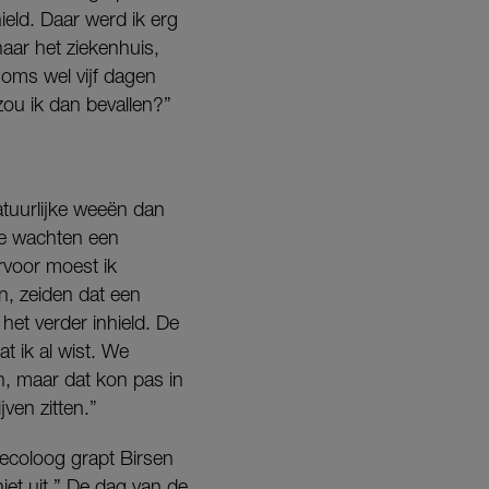
hield. Daar werd ik erg
aar het ziekenhuis,
soms wel vijf dagen
zou ik dan bevallen?”
natuurlijke weeën dan
 We wachten een
ervoor moest ik
n, zeiden dat een
het verder inhield. De
t ik al wist. We
n, maar dat kon pas in
ven zitten.”
aecoloog grapt Birsen
iet uit.” De dag van de