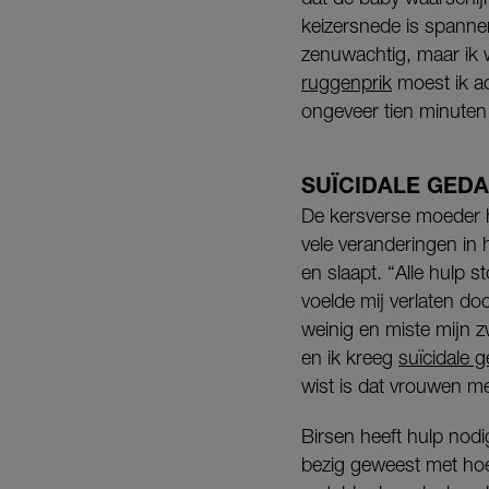
keizersnede is spanne
zenuwachtig, maar ik 
ruggenprik
moest ik ac
ongeveer tien minuten
SUÏCIDALE GED
De kersverse moeder h
vele veranderingen in h
en slaapt. “Alle hulp 
voelde mij verlaten do
weinig en miste mijn z
en ik kreeg
suïcidale 
wist is dat vrouwen 
Birsen heeft hulp nodi
bezig geweest met hoe