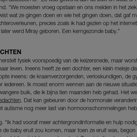
nd. “We moesten vroeg opstaan en ons melden in het zieke
wist wat ze gingen doen en wie het gingen doen, dat gaf mi
hteroverleunen, precies zoals ik had gezien op het internet.
 later werd Miray geboren. Een kerngezonde baby.”
ACHTEN
erstelt fysiek voorspoedig van de keizersnede, maar worst
aar leven. Ineens heeft ze een dochter, een klein meisje dat
stopte ineens: de kraamverzorgenden, verloskundigen, de gy
or iedereen. Ik moest enorm wennen aan de nieuwe situatie. 
wangere buik, die ik bijna tien maanden heb gehad. Het wer
gedachten
. Dat kan gebeuren door de hormonale veranderin
met autisme nog meer last van hormoonschommelingen heb
g. “Ik had vooraf meer achtergrondinformatie en hulp nodig
 de baby eruit zou komen, maar toen ze eruit was, begon h