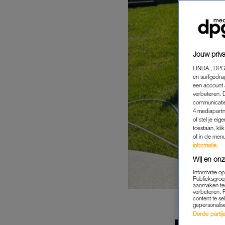
Jouw priva
LINDA., DPG
en surfgedra
een account 
verbeteren. 
communicatie
4 mediapartn
of stel je ei
toestaan, kli
of in de men
informatie.
Wij en onz
Informatie o
Publieksgroe
aanmaken ten
verbeteren. 
content te se
gepersonalis
Derde partijen