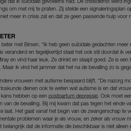
ige dat ik suïcidale gevoelens had. De crisisdienst werd i
ngs om met mij te praten. Zij stelde een signaleringsplan
 niet meer in crisis zat en dat ze geen passende hulp voor
ETER
t beter met Birsen. “Ik heb geen suïcidale gedachten meer
s veranderd en tegelijkertijd staat het ook stil doordat ik ve
ay en vind haar leuk. Ze drinkt en slaapt goed. Ze is een h
Maar ik vind het jammer dat het na de bevalling zo is geg
andere vrouwen met autisme bespaard blijft. “De nazorg mo
erloskunde dienen ook te weten wat autisme is en dat vro
er kans hebben op een
postpartum depressie
. Ook moet ee
n van de bevalling. Bij mij kwam dat pas tegen het einde
 te laat. Het gaat vanaf het begin van de zwangerschap te ve
mentale problemen waar je als vrouw, en zeker als vrouw me
t belangrijk dat de informatie die beschikbaar is niet allee