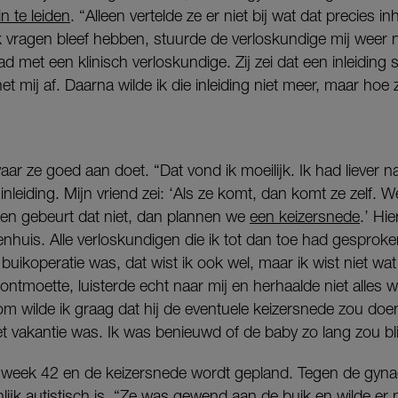
in te leiden
. “Alleen vertelde ze er niet bij wat dat precies in
 vragen bleef hebben, stuurde de verloskundige mij weer n
d met een klinisch verloskundige. Zij zei dat een inleiding 
t mij af. Daarna wilde ik die inleiding niet meer, maar hoe 
waar ze goed aan doet. “Dat vond ik moeilijk. Ik had liever 
nleiding. Mijn vriend zei: ‘Als ze komt, dan komt ze zelf.
af en gebeurt dat niet, dan plannen we
een keizersnede
.’ Hi
nhuis. Alle verloskundigen die ik tot dan toe had gesproke
uikoperatie was, dat wist ik ook wel, maar ik wist niet wat 
ntmoette, luisterde echt naar mij en herhaalde niet alles wa
m wilde ik graag dat hij de eventuele keizersnede zou doe
 vakantie was. Ik was benieuwd of de baby zo lang zou blij
tot week 42 en de keizersnede wordt gepland. Tegen de gyn
lijk autistisch is. “Ze was gewend aan de buik en wilde er n