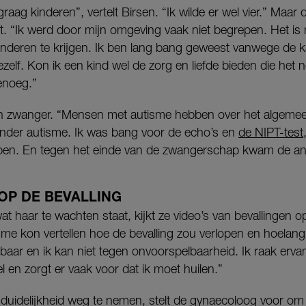
graag kinderen”, vertelt Birsen. “Ik wilde er wel vier.” Maar
gt. “Ik werd door mijn omgeving vaak niet begrepen. Het is
nderen te krijgen. Ik ben lang bang geweest vanwege de ka
ezelf. Kon ik een kind wel de zorg en liefde bieden die het 
genoeg.”
ch zwanger. “Mensen met autisme hebben over het algeme
nder autisme. Ik was bang voor de echo’s en
de NIPT-test
ben. En tegen het einde van de zwangerschap kwam de ang
OP DE BEVALLING
t haar te wachten staat, kijkt ze video’s van bevallingen op
 me kon vertellen hoe de bevalling zou verlopen en hoelan
lbaar en ik kan niet tegen onvoorspelbaarheid. Ik raak ervan
 en zorgt er vaak voor dat ik moet huilen.”
duidelijkheid weg te nemen, stelt de gynaecoloog voor om 