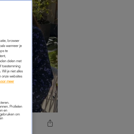
catie, browser
oals wanneer je
pps te
tent,
inden delen met
ef toestemming
Wil je niet alles
an onze websites
voor meer
cteren.
onnen. Profielen
en en
s gebruiken om
van