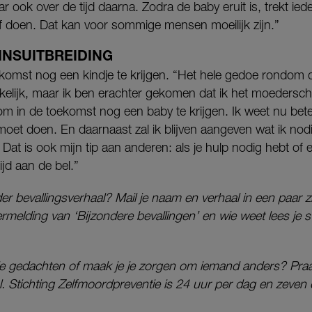
ook over de tijd daarna. Zodra de baby eruit is, trekt ied
elf doen. Dat kan voor sommige mensen moeilijk zijn.”
INSUITBREIDING
ekomst nog een kindje te krijgen. “Het hele gedoe rondo
kelijk, maar ik ben erachter gekomen dat ik het moedersch
om in de toekomst nog een baby te krijgen. Ik weet nu bete
oet doen. En daarnaast zal ik blijven aangeven wat ik nodi
 Dat is ook mijn tip aan anderen: als je hulp nodig hebt of 
ijd aan de bel.”
der bevallingsverhaal? Mail je naam en verhaal in een paar 
ermelding van ‘Bijzondere bevallingen’ en wie weet lees je s
ale gedachten of maak je je zorgen om iemand anders? Praa
. Stichting Zelfmoordpreventie is 24 uur per dag en zeve