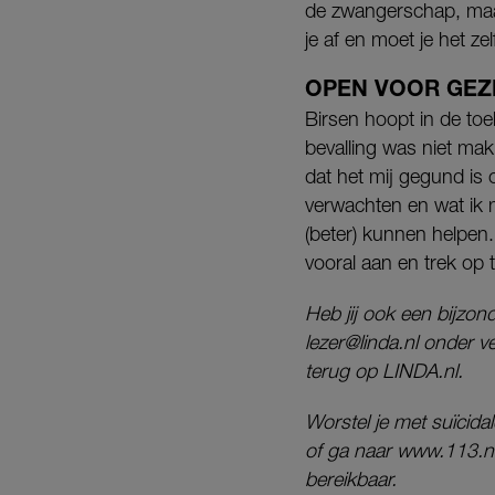
de zwangerschap, maar 
je af en moet je het z
OPEN VOOR GEZ
Birsen hoopt in de to
bevalling was niet mak
dat het mij gegund is 
verwachten en wat ik m
(beter) kunnen helpen.
vooral aan en trek op t
Heb jij ook een bijzon
lezer@linda.nl onder v
terug op LINDA.nl.
Worstel je met suïcid
of ga naar www.113.nl
bereikbaar.