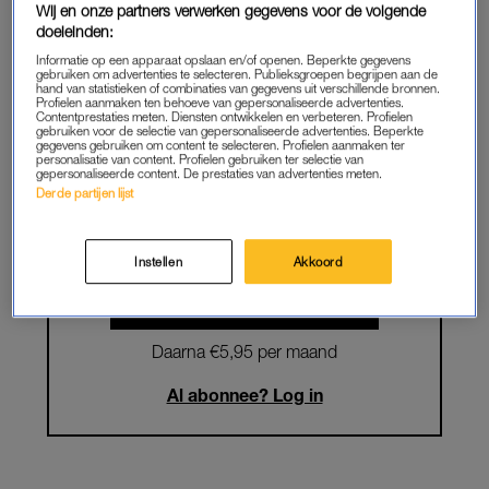
Wij en onze partners verwerken gegevens voor de volgende
doeleinden:
Krijg onbeperkt toegang tot alle
Informatie op een apparaat opslaan en/of openen. Beperkte gegevens
artikelen
gebruiken om advertenties te selecteren. Publieksgroepen begrijpen aan de
hand van statistieken of combinaties van gegevens uit verschillende bronnen.
Profielen aanmaken ten behoeve van gepersonaliseerde advertenties.
Lees LINDA.magazine online
Contentprestaties meten. Diensten ontwikkelen en verbeteren. Profielen
gebruiken voor de selectie van gepersonaliseerde advertenties. Beperkte
gegevens gebruiken om content te selecteren. Profielen aanmaken ter
Geniet van te gekke winacties en
personalisatie van content. Profielen gebruiken ter selectie van
gepersonaliseerde content. De prestaties van advertenties meten.
lekkere puzzels
Derde partijen lijst
Maandelijks opzegbaar
Instellen
Akkoord
START GRATIS MAAND
Daarna €5,95 per maand
Al abonnee? Log in