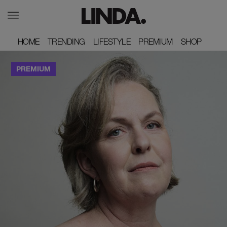
HOME
HOME
TRENDING
TRENDING
LIFESTYLE
LIFESTYLE
PREMIUM
PREMIUM
SHOP
SHOP