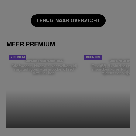
TERUG NAAR OVERZICHT
MEER PREMIUM
LEKKER SAMENGESTELD
LIEVE HELEEN
Stiefmoeder Naomi is niet welkom bij
Fred (55): 'Ik vind het moe
verjaardagen: 'Hun moeder wil niet
meerdere keren klaar t
dat ik er ben'
tijdens een vrijpartij