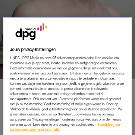
PORTRETTEN
Jouw privacy-instellingen
LIESBETH (52) HEEFT
LINDA., DPG Media en onze
92
advertentiepartners gebruiken cookies om
HUIDKANKER: ‘ALS KIND LIEP IK
informatie over je apparaat, locatie, browser en surfgedrag te verzamelen.
’S ZOMERS MET EEN
Deze informatie combineren we met de gegevens die je zelf deelt met ons,
HANDDOEK OVER MIJN
zoals wanneer je een account aanmaakt. Dit doen we om het gebruik van onze
media te analyseren en onze websites en apps te verbeteren. Daarnaast
SCHOUDERS’
kunnen we, als je hier toestemming voor geeft, je gegevens gebruiken om onze
content, communicatie en aanbod te personaliseren en je relevante
advertenties te tonen, en voor marketingdoeleinden delen met 4
mediapartners. Ook content van 13 externe platformen wordt enkel getoond
met jouw toestemming. Geef toestemming of stel je eigen keuze in. Door op
PREMIUM
"Akkoord" te klikken, geef je toestemming voor onderstaande doeleinden. Wil
je niet alles toestaan, klik dan op “Instellen”. Jouw keuze kun je opnieuw
LEES VERDER MET
aanpassen via “Privacy-instellingen” onderaan onze websites of in de menu’s
van onze apps. Lees meer in ons privacy- en cookiebeleid.
Raadpleeg ons
PREMIUM
cookiebeleid voor meer informatie.