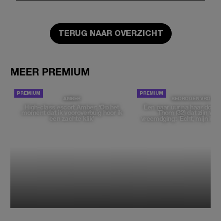
TERUG NAAR OVERZICHT
MEER PREMIUM
AMBER
BEDROGEN VROUW
High-class escort Amber: ‘Op het
Een paar uur na haar dood
moment dat ik vooroverbuig hoor ik
Thom (32) dat zijn vrie
een zachte klik’
vreemdging: 'Echt, mijn bek 