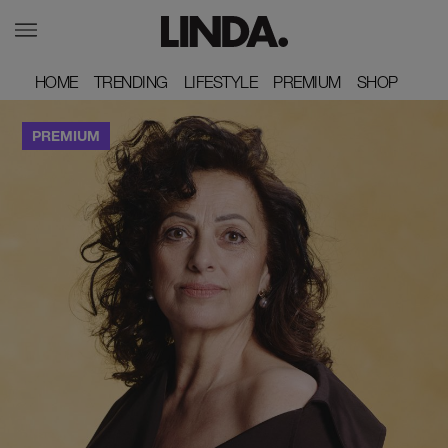
HOME
HOME
TRENDING
TRENDING
LIFESTYLE
LIFESTYLE
PREMIUM
PREMIUM
SHOP
SHOP