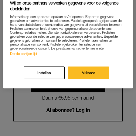
Wij en onze partners verwerken gegevens voor de volgende
doeleinden:
Krijg onbeperkt toegang tot alle
Informatie op een apparaat opslaan en/of openen. Beperkte gegevens
artikelen
gebruiken om advertenties te selecteren. Publieksgroepen begrijpen aan de
hand van statistieken of combinaties van gegevens uit verschillende bronnen.
Profielen aanmaken ten behoeve van gepersonaliseerde advertenties.
Lees LINDA.magazine online
Contentprestaties meten. Diensten ontwikkelen en verbeteren. Profielen
gebruiken voor de selectie van gepersonaliseerde advertenties. Beperkte
gegevens gebruiken om content te selecteren. Profielen aanmaken ter
Geniet van te gekke winacties en
personalisatie van content. Profielen gebruiken ter selectie van
gepersonaliseerde content. De prestaties van advertenties meten.
lekkere puzzels
Derde partijen lijst
Maandelijks opzegbaar
Instellen
Akkoord
START GRATIS MAAND
Daarna €5,95 per maand
Al abonnee? Log in