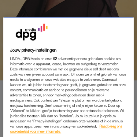
PORTRETTEN
Jouw privacy-instellingen
NATASJA (56) RAAKTE OP
LINDA., DPG Media en onze
92
advertentiepartners gebruiken cookies om
VAKANTIE BESMET MET
informatie over je apparaat, locatie, browser en surfgedrag te verzamelen.
DENGUE: 'EEN TWEEDE
Deze informatie combineren we met de gegevens die je zelf deelt met ons,
MUGGENBEET KON
zoals wanneer je een account aanmaakt. Dit doen we om het gebruik van onze
media te analyseren en onze websites en apps te verbeteren. Daarnaast
LEVENSGEVAARLIJK ZIJN'
kunnen we, als je hier toestemming voor geeft, je gegevens gebruiken om onze
content, communicatie en aanbod te personaliseren en je relevante
advertenties te tonen, en voor marketingdoeleinden delen met 4
mediapartners. Ook content van 13 externe platformen wordt enkel getoond
met jouw toestemming. Geef toestemming of stel je eigen keuze in. Door op
PREMIUM
"Akkoord" te klikken, geef je toestemming voor onderstaande doeleinden. Wil
je niet alles toestaan, klik dan op “Instellen”. Jouw keuze kun je opnieuw
LEES VERDER MET
aanpassen via “Privacy-instellingen” onderaan onze websites of in de menu’s
van onze apps. Lees meer in ons privacy- en cookiebeleid.
Raadpleeg ons
PREMIUM
cookiebeleid voor meer informatie.