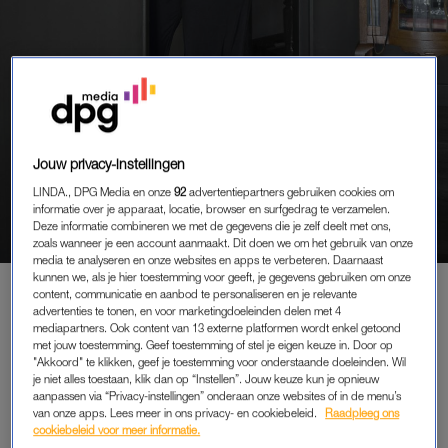
PORTRETTEN
Jouw privacy-instellingen
MANDY (40) STRUINT OP
LINDA., DPG Media en onze
92
advertentiepartners gebruiken cookies om
VAKANTIE ROMMELMARKTEN
informatie over je apparaat, locatie, browser en surfgedrag te verzamelen.
AF: ‘OP DE TERUGWEG ZITTEN
Deze informatie combineren we met de gegevens die je zelf deelt met ons,
DE KINDEREN KRAP ­DOOR ALLE
zoals wanneer je een account aanmaakt. Dit doen we om het gebruik van onze
media te analyseren en onze websites en apps te verbeteren. Daarnaast
AANKOPEN’
kunnen we, als je hier toestemming voor geeft, je gegevens gebruiken om onze
content, communicatie en aanbod te personaliseren en je relevante
advertenties te tonen, en voor marketingdoeleinden delen met 4
mediapartners. Ook content van 13 externe platformen wordt enkel getoond
met jouw toestemming. Geef toestemming of stel je eigen keuze in. Door op
PREMIUM
"Akkoord" te klikken, geef je toestemming voor onderstaande doeleinden. Wil
je niet alles toestaan, klik dan op “Instellen”. Jouw keuze kun je opnieuw
LEES VERDER MET
aanpassen via “Privacy-instellingen” onderaan onze websites of in de menu’s
van onze apps. Lees meer in ons privacy- en cookiebeleid.
Raadpleeg ons
PREMIUM
cookiebeleid voor meer informatie.