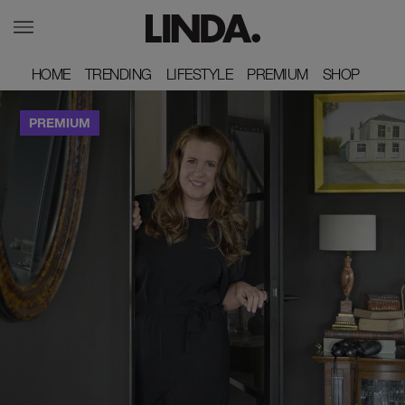
HOME
HOME
TRENDING
TRENDING
LIFESTYLE
LIFESTYLE
PREMIUM
PREMIUM
SHOP
SHOP