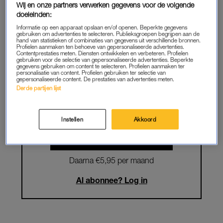
Wij en onze partners verwerken gegevens voor de volgende
doeleinden:
Krijg onbeperkt toegang tot alle
Informatie op een apparaat opslaan en/of openen. Beperkte gegevens
artikelen
gebruiken om advertenties te selecteren. Publieksgroepen begrijpen aan de
hand van statistieken of combinaties van gegevens uit verschillende bronnen.
Profielen aanmaken ten behoeve van gepersonaliseerde advertenties.
Lees LINDA.magazine online
Contentprestaties meten. Diensten ontwikkelen en verbeteren. Profielen
gebruiken voor de selectie van gepersonaliseerde advertenties. Beperkte
gegevens gebruiken om content te selecteren. Profielen aanmaken ter
Geniet van te gekke winacties en
personalisatie van content. Profielen gebruiken ter selectie van
gepersonaliseerde content. De prestaties van advertenties meten.
lekkere puzzels
Derde partijen lijst
Maandelijks opzegbaar
Instellen
Akkoord
START GRATIS MAAND
Daarna €5,95 per maand
Al abonnee? Log in