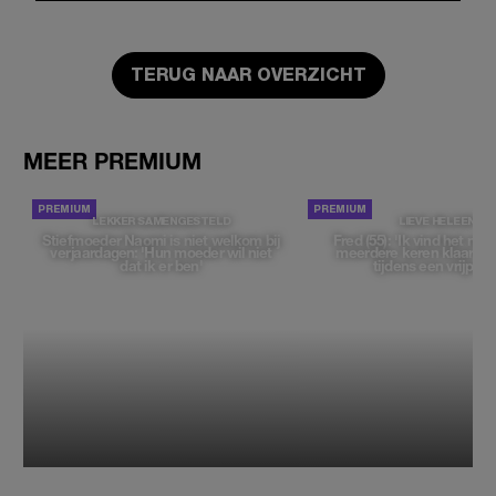
TERUG NAAR OVERZICHT
MEER PREMIUM
LEKKER SAMENGESTELD
LIEVE HELEEN
Stiefmoeder Naomi is niet welkom bij
Fred (55): 'Ik vind het moe
verjaardagen: 'Hun moeder wil niet
meerdere keren klaar t
dat ik er ben'
tijdens een vrijpartij