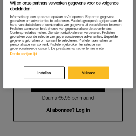
Wij en onze partners verwerken gegevens voor de volgende
doeleinden:
Krijg onbeperkt toegang tot alle
Informatie op een apparaat opslaan en/of openen. Beperkte gegevens
artikelen
gebruiken om advertenties te selecteren. Publieksgroepen begrijpen aan de
hand van statistieken of combinaties van gegevens uit verschillende bronnen.
Profielen aanmaken ten behoeve van gepersonaliseerde advertenties.
Lees LINDA.magazine online
Contentprestaties meten. Diensten ontwikkelen en verbeteren. Profielen
gebruiken voor de selectie van gepersonaliseerde advertenties. Beperkte
gegevens gebruiken om content te selecteren. Profielen aanmaken ter
Geniet van te gekke winacties en
personalisatie van content. Profielen gebruiken ter selectie van
gepersonaliseerde content. De prestaties van advertenties meten.
lekkere puzzels
Derde partijen lijst
Maandelijks opzegbaar
Instellen
Akkoord
START GRATIS MAAND
Daarna €5,95 per maand
Al abonnee? Log in