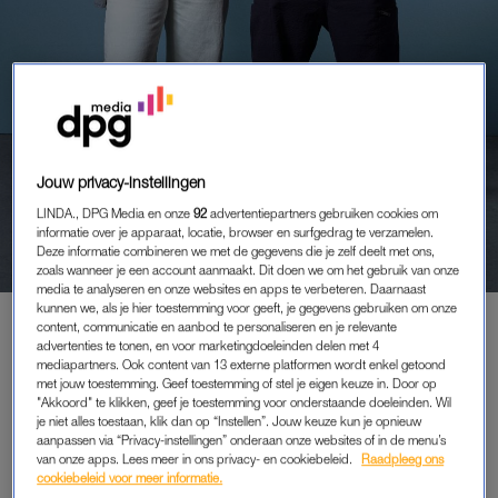
PORTRETTEN
Jouw privacy-instellingen
BRITT (33) EN BRAM (39)
LINDA., DPG Media en onze
92
advertentiepartners gebruiken cookies om
HEBBEN 6
informatie over je apparaat, locatie, browser en surfgedrag te verzamelen.
GEZINSHUISKINDEREN: ‘WE
Deze informatie combineren we met de gegevens die je zelf deelt met ons,
BLIJVEN ONS
zoals wanneer je een account aanmaakt. Dit doen we om het gebruik van onze
media te analyseren en onze websites en apps te verbeteren. Daarnaast
VERANTWOORDELIJK VOELEN’
kunnen we, als je hier toestemming voor geeft, je gegevens gebruiken om onze
content, communicatie en aanbod te personaliseren en je relevante
advertenties te tonen, en voor marketingdoeleinden delen met 4
mediapartners. Ook content van 13 externe platformen wordt enkel getoond
met jouw toestemming. Geef toestemming of stel je eigen keuze in. Door op
PREMIUM
"Akkoord" te klikken, geef je toestemming voor onderstaande doeleinden. Wil
je niet alles toestaan, klik dan op “Instellen”. Jouw keuze kun je opnieuw
LEES VERDER MET
aanpassen via “Privacy-instellingen” onderaan onze websites of in de menu’s
van onze apps. Lees meer in ons privacy- en cookiebeleid.
Raadpleeg ons
PREMIUM
cookiebeleid voor meer informatie.