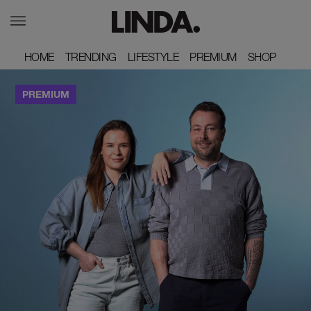
HOME
HOME
TRENDING
TRENDING
LIFESTYLE
LIFESTYLE
PREMIUM
PREMIUM
SHOP
SHOP