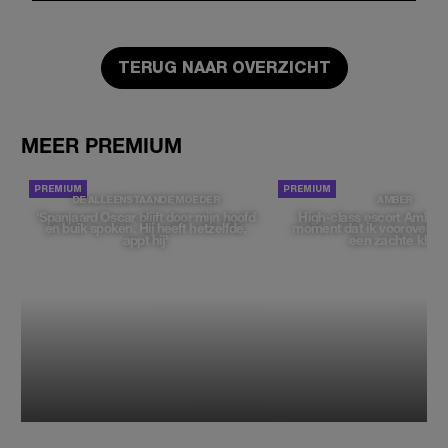
TERUG NAAR OVERZICHT
MEER PREMIUM
DE ALLEENSTAANDE MOEDER
AMBER
'Spanjaard Oscar blijft door mijn hoofd
High-class escort Amber:
en buik spoken. Hij heeft hetzelfde,
moment dat ik vooroverbui
appt hij'
een zachte klik’