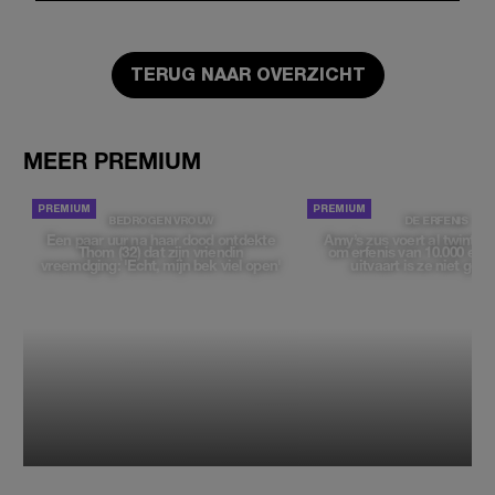
TERUG NAAR OVERZICHT
MEER PREMIUM
BEDROGEN VROUW
DE ERFENIS
Een paar uur na haar dood ontdekte
Amy’s zus voert al twintig ja
Thom (32) dat zijn vriendin
om erfenis van 10.000 euro
vreemdging: 'Echt, mijn bek viel open'
uitvaart is ze niet gew