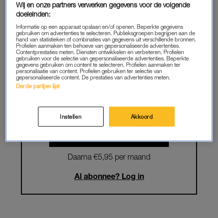
Wij en onze partners verwerken gegevens voor de volgende
doeleinden:
Krijg onbeperkt toegang tot alle
Informatie op een apparaat opslaan en/of openen. Beperkte gegevens
artikelen
gebruiken om advertenties te selecteren. Publieksgroepen begrijpen aan de
hand van statistieken of combinaties van gegevens uit verschillende bronnen.
Profielen aanmaken ten behoeve van gepersonaliseerde advertenties.
Lees LINDA.magazine online
Contentprestaties meten. Diensten ontwikkelen en verbeteren. Profielen
gebruiken voor de selectie van gepersonaliseerde advertenties. Beperkte
gegevens gebruiken om content te selecteren. Profielen aanmaken ter
Geniet van te gekke winacties en
personalisatie van content. Profielen gebruiken ter selectie van
gepersonaliseerde content. De prestaties van advertenties meten.
lekkere puzzels
Derde partijen lijst
Maandelijks opzegbaar
Instellen
Akkoord
START GRATIS MAAND
Daarna €5,95 per maand
Al abonnee? Log in