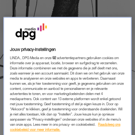
PORTRETTEN
Jouw privacy-instellingen
TESS MERLOT (36):
LINDA., DPG Media en onze
92
advertentiepartners gebruiken cookies om
‘MELANCHOLIE IS DE
informatie over je apparaat, locatie, browser en surfgedrag te verzamelen.
GROOTSTE TROEFKAART IN
Deze informatie combineren we met de gegevens die je zelf deelt met ons,
FRANSE CHANSONS, DAAR
zoals wanneer je een account aanmaakt. Dit doen we om het gebruik van onze
media te analyseren en onze websites en apps te verbeteren. Daarnaast
HERKEN IK ME IN’
kunnen we, als je hier toestemming voor geeft, je gegevens gebruiken om onze
content, communicatie en aanbod te personaliseren en je relevante
advertenties te tonen, en voor marketingdoeleinden delen met 4
mediapartners. Ook content van 13 externe platformen wordt enkel getoond
met jouw toestemming. Geef toestemming of stel je eigen keuze in. Door op
PREMIUM
"Akkoord" te klikken, geef je toestemming voor onderstaande doeleinden. Wil
je niet alles toestaan, klik dan op “Instellen”. Jouw keuze kun je opnieuw
LEES VERDER MET
aanpassen via “Privacy-instellingen” onderaan onze websites of in de menu’s
van onze apps. Lees meer in ons privacy- en cookiebeleid.
Raadpleeg ons
PREMIUM
cookiebeleid voor meer informatie.