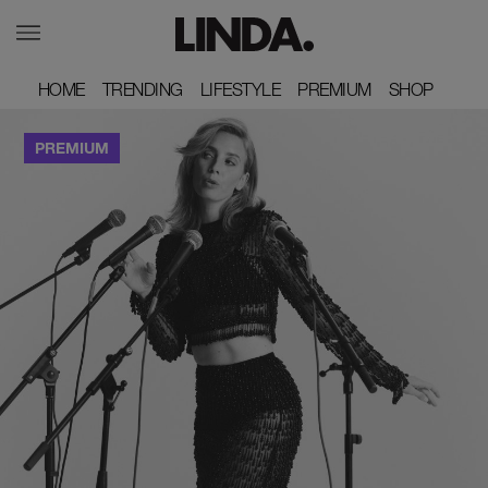
HOME
HOME
TRENDING
TRENDING
LIFESTYLE
LIFESTYLE
PREMIUM
PREMIUM
SHOP
SHOP