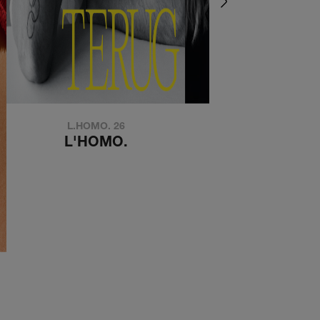
L.HOMO. 26
de kouwe kant
L'HOMO.
DE KOUWE KA