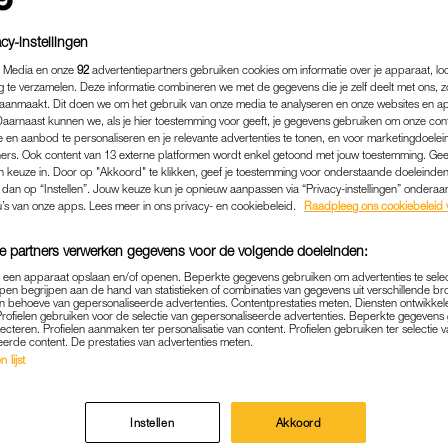
cy-instellingen
 Media en onze
92
advertentiepartners gebruiken cookies om informatie over je apparaat, lo
g te verzamelen. Deze informatie combineren we met de gegevens die je zelf deelt met ons, z
aanmaakt. Dit doen we om het gebruik van onze media te analyseren en onze websites en a
Daarnaast kunnen we, als je hier toestemming voor geeft, je gegevens gebruiken om onze con
 en aanbod te personaliseren en je relevante advertenties te tonen, en voor marketingdoele
ers. Ook content van 13 externe platformen wordt enkel getoond met jouw toestemming. Ge
gen keuze in. Door op "Akkoord" te klikken, geef je toestemming voor onderstaande doeleinden. 
k dan op “Instellen”. Jouw keuze kun je opnieuw aanpassen via “Privacy-instellingen” ondera
u’s van onze apps. Lees meer in ons privacy- en cookiebeleid.
Raadpleeg ons cookiebeleid 
e partners verwerken gegevens voor de volgende doeleinden:
p een apparaat opslaan en/of openen. Beperkte gegevens gebruiken om advertenties te sele
pen begrijpen aan de hand van statistieken of combinaties van gegevens uit verschillende br
 behoeve van gepersonaliseerde advertenties. Contentprestaties meten. Diensten ontwikkel
Profielen gebruiken voor de selectie van gepersonaliseerde advertenties. Beperkte gegeven
lecteren. Profielen aanmaken ter personalisatie van content. Profielen gebruiken ter selectie 
eerde content. De prestaties van advertenties meten.
 lijst
Instellen
Akkoord