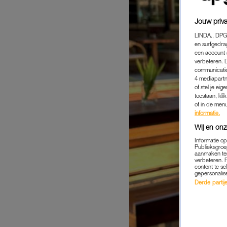
Jouw priva
LINDA., DPG
en surfgedra
een account 
verbeteren. 
communicatie
4 mediapartn
of stel je ei
toestaan, kli
of in de men
informatie.
Wij en onz
Informatie o
Publieksgroe
aanmaken ten
verbeteren. 
content te se
gepersonalis
Derde partijen