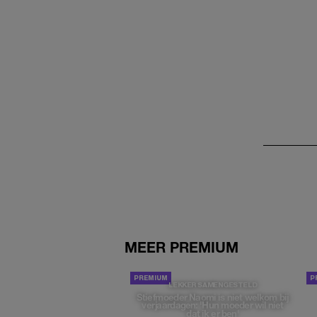
MEER PREMIUM
LEKKER SAMENGESTELD
Stiefmoeder Naomi is niet welkom bij
verjaardagen: 'Hun moeder wil niet
dat ik er ben'