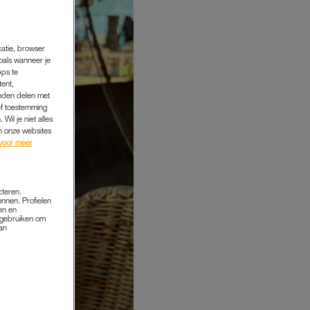
catie, browser
oals wanneer je
pps te
tent,
inden delen met
ef toestemming
Wil je niet alles
an onze websites
voor meer
cteren.
onnen. Profielen
en en
s gebruiken om
van