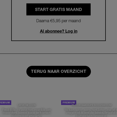
START GRATIS MAAND
Daarna €5,95 per maand
Al abonnee? Log in
TERUG NAAR OVERZICHT
LIEVE HELEEN
FLOOR BAKHUYS ROOZEBOOM
Fred (55): 'Ik vind het moeilijk om
'Ik kan weer eens niet laten me af 
meerdere keren klaar te komen
vragen of ik wel de beste, braafst
tijdens een vrijpartij'
burger ben geweest'