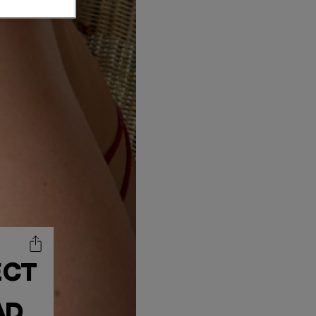
ECT
AD