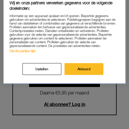
Wij en onze partners verwerken gegevens voor de volgende
doeleinden:
Krijg onbeperkt toegang tot alle
Informatie op een apparaat opslaan en/of openen. Beperkte gegevens
artikelen
gebruiken om advertenties te selecteren. Publieksgroepen begrijpen aan de
hand van statistieken of combinaties van gegevens uit verschillende bronnen.
Profielen aanmaken ten behoeve van gepersonaliseerde advertenties.
Lees LINDA.magazine online
Contentprestaties meten. Diensten ontwikkelen en verbeteren. Profielen
gebruiken voor de selectie van gepersonaliseerde advertenties. Beperkte
gegevens gebruiken om content te selecteren. Profielen aanmaken ter
Geniet van te gekke winacties en
personalisatie van content. Profielen gebruiken ter selectie van
gepersonaliseerde content. De prestaties van advertenties meten.
lekkere puzzels
Derde partijen lijst
Maandelijks opzegbaar
Instellen
Akkoord
START GRATIS MAAND
Daarna €5,95 per maand
Al abonnee? Log in