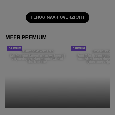
TERUG NAAR OVERZICHT
MEER PREMIUM
LEKKER SAMENGESTELD
LIEVE HELEEN
Stiefmoeder Naomi is niet welkom bij
Fred (55): 'Ik vind het moe
verjaardagen: 'Hun moeder wil niet
meerdere keren klaar t
dat ik er ben'
tijdens een vrijpartij