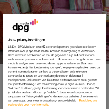
BINNENKIJKEN BIJ
Jouw privacy-instellingen
ARCHITECT ANGELA VAN BERLO
LINDA., DPG Media en onze
92
advertentiepartners gebruiken cookies om
(54): ‘WOON EERST EEN POOS
informatie over je apparaat, locatie, browser en surfgedrag te verzamelen.
IN EEN HUIS VOORDAT JE DE
Deze informatie combineren we met de gegevens die je zelf deelt met ons,
SLOOPHAMER TER HAND
zoals wanneer je een account aanmaakt. Dit doen we om het gebruik van onze
media te analyseren en onze websites en apps te verbeteren. Daarnaast
NEEMT’
kunnen we, als je hier toestemming voor geeft, je gegevens gebruiken om onze
content, communicatie en aanbod te personaliseren en je relevante
advertenties te tonen, en voor marketingdoeleinden delen met 4
mediapartners. Ook content van 13 externe platformen wordt enkel getoond
met jouw toestemming. Geef toestemming of stel je eigen keuze in. Door op
PREMIUM
"Akkoord" te klikken, geef je toestemming voor onderstaande doeleinden. Wil
je niet alles toestaan, klik dan op “Instellen”. Jouw keuze kun je opnieuw
LEES VERDER MET
aanpassen via “Privacy-instellingen” onderaan onze websites of in de menu’s
van onze apps. Lees meer in ons privacy- en cookiebeleid.
Raadpleeg ons
PREMIUM
cookiebeleid voor meer informatie.