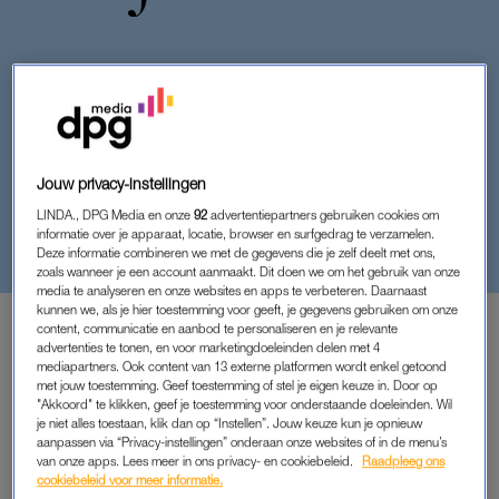
AMBER
Jouw privacy-instellingen
AMBER: ‘HIJ WIL AL JAREN
LINDA., DPG Media en onze
92
advertentiepartners gebruiken cookies om
NAAR EEN PARENCLUB, MAAR
informatie over je apparaat, locatie, browser en surfgedrag te verzamelen.
ZIJN VROUW NIET. DAAROM
Deze informatie combineren we met de gegevens die je zelf deelt met ons,
MOET IK HEM BEGELEIDEN’
zoals wanneer je een account aanmaakt. Dit doen we om het gebruik van onze
media te analyseren en onze websites en apps te verbeteren. Daarnaast
kunnen we, als je hier toestemming voor geeft, je gegevens gebruiken om onze
door
Amber
content, communicatie en aanbod te personaliseren en je relevante
advertenties te tonen, en voor marketingdoeleinden delen met 4
mediapartners. Ook content van 13 externe platformen wordt enkel getoond
met jouw toestemming. Geef toestemming of stel je eigen keuze in. Door op
"Akkoord" te klikken, geef je toestemming voor onderstaande doeleinden. Wil
PREMIUM
je niet alles toestaan, klik dan op “Instellen”. Jouw keuze kun je opnieuw
LEES VERDER MET
aanpassen via “Privacy-instellingen” onderaan onze websites of in de menu’s
van onze apps. Lees meer in ons privacy- en cookiebeleid.
Raadpleeg ons
PREMIUM
cookiebeleid voor meer informatie.