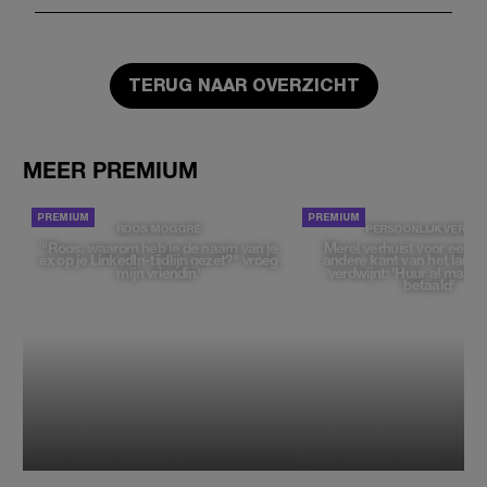
TERUG NAAR OVERZICHT
MEER PREMIUM
ROOS MOGGRÉ
PERSOONLIJK VERHAA
'"Roos, waarom heb je de naam van je
Merel verhuist voor een 
ex op je LinkedIn-tijdlijn gezet?" vroeg
andere kant van het land, 
mijn vriendin'
verdwijnt: 'Huur al maand
betaald'