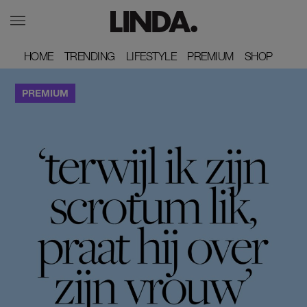
HOME
HOME
TRENDING
TRENDING
LIFESTYLE
LIFESTYLE
PREMIUM
PREMIUM
SHOP
SHOP