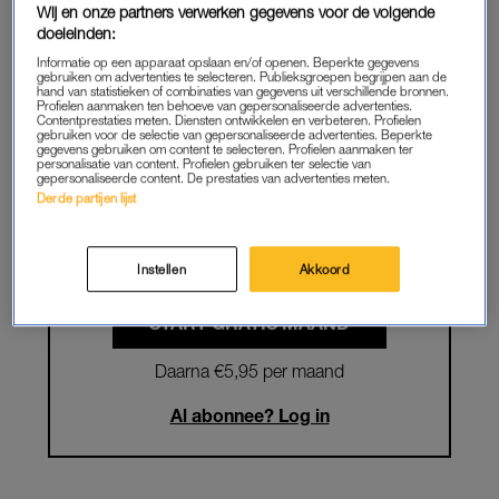
Wij en onze partners verwerken gegevens voor de volgende
doeleinden:
Krijg onbeperkt toegang tot alle
Informatie op een apparaat opslaan en/of openen. Beperkte gegevens
gebruiken om advertenties te selecteren. Publieksgroepen begrijpen aan de
artikelen
hand van statistieken of combinaties van gegevens uit verschillende bronnen.
Profielen aanmaken ten behoeve van gepersonaliseerde advertenties.
Contentprestaties meten. Diensten ontwikkelen en verbeteren. Profielen
Lees LINDA.magazine online
gebruiken voor de selectie van gepersonaliseerde advertenties. Beperkte
gegevens gebruiken om content te selecteren. Profielen aanmaken ter
personalisatie van content. Profielen gebruiken ter selectie van
Geniet van te gekke winacties en
gepersonaliseerde content. De prestaties van advertenties meten.
Derde partijen lijst
lekkere puzzels
Maandelijks opzegbaar
Instellen
Akkoord
START GRATIS MAAND
Daarna €5,95 per maand
Al abonnee? Log in