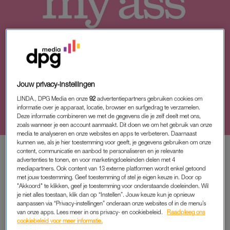
ACHTERGROND
Jouw privacy-instellingen
‘MANNEN WORDEN
LINDA., DPG Media en onze
92
advertentiepartners gebruiken cookies om
GESORTEERD OP ­UITERLIJK,
informatie over je apparaat, locatie, browser en surfgedrag te verzamelen.
LICHAAM, AFKOMST EN DE ROL
Deze informatie combineren we met de gegevens die je zelf deelt met ons,
DIE ZE IN IEMANDS FANTASIE
zoals wanneer je een account aanmaakt. Dit doen we om het gebruik van onze
media te analyseren en onze websites en apps te verbeteren. Daarnaast
KUNNEN SPELEN’
kunnen we, als je hier toestemming voor geeft, je gegevens gebruiken om onze
content, communicatie en aanbod te personaliseren en je relevante
advertenties te tonen, en voor marketingdoeleinden delen met 4
mediapartners. Ook content van 13 externe platformen wordt enkel getoond
met jouw toestemming. Geef toestemming of stel je eigen keuze in. Door op
PREMIUM
"Akkoord" te klikken, geef je toestemming voor onderstaande doeleinden. Wil
je niet alles toestaan, klik dan op “Instellen”. Jouw keuze kun je opnieuw
LEES VERDER MET
aanpassen via “Privacy-instellingen” onderaan onze websites of in de menu’s
van onze apps. Lees meer in ons privacy- en cookiebeleid.
Raadpleeg ons
PREMIUM
cookiebeleid voor meer informatie.