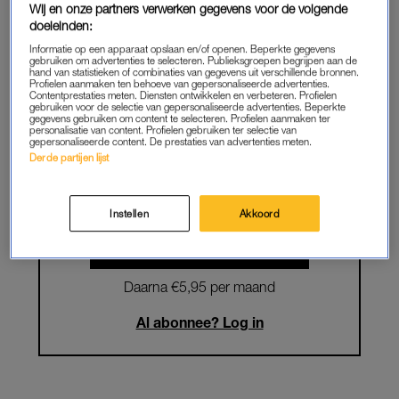
Wij en onze partners verwerken gegevens voor de volgende
doeleinden:
Krijg onbeperkt toegang tot alle
Informatie op een apparaat opslaan en/of openen. Beperkte gegevens
artikelen
gebruiken om advertenties te selecteren. Publieksgroepen begrijpen aan de
hand van statistieken of combinaties van gegevens uit verschillende bronnen.
Profielen aanmaken ten behoeve van gepersonaliseerde advertenties.
Lees LINDA.magazine online
Contentprestaties meten. Diensten ontwikkelen en verbeteren. Profielen
gebruiken voor de selectie van gepersonaliseerde advertenties. Beperkte
gegevens gebruiken om content te selecteren. Profielen aanmaken ter
Geniet van te gekke winacties en
personalisatie van content. Profielen gebruiken ter selectie van
gepersonaliseerde content. De prestaties van advertenties meten.
lekkere puzzels
Derde partijen lijst
Maandelijks opzegbaar
Instellen
Akkoord
START GRATIS MAAND
Daarna €5,95 per maand
Al abonnee? Log in