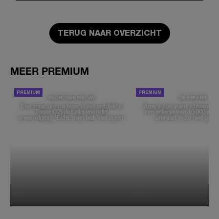
TERUG NAAR OVERZICHT
MEER PREMIUM
BEDROGEN VROUW
DE ERFENIS
Een paar uur na haar dood ontdekte
Amy’s zus voert al twintig ja
Thom (32) dat zijn vriendin
om erfenis van 10.000 euro
vreemdging: 'Echt, mijn bek viel open'
uitvaart is ze niet gew