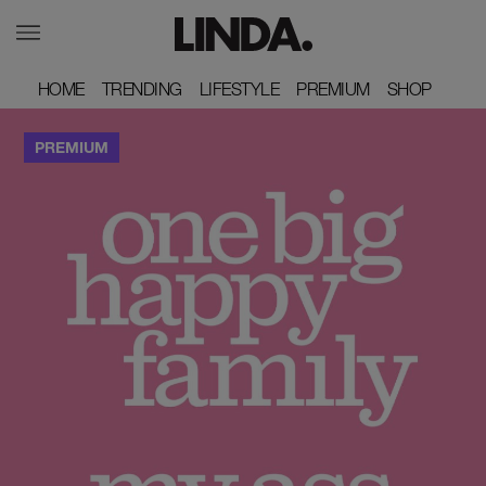
HOME
HOME
TRENDING
TRENDING
LIFESTYLE
LIFESTYLE
PREMIUM
PREMIUM
SHOP
SHOP