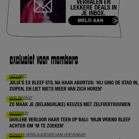
VERHALEN EN
LEKKERE DEALS IN
JE INBOX.
MELD AAN
exclusief voor members
GEDUMPT
JULIA’S EX BLEEF STIL NA HAAR ABORTUS: ‘HIJ GING DE STAD IN,
ZUIPEN, EN LIET NIETS MEER VAN ZICH HOREN’
WAT DE FAQ?
ZO MAAK JE (BELANGRIJKE) KEUZES MET ZELFVERTROUWEN
INTERVIEW
DARLENE VERLOOR HAAR TEEN OP BALI: 'MIJN VRIEND BLEEF
ACHTER OM 'M TE ZOEKEN'
ROYALTY VERSLAGGEVER SAM HOEVENAAR