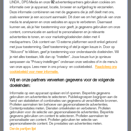
LINDA., DPG Media en onze
92
advertentiepartners gebruiken cookies om
Het nieuwe seizoen van
Robbert Rodenburgs
Open Kaart
is
informatie over je apparaat, locatie, browser en surfgedrag te verzamelen.
weer van start gegaan en deze week is
Love Island
-
Deze informatie combineren we met de gegevens die je zelf deelt met ons,
presentator Viktor Verhulst te gast. De Belg veroorzaakte in
zoals wanneer je een account aanmaakt. Dit doen we om het gebruik van onze
media te analyseren en onze websites en apps te verbeteren. Daarnaast
2019 een ernstig auto-ongeluk, waar hij op wonderbaarlijke
kunnen we, als je hier toestemming voor geeft, je gegevens gebruiken om onze
wijze zonder ook maar een schram van wegliep. Nu doet hij uit
content, communicatie en aanbod te personaliseren en je relevante
advertenties te tonen, en voor marketingdoeleinden delen met 4
de doeken wat er echt is gebeurd.
mediapartners. Ook content van 13 externe platformen wordt enkel getoond
met jouw toestemming. Geef toestemming of stel je eigen keuze in. Door op
“Ik zat achter het stuur. Was bijna thuis, maar heel moe. En ik
"Akkoord" te klikken, geef je toestemming voor onderstaande doeleinden. Wil
je niet alles toestaan, klik dan op “Instellen”. Jouw keuze kun je opnieuw
was de hele tijd in slaap aan het vallen. Heel raar, maar als je
aanpassen via “Privacy-instellingen” onderaan onze websites of in de menu’s
in de auto in slaap valt, laat je het op een gegeven moment
van onze apps. Lees meer in ons privacy- en cookiebeleid.
Raadpleeg ons
cookiebeleid voor meer informatie.
ook los. Dan denk je: ik ga toch even lekker mijn ogen toe
doen. Dat is natuurlijk levensgevaarlijk als je 120 kilometer per
Wij en onze partners verwerken gegevens voor de volgende
doeleinden:
uur aan het rijden bent op de snelweg”, vertelt Viktor.
Informatie op een apparaat opslaan en/of openen. Beperkte gegevens
gebruiken om advertenties te selecteren. Publieksgroepen begrijpen aan de
Als de presentator wakker schrikt, is het te laat. Voor hem
hand van statistieken of combinaties van gegevens uit verschillende bronnen.
Profielen aanmaken ten behoeve van gepersonaliseerde advertenties.
heeft zich namelijk een file gevormd. “Ik gaf een wilde ruk aan
Contentprestaties meten. Diensten ontwikkelen en verbeteren. Profielen
gebruiken voor de selectie van gepersonaliseerde advertenties. Beperkte
mijn stuur, met mijn rechtervoorkant reed ik een vrachtwagen
gegevens gebruiken om content te selecteren. Profielen aanmaken ter
personalisatie van content. Profielen gebruiken ter selectie van
aan. Ik ging vier keer over de kop en eindigde
gepersonaliseerde content. De prestaties van advertenties meten.
ondersteboven.”
Derde partijen lijst