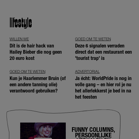
lifestyle
WILLEN WE
GOED OM TE WETEN
Dít is de hair hack van
Deze 6 signalen verraden
Hailey Bieber die nog geen
direct dat een restaurant een
20 euro kost
'tourist trap' is
GOED OM TE WETEN
ADVERTORIAL
Kun je Haarlemmer Bruin (of
Ja écht: WorldPride is nog in
een andere tanning olie)
volle gang – en hier rol je nu
verantwoord gebruiken?
het allerlekkerst je bed in na
het feesten
FUNNY COLUMNS,
PERSOONLIJKE