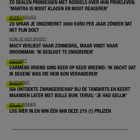
ZO DEALEN PRINSESSEN MET RODDELS OVER HUN PRIVÉLEVEN:
'MANTRA IS NOOIT KLAGEN EN NOOIT REAGEREN'
MONEY ISSUES
ZO SPAAR JE ONGEMERKT 3000 EURO PER JAAR ZÓNDER DAT
HET PIJN DOET
KOM JE HIER VAKER?
MACY VERLIEST HAAR ZONNEBRIL, MAAR VINDT HAAR
DROOMMAN: 'IK BESLOOT TE EMIGREREN'
GEDUMPT
CARMENS VRIEND GING KEER OP KEER VREEMD: 'IK DACHT DAT
IK DEGENE WAS DIE HEM KON VERANDEREN'
BIJZONDER
ISA ONTDEKTE ZWANGERSCHAP BIJ DE TANDARTS EN KEERT
MAANDEN LATER MET BOLLE BUIK TERUG: 'JE HAD GELIJK'
WIL JE WINNEN
LOG HIER IN EN WIN ÉÉN VAN DEZE 275 (!) PRIJZEN