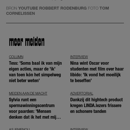
BRON
YOUTUBE ROBBERT RODENBURG
FOTO
TOM
CORNELISSEN
meer meiden
COLUMN
INTERVIEW
Tess: 'Soms baal ik van mijn
Nina wint Oscar voor
eigen acties, maar de 'ik'
studenten met film over haar
van toen kón het simpelweg
libido: 'Ik vond het moeilijk
niet beter weten'
te beseffen'
MEIDEN AAN DE MACHT
ADVERTORIAL
Sylvia runt een
Dankzij dit hightech product
spermawinningscentrum
kregen LINDA.lezers frissere
voor paarden: 'Mensen
en schonere tanden
denken dat ik het met mijn
blote handen doe'
ASJEMENOU
INTERVIEW