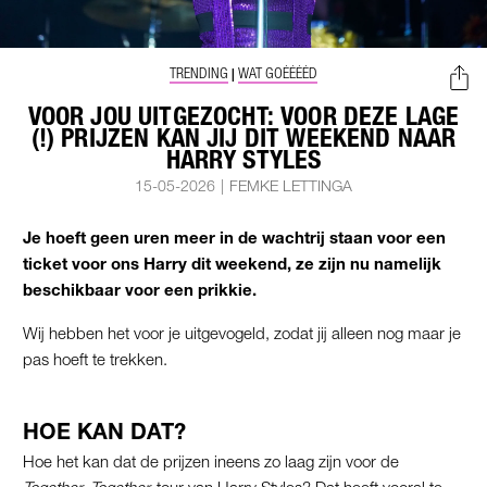
TRENDING
WAT GOÉÉÉÉD
|
VOOR JOU UITGEZOCHT: VOOR DEZE LAGE
(!) PRIJZEN KAN JIJ DIT WEEKEND NAAR
HARRY STYLES
15-05-2026
|
FEMKE LETTINGA
Je hoeft geen uren meer in de wachtrij staan voor een
ticket voor ons Harry dit weekend, ze zijn nu namelijk
beschikbaar voor een prikkie.
Wij hebben het voor je uitgevogeld, zodat jij alleen nog maar je
pas hoeft te trekken.
HOE KAN DAT?
Hoe het kan dat de prijzen ineens zo laag zijn voor de
Together, Together
-tour van
Harry Styles
? Dat heeft vooral te