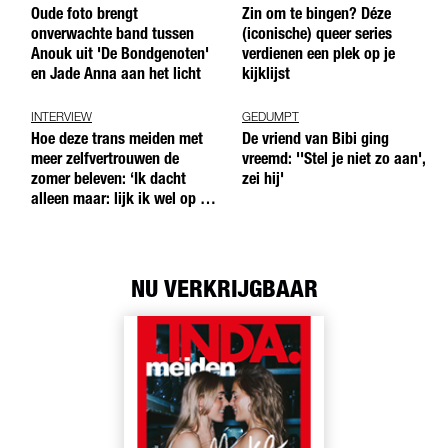
Oude foto brengt
Zin om te bingen? Déze
onverwachte band tussen
(iconische) queer series
Anouk uit 'De Bondgenoten'
verdienen een plek op je
en Jade Anna aan het licht
kijklijst
INTERVIEW
GEDUMPT
Hoe deze trans meiden met
De vriend van Bibi ging
meer zelfvertrouwen de
vreemd: ''Stel je niet zo aan',
zomer beleven: ‘Ik dacht
zei hij'
alleen maar: lijk ik wel op de
andere meiden?’
NU VERKRIJGBAAR