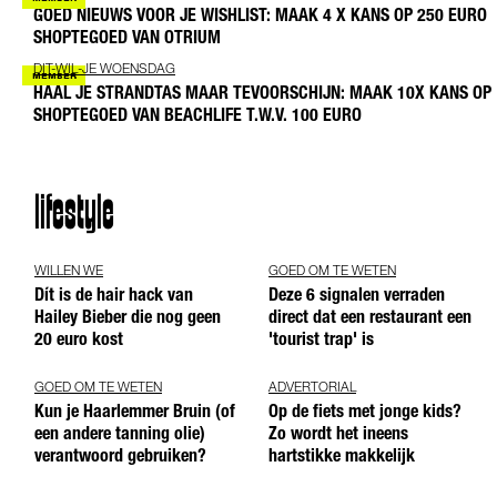
GOED NIEUWS VOOR JE WISHLIST: MAAK 4 X KANS OP 250 EURO
SHOPTEGOED VAN OTRIUM
DIT-WIL-JE WOENSDAG
HAAL JE STRANDTAS MAAR TEVOORSCHIJN: MAAK 10X KANS OP
SHOPTEGOED VAN BEACHLIFE T.W.V. 100 EURO
lifestyle
WILLEN WE
GOED OM TE WETEN
Dít is de hair hack van
Deze 6 signalen verraden
Hailey Bieber die nog geen
direct dat een restaurant een
20 euro kost
'tourist trap' is
GOED OM TE WETEN
ADVERTORIAL
Kun je Haarlemmer Bruin (of
Op de fiets met jonge kids?
een andere tanning olie)
Zo wordt het ineens
verantwoord gebruiken?
hartstikke makkelijk