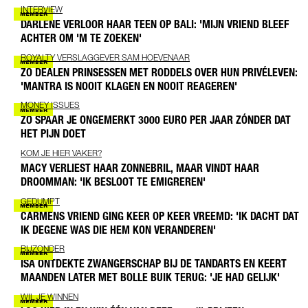
INTERVIEW
DARLENE VERLOOR HAAR TEEN OP BALI: 'MIJN VRIEND BLEEF
ACHTER OM 'M TE ZOEKEN'
ROYALTY VERSLAGGEVER SAM HOEVENAAR
ZO DEALEN PRINSESSEN MET RODDELS OVER HUN PRIVÉLEVEN:
'MANTRA IS NOOIT KLAGEN EN NOOIT REAGEREN'
MONEY ISSUES
ZO SPAAR JE ONGEMERKT 3000 EURO PER JAAR ZÓNDER DAT
HET PIJN DOET
KOM JE HIER VAKER?
MACY VERLIEST HAAR ZONNEBRIL, MAAR VINDT HAAR
DROOMMAN: 'IK BESLOOT TE EMIGREREN'
GEDUMPT
CARMENS VRIEND GING KEER OP KEER VREEMD: 'IK DACHT DAT
IK DEGENE WAS DIE HEM KON VERANDEREN'
BIJZONDER
ISA ONTDEKTE ZWANGERSCHAP BIJ DE TANDARTS EN KEERT
MAANDEN LATER MET BOLLE BUIK TERUG: 'JE HAD GELIJK'
WIL JE WINNEN