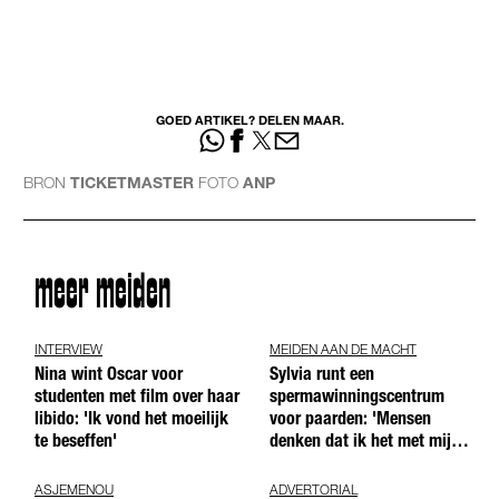
GOED ARTIKEL? DELEN MAAR.
BRON
TICKETMASTER
FOTO
ANP
meer meiden
INTERVIEW
MEIDEN AAN DE MACHT
Nina wint Oscar voor
Sylvia runt een
studenten met film over haar
spermawinningscentrum
libido: 'Ik vond het moeilijk
voor paarden: 'Mensen
te beseffen'
denken dat ik het met mijn
blote handen doe'
ASJEMENOU
ADVERTORIAL