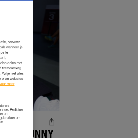
catie, browser
oals wanneer je
pps te
tent,
inden delen met
ef toestemming
Wil je niet alles
an onze websites
voor meer
cteren.
onnen. Profielen
en en
s gebruiken om
van
N BAD BUNNY