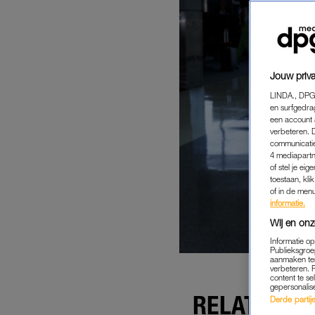
Jouw priva
LINDA., DPG
en surfgedra
een account 
verbeteren. 
communicatie
4 mediapartn
of stel je ei
toestaan, kli
of in de men
informatie.
Wij en onz
Informatie o
Publieksgroe
aanmaken ten
verbeteren. 
content te se
gepersonalis
RELATIE BE
Derde partijen