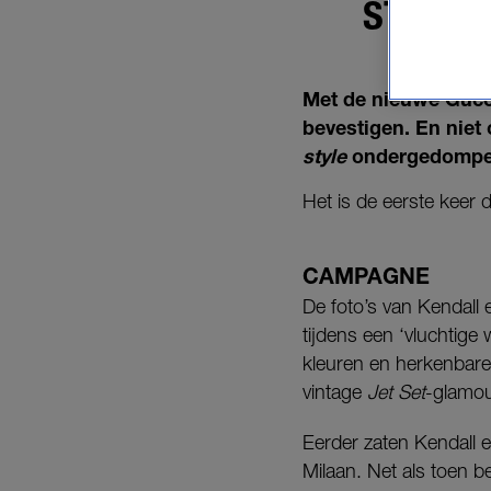
STELEN
Met de nieuwe Gucci
bevestigen. En niet 
style
ondergedompe
Het is de eerste keer d
CAMPAGNE
De foto’s van Kendall 
tijdens een ‘vluchtige
kleuren en herkenbare 
vintage
Jet Set
-glamou
Eerder zaten Kendall e
Milaan. Net als toen b