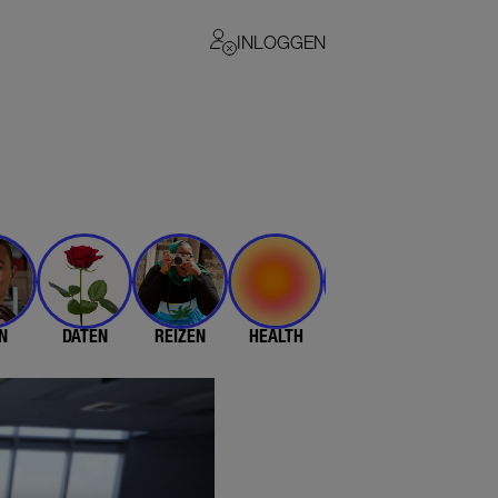
INLOGGEN
N
DATEN
REIZEN
HEALTH
$$$
💄 & 👗