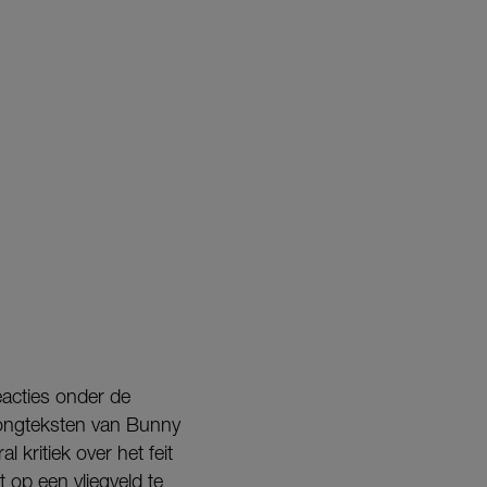
eacties onder de
songteksten van Bunny
 kritiek over het feit
 op een vliegveld te