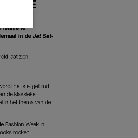
AMPAGNE
relatie te
elemaal in de
Jet Set-
ld laat zien.
ordt het stel gefilmd
van de klassieke
el in het thema van de
 de Fashion Week in
looks rocken.