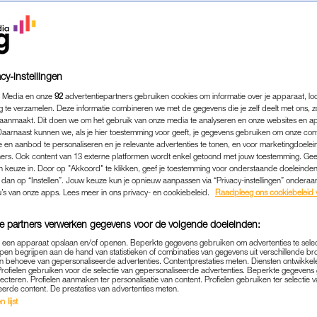
cy-instellingen
 Media en onze
92
advertentiepartners gebruiken cookies om informatie over je apparaat, lo
g te verzamelen. Deze informatie combineren we met de gegevens die je zelf deelt met ons, z
aanmaakt. Dit doen we om het gebruik van onze media te analyseren en onze websites en a
Daarnaast kunnen we, als je hier toestemming voor geeft, je gegevens gebruiken om onze con
 en aanbod te personaliseren en je relevante advertenties te tonen, en voor marketingdoele
ers. Ook content van 13 externe platformen wordt enkel getoond met jouw toestemming. Ge
gen keuze in. Door op "Akkoord" te klikken, geef je toestemming voor onderstaande doeleinden. 
k dan op “Instellen”. Jouw keuze kun je opnieuw aanpassen via “Privacy-instellingen” ondera
u’s van onze apps. Lees meer in ons privacy- en cookiebeleid.
Raadpleeg ons cookiebeleid 
e partners verwerken gegevens voor de volgende doeleinden:
p een apparaat opslaan en/of openen. Beperkte gegevens gebruiken om advertenties te sele
pen begrijpen aan de hand van statistieken of combinaties van gegevens uit verschillende br
 behoeve van gepersonaliseerde advertenties. Contentprestaties meten. Diensten ontwikkel
Profielen gebruiken voor de selectie van gepersonaliseerde advertenties. Beperkte gegeven
TRENDING
KEEPING UP
|
lecteren. Profielen aanmaken ter personalisatie van content. Profielen gebruiken ter selectie 
eerde content. De prestaties van advertenties meten.
VESTIGD? KENDALL JENNER E
 lijst