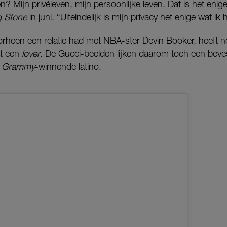
 Mijn privéleven, mijn persoonlijke leven. Dat is het enige
g Stone
in juni. “Uiteindelijk is mijn privacy het enige wat ik 
orheen een relatie had met NBA-ster Devin Booker, heeft n
t een
lover
. De Gucci-beelden lijken daarom toch een beves
e
Grammy
-winnende latino.