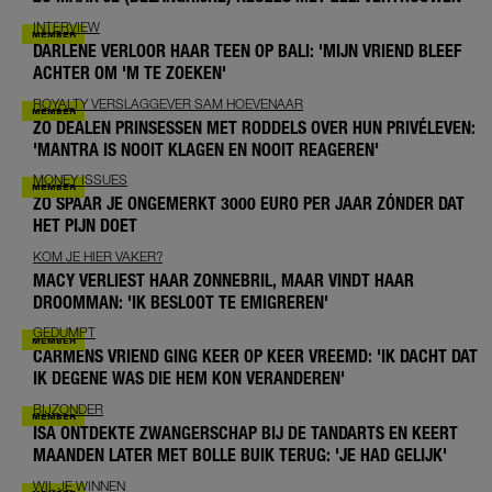
INTERVIEW
DARLENE VERLOOR HAAR TEEN OP BALI: 'MIJN VRIEND BLEEF
ACHTER OM 'M TE ZOEKEN'
ROYALTY VERSLAGGEVER SAM HOEVENAAR
ZO DEALEN PRINSESSEN MET RODDELS OVER HUN PRIVÉLEVEN:
'MANTRA IS NOOIT KLAGEN EN NOOIT REAGEREN'
MONEY ISSUES
ZO SPAAR JE ONGEMERKT 3000 EURO PER JAAR ZÓNDER DAT
HET PIJN DOET
KOM JE HIER VAKER?
MACY VERLIEST HAAR ZONNEBRIL, MAAR VINDT HAAR
DROOMMAN: 'IK BESLOOT TE EMIGREREN'
GEDUMPT
CARMENS VRIEND GING KEER OP KEER VREEMD: 'IK DACHT DAT
IK DEGENE WAS DIE HEM KON VERANDEREN'
BIJZONDER
ISA ONTDEKTE ZWANGERSCHAP BIJ DE TANDARTS EN KEERT
MAANDEN LATER MET BOLLE BUIK TERUG: 'JE HAD GELIJK'
WIL JE WINNEN