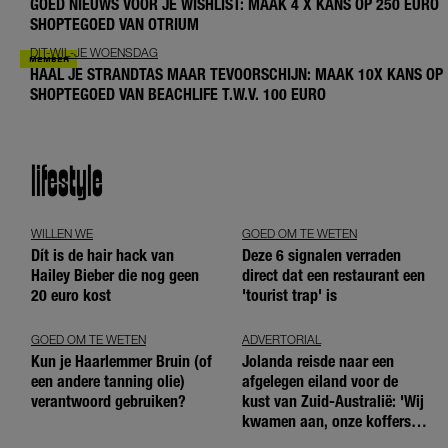
GOED NIEUWS VOOR JE WISHLIST: MAAK 4 X KANS OP 250 EURO
SHOPTEGOED VAN OTRIUM
DIT-WIL-JE WOENSDAG
HAAL JE STRANDTAS MAAR TEVOORSCHIJN: MAAK 10X KANS OP
SHOPTEGOED VAN BEACHLIFE T.W.V. 100 EURO
lifestyle
WILLEN WE
GOED OM TE WETEN
Dít is de hair hack van
Deze 6 signalen verraden
Hailey Bieber die nog geen
direct dat een restaurant een
20 euro kost
'tourist trap' is
GOED OM TE WETEN
ADVERTORIAL
Kun je Haarlemmer Bruin (of
Jolanda reisde naar een
een andere tanning olie)
afgelegen eiland voor de
verantwoord gebruiken?
kust van Zuid-Australië: 'Wij
kwamen aan, onze koffers
niet'