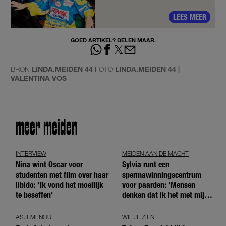
LEES MEER
GOED ARTIKEL? DELEN MAAR.
BRON
LINDA.MEIDEN 44
FOTO
LINDA.MEIDEN 44 |
VALENTINA VOS
meer meiden
INTERVIEW
MEIDEN AAN DE MACHT
Nina wint Oscar voor
Sylvia runt een
studenten met film over haar
spermawinningscentrum
libido: 'Ik vond het moeilijk
voor paarden: 'Mensen
te beseffen'
denken dat ik het met mijn
blote handen doe'
ASJEMENOU
WIL JE ZIEN