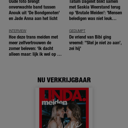
Oude foto brengt
Tatum Dagelet blikt samen
onverwachte band tussen
met Saskia Weerstand terug
Anouk uit 'De Bondgenoten'
op 'Brutale Meiden': 'Mensen
en Jade Anna aan het licht
beledigen was niet leuk
meer'
INTERVIEW
GEDUMPT
Hoe deze trans meiden met
De vriend van Bibi ging
meer zelfvertrouwen de
vreemd: ''Stel je niet zo aan',
zomer beleven: ‘Ik dacht
zei hij'
alleen maar: lijk ik wel op de
andere meiden?’
NU VERKRIJGBAAR