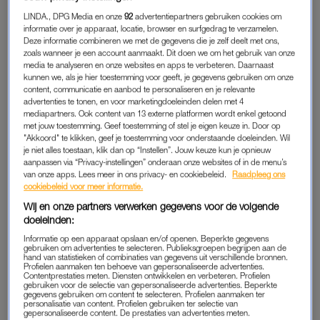
Bram vraagt aan Eloise of het voor haar voelt alsof
all eyes on
LINDA., DPG Media en onze
92
advertentiepartners gebruiken cookies om
her
zijn. “Ik wil er geen big deal van maken”, reageert de
informatie over je apparaat, locatie, browser en surfgedrag te verzamelen.
influencer. “Maar ja, ik heb wel het idee dat er veel ogen op
Deze informatie combineren we met de gegevens die je zelf deelt met ons,
zoals wanneer je een account aanmaakt. Dit doen we om het gebruik van onze
me zijn gericht. Er wordt irritant veel opgepikt van wat ik doe
media te analyseren en onze websites en apps te verbeteren. Daarnaast
en mensen vinden er ook van alles van. Zo vroeg een journalist
kunnen we, als je hier toestemming voor geeft, je gegevens gebruiken om onze
content, communicatie en aanbod te personaliseren en je relevante
zich af of een foto van mij in
badpak
wel paste bij iemand van
advertenties te tonen, en voor marketingdoeleinden delen met 4
het Koninklijk Huis. Op zo’n moment denk ik: boeiuh.”
mediapartners. Ook content van 13 externe platformen wordt enkel getoond
met jouw toestemming. Geef toestemming of stel je eigen keuze in. Door op
"Akkoord" te klikken, geef je toestemming voor onderstaande doeleinden. Wil
“Hoe ervaar jij het dat er veel ogen op je gericht zijn?”, vraagt
je niet alles toestaan, klik dan op “Instellen”. Jouw keuze kun je opnieuw
Eloise aan de radio-dj. “Ik vind het leuk als iemand naar me
aanpassen via “Privacy-instellingen” onderaan onze websites of in de menu’s
toekomt om even te kletsen, maar het hangt ook af van mijn
van onze apps. Lees meer in ons privacy- en cookiebeleid.
Raadpleeg ons
cookiebeleid voor meer informatie.
mood
. Soms wil ik verdampen in anonimiteit. Dat lukt niet
Wij en onze partners verwerken gegevens voor de volgende
altijd, maar je kunt er wel omheen werken. Als ik me niet top
doeleinden:
voel, vermijd ik drukke plekken.”
Informatie op een apparaat opslaan en/of openen. Beperkte gegevens
gebruiken om advertenties te selecteren. Publieksgroepen begrijpen aan de
hand van statistieken of combinaties van gegevens uit verschillende bronnen.
Profielen aanmaken ten behoeve van gepersonaliseerde advertenties.
SPOTLIGHT
Contentprestaties meten. Diensten ontwikkelen en verbeteren. Profielen
gebruiken voor de selectie van gepersonaliseerde advertenties. Beperkte
Eloise herkent wat Bram zegt. “Filmen in de sportschool
gegevens gebruiken om content te selecteren. Profielen aanmaken ter
personalisatie van content. Profielen gebruiken ter selectie van
bespeur ik al vanuit mijn ooghoek. Als ik het merk tijdens het
gepersonaliseerde content. De prestaties van advertenties meten.