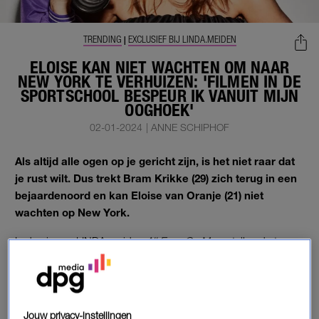
TRENDING
EXCLUSIEF BIJ LINDA.MEIDEN
|
ELOISE KAN NIET WACHTEN OM NAAR
NEW YORK TE VERHUIZEN: 'FILMEN IN DE
SPORTSCHOOL BESPEUR IK VANUIT MIJN
OOGHOEK'
02-01-2024
|
ANNE SCHIPHOF
Als altijd alle ogen op je gericht zijn, is het niet raar dat
je rust wilt. Dus trekt Bram Krikke (29) zich terug in een
bejaardenoord en kan Eloise van Oranje (21) niet
wachten op New York.
In de nieuwe LINDA.meiden
All Eyes On Me
vertellen de twee
over hun leven in de spotlight.
NEW YORK
Jouw privacy-instellingen