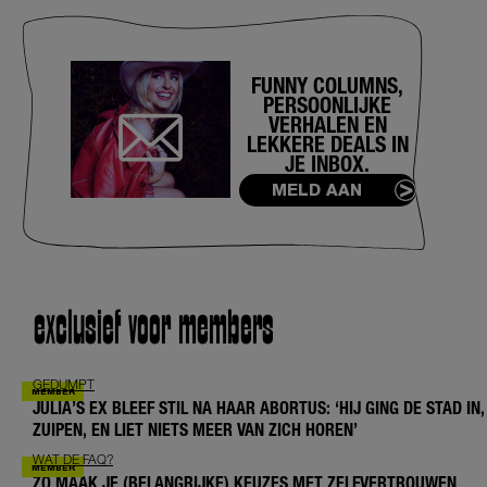
FUNNY COLUMNS,
PERSOONLIJKE
VERHALEN EN
LEKKERE DEALS IN
JE INBOX.
MELD AAN
exclusief voor members
GEDUMPT
JULIA’S EX BLEEF STIL NA HAAR ABORTUS: ‘HIJ GING DE STAD IN,
ZUIPEN, EN LIET NIETS MEER VAN ZICH HOREN’
WAT DE FAQ?
ZO MAAK JE (BELANGRIJKE) KEUZES MET ZELFVERTROUWEN