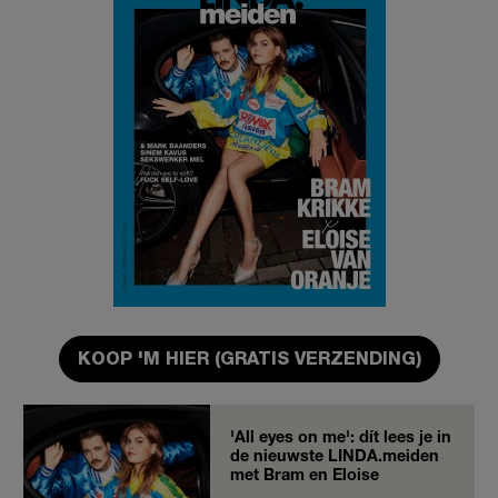
KOOP 'M HIER (GRATIS VERZENDING)
'All eyes on me': dít lees je in
de nieuwste LINDA.meiden
met Bram en Eloise