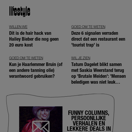
lifestyle
WILLEN WE
GOED OM TE WETEN
Dít is de hair hack van
Deze 6 signalen verraden
Hailey Bieber die nog geen
direct dat een restaurant een
20 euro kost
'tourist trap' is
GOED OM TE WETEN
WIL JE ZIEN
Kun je Haarlemmer Bruin (of
Tatum Dagelet blikt samen
een andere tanning olie)
met Saskia Weerstand terug
verantwoord gebruiken?
op 'Brutale Meiden': 'Mensen
beledigen was niet leuk
meer'
FUNNY COLUMNS,
PERSOONLIJKE
VERHALEN EN
LEKKERE DEALS IN