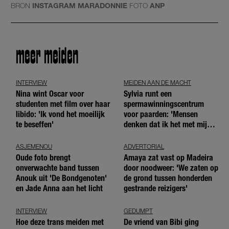
BRON
INSTAGRAM MARADONNIE
FOTO
ANP
meer meiden
INTERVIEW
MEIDEN AAN DE MACHT
Nina wint Oscar voor
Sylvia runt een
studenten met film over haar
spermawinningscentrum
libido: 'Ik vond het moeilijk
voor paarden: 'Mensen
te beseffen'
denken dat ik het met mijn
blote handen doe'
ASJEMENOU
ADVERTORIAL
Oude foto brengt
Amaya zat vast op Madeira
onverwachte band tussen
door noodweer: 'We zaten op
Anouk uit 'De Bondgenoten'
de grond tussen honderden
en Jade Anna aan het licht
gestrande reizigers'
INTERVIEW
GEDUMPT
Hoe deze trans meiden met
De vriend van Bibi ging