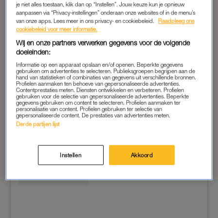
je niet alles toestaan, klik dan op “Instellen”. Jouw keuze kun je opnieuw
aanpassen via “Privacy-instellingen” onderaan onze websites of in de menu’s
van onze apps. Lees meer in ons privacy- en cookiebeleid.
Raadpleeg ons
cookiebeleid voor meer informatie.
Wij en onze partners verwerken gegevens voor de volgende
doeleinden:
Informatie op een apparaat opslaan en/of openen. Beperkte gegevens
gebruiken om advertenties te selecteren. Publieksgroepen begrijpen aan de
hand van statistieken of combinaties van gegevens uit verschillende bronnen.
Profielen aanmaken ten behoeve van gepersonaliseerde advertenties.
Contentprestaties meten. Diensten ontwikkelen en verbeteren. Profielen
Dit bericht op Instagram bekijken
gebruiken voor de selectie van gepersonaliseerde advertenties. Beperkte
gegevens gebruiken om content te selecteren. Profielen aanmaken ter
personalisatie van content. Profielen gebruiken ter selectie van
gepersonaliseerde content. De prestaties van advertenties meten.
Derde partijen lijst
Instellen
Akkoord