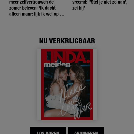
meer zelfvertrouwen de
vreemd: ''Stel je niet zo aan',
zomer beleven: ‘Ik dacht
zei hij'
alleen maar: lijk ik wel op de
andere meiden?’
NU VERKRIJGBAAR
LOS KOPEN
ABONNEREN