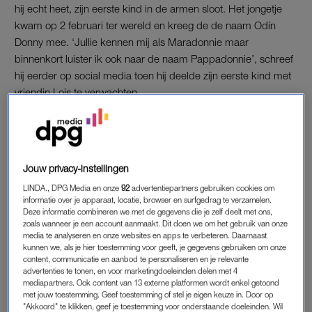
hij echt heet, zijn eerste kind in de armen sloot. Het jongetje
kwam op 2 februari ter wereld en kreeg de de naam Odín
Donny mee. ‘Jullie kennen mij als Maradonnie maar
binnenkort luister ik ook naar de naam Pappadonnie’, schreef
hij eerder op social media toen hij deelde zijn eerste kind met
vriendin Lois te verwachten.
Het jongetje is inmiddels twee jaar oud en al meermaals op
social media gedeeld. Bij de meeste foto’s schrijft de rapper
dat Odín zijn ‘gappie’ is.
Jouw privacy-instellingen
Tekst loopt door onder de post.
LINDA., DPG Media en onze
92
advertentiepartners gebruiken cookies om
informatie over je apparaat, locatie, browser en surfgedrag te verzamelen.
Deze informatie combineren we met de gegevens die je zelf deelt met ons,
zoals wanneer je een account aanmaakt. Dit doen we om het gebruik van onze
media te analyseren en onze websites en apps te verbeteren. Daarnaast
kunnen we, als je hier toestemming voor geeft, je gegevens gebruiken om onze
content, communicatie en aanbod te personaliseren en je relevante
advertenties te tonen, en voor marketingdoeleinden delen met 4
mediapartners. Ook content van 13 externe platformen wordt enkel getoond
met jouw toestemming. Geef toestemming of stel je eigen keuze in. Door op
"Akkoord" te klikken, geef je toestemming voor onderstaande doeleinden. Wil