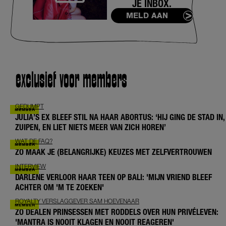
JE INBOX.
MELD AAN
exclusief voor members
GEDUMPT
JULIA’S EX BLEEF STIL NA HAAR ABORTUS: ‘HIJ GING DE STAD IN,
ZUIPEN, EN LIET NIETS MEER VAN ZICH HOREN’
WAT DE FAQ?
ZO MAAK JE (BELANGRIJKE) KEUZES MET ZELFVERTROUWEN
INTERVIEW
DARLENE VERLOOR HAAR TEEN OP BALI: 'MIJN VRIEND BLEEF
ACHTER OM 'M TE ZOEKEN'
ROYALTY VERSLAGGEVER SAM HOEVENAAR
ZO DEALEN PRINSESSEN MET RODDELS OVER HUN PRIVÉLEVEN:
'MANTRA IS NOOIT KLAGEN EN NOOIT REAGEREN'