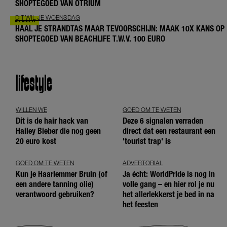
SHOPTEGOED VAN OTRIUM
DIT-WIL-JE WOENSDAG
HAAL JE STRANDTAS MAAR TEVOORSCHIJN: MAAK 10X KANS OP
SHOPTEGOED VAN BEACHLIFE T.W.V. 100 EURO
lifestyle
WILLEN WE
GOED OM TE WETEN
Dít is de hair hack van
Deze 6 signalen verraden
Hailey Bieber die nog geen
direct dat een restaurant een
20 euro kost
'tourist trap' is
GOED OM TE WETEN
ADVERTORIAL
Kun je Haarlemmer Bruin (of
Ja écht: WorldPride is nog in
een andere tanning olie)
volle gang – en hier rol je nu
verantwoord gebruiken?
het allerlekkerst je bed in na
het feesten