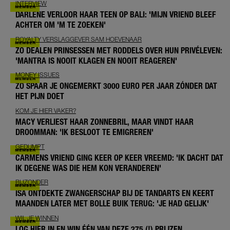
INTERVIEW
DARLENE VERLOOR HAAR TEEN OP BALI: 'MIJN VRIEND BLEEF
ACHTER OM 'M TE ZOEKEN'
ROYALTY VERSLAGGEVER SAM HOEVENAAR
ZO DEALEN PRINSESSEN MET RODDELS OVER HUN PRIVÉLEVEN:
'MANTRA IS NOOIT KLAGEN EN NOOIT REAGEREN'
MONEY ISSUES
ZO SPAAR JE ONGEMERKT 3000 EURO PER JAAR ZÓNDER DAT
HET PIJN DOET
KOM JE HIER VAKER?
MACY VERLIEST HAAR ZONNEBRIL, MAAR VINDT HAAR
DROOMMAN: 'IK BESLOOT TE EMIGREREN'
GEDUMPT
CARMENS VRIEND GING KEER OP KEER VREEMD: 'IK DACHT DAT
IK DEGENE WAS DIE HEM KON VERANDEREN'
BIJZONDER
ISA ONTDEKTE ZWANGERSCHAP BIJ DE TANDARTS EN KEERT
MAANDEN LATER MET BOLLE BUIK TERUG: 'JE HAD GELIJK'
WIL JE WINNEN
LOG HIER IN EN WIN ÉÉN VAN DEZE 275 (!) PRIJZEN