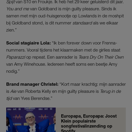
Spijt
van S10 en Froukje. Ik heb het 29 keer geluisterd dit jaar.
You and me
van Goldband is mijn guilty pleasure.
Sinds ik
samen met mijn oud-huisgenootje op Lowlands in de moshpit
bij Goldband stond, is dit nummer
standaard
als we elkaar
zien.”
Social stagiaire Lola:
“Ik ben forever down voor Frenna-
nummers. Vooral tijdens het klaarmaken met de girlies staat
Paparazzi
op repeat. Een aanrader is
Tears Dry On Their Own
van Amy Winehouse. Iedereen heeft soms een beetje Amy
nodig.”
Brand manager Christel:
“Kort maar krachtig: mijn aanrader
is
Aie
van Roberta Kelly en mijn guilty pleasure is
Terug in de
tijd
van Yves Berendse.”
Europapa, Europapa: Joost
Klein populairste
songfestivalinzending op
Spotify