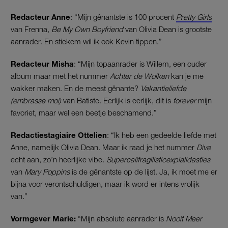
Redacteur Anne
: “Mijn gênantste is 100 procent
Pretty Girls
van Frenna,
Be My Own Boyfriend
van Olivia Dean is grootste
aanrader. En stiekem wil ik ook Kevin tippen.”
Redacteur Misha
: “Mijn topaanrader is Willem, een ouder
album maar met het nummer
Achter de Wolken
kan je me
wakker maken. En de meest gênante?
Vakantieliefde
(embrasse moi)
van Batiste. Eerlijk is eerlijk, dit is
forever
mijn
favoriet, maar wel een beetje beschamend.”
Redactiestagiaire Ottelien
: “Ik heb een gedeelde liefde met
Anne, namelijk Olivia Dean. Maar ik raad je het nummer
Dive
echt aan, zo’n heerlijke vibe.
Supercalifragilisticexpialidasties
van
Mary Poppins
is de gênantste op de lijst. Ja, ik moet me er
bijna voor verontschuldigen, maar ik word er intens vrolijk
van.”
Vormgever Marie:
“Mijn absolute aanrader is
Nooit Meer