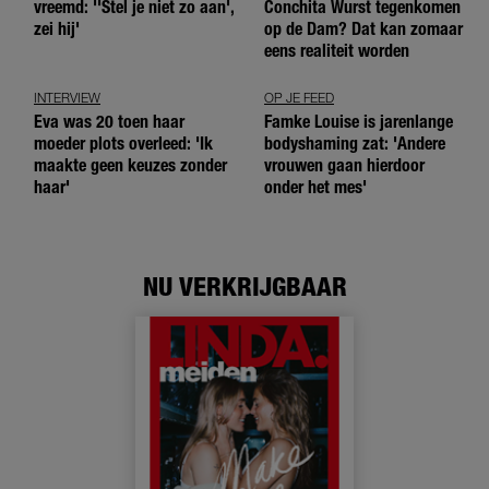
vreemd: ''Stel je niet zo aan',
Conchita Wurst tegenkomen
zei hij'
op de Dam? Dat kan zomaar
eens realiteit worden
INTERVIEW
OP JE FEED
Eva was 20 toen haar
Famke Louise is jarenlange
moeder plots overleed: 'Ik
bodyshaming zat: 'Andere
maakte geen keuzes zonder
vrouwen gaan hierdoor
haar'
onder het mes'
NU VERKRIJGBAAR