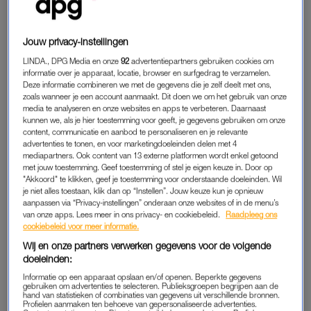
SCHAAMTEVOL OF SCHAAMTELOOS: DÍT
IS DE SPOTIFY WRAPPED VAN TEAM
LINDA.MEIDEN
Jouw privacy-instellingen
04-12-2024
|
OTTELIEN DEVILEE
LINDA., DPG Media en onze
92
advertentiepartners gebruiken cookies om
informatie over je apparaat, locatie, browser en surfgedrag te verzamelen.
Is jouw nummer één Drake of toch Sabrina Carpenter?
Deze informatie combineren we met de gegevens die je zelf deelt met ons,
De Spotify Wrapped staat vanaf vandaag weer live en dit
zoals wanneer je een account aanmaakt. Dit doen we om het gebruik van onze
media te analyseren en onze websites en apps te verbeteren. Daarnaast
zijn de toppers, guilty pleasures en onverwachte
kunnen we, als je hier toestemming voor geeft, je gegevens gebruiken om onze
nummer één hits van de redactie.
content, communicatie en aanbod te personaliseren en je relevante
advertenties te tonen, en voor marketingdoeleinden delen met 4
mediapartners. Ook content van 13 externe platformen wordt enkel getoond
met jouw toestemming. Geef toestemming of stel je eigen keuze in. Door op
En nee, je hoeft je niet te schamen als
Martin Morero
in je lijst
"Akkoord" te klikken, geef je toestemming voor onderstaande doeleinden. Wil
staat.
je niet alles toestaan, klik dan op “Instellen”. Jouw keuze kun je opnieuw
aanpassen via “Privacy-instellingen” onderaan onze websites of in de menu’s
van onze apps. Lees meer in ons privacy- en cookiebeleid.
Raadpleeg ons
cookiebeleid voor meer informatie.
SPOTIFY WRAPPED
Wij en onze partners verwerken gegevens voor de volgende
We zitten bijna aan het einde van 2024 en dat betekent
doeleinden:
terugblikken. Op (spijtige) one night stands, hardlopen in het
Informatie op een apparaat opslaan en/of openen. Beperkte gegevens
gebruiken om advertenties te selecteren. Publieksgroepen begrijpen aan de
park – want,
running girl era
– en zwoele zomeravonden op
hand van statistieken of combinaties van gegevens uit verschillende bronnen.
het dakterras. Wedden dat nummer 3 van de grootste hits van
Profielen aanmaken ten behoeve van gepersonaliseerde advertenties.