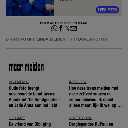
LEES MEER
GOED ARTIKEL? DELEN MAAR.
BRON
SPOTIFY, LINDA.MEIDEN
FOTO
DUPE PHOTOS
meer meiden
ASJEMENOU
INTERVIEW
Oude foto brengt
Hoe deze trans meiden met
onverwachte band tussen
meer zelfvertrouwen de
Anouk uit 'De Bondgenoten'
zomer beleven: ‘Ik dacht
en Jade Anna aan het licht
alleen maar: lijk ik wel op de
andere meiden?’
GEDUMPT
ADVERTORIAL
De vriend van Bibi ging
Draglegendes RuPaul en