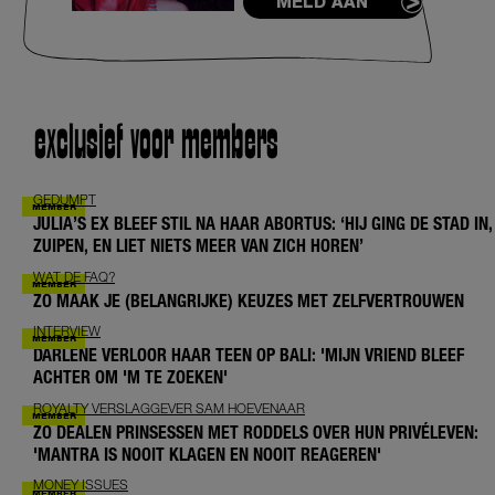
MELD AAN
exclusief voor members
GEDUMPT
JULIA’S EX BLEEF STIL NA HAAR ABORTUS: ‘HIJ GING DE STAD IN,
ZUIPEN, EN LIET NIETS MEER VAN ZICH HOREN’
WAT DE FAQ?
ZO MAAK JE (BELANGRIJKE) KEUZES MET ZELFVERTROUWEN
INTERVIEW
DARLENE VERLOOR HAAR TEEN OP BALI: 'MIJN VRIEND BLEEF
ACHTER OM 'M TE ZOEKEN'
ROYALTY VERSLAGGEVER SAM HOEVENAAR
ZO DEALEN PRINSESSEN MET RODDELS OVER HUN PRIVÉLEVEN:
'MANTRA IS NOOIT KLAGEN EN NOOIT REAGEREN'
MONEY ISSUES