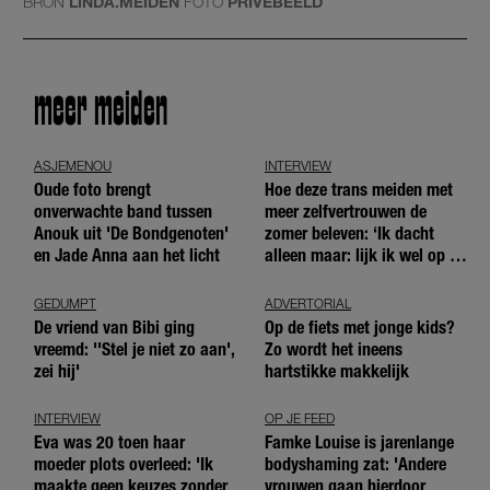
BRON
LINDA.MEIDEN
FOTO
PRIVÉBEELD
meer meiden
ASJEMENOU
INTERVIEW
Oude foto brengt
Hoe deze trans meiden met
onverwachte band tussen
meer zelfvertrouwen de
Anouk uit 'De Bondgenoten'
zomer beleven: ‘Ik dacht
en Jade Anna aan het licht
alleen maar: lijk ik wel op de
andere meiden?’
GEDUMPT
ADVERTORIAL
De vriend van Bibi ging
Op de fiets met jonge kids?
vreemd: ''Stel je niet zo aan',
Zo wordt het ineens
zei hij'
hartstikke makkelijk
INTERVIEW
OP JE FEED
Eva was 20 toen haar
Famke Louise is jarenlange
moeder plots overleed: 'Ik
bodyshaming zat: 'Andere
maakte geen keuzes zonder
vrouwen gaan hierdoor