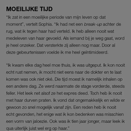
MOEILIJKE TIJD
“Ik zat in een moeilijke periode van mijn leven op dat
moment”, vertelt Sophia. “Ik had net een
break-up
achter de
rug, wat ik tegen haar had verteld. Ik heb alleen nooit wat
medeleven van haar gevoeld. Als iemand bij je weg gaat, word
je heel onzeker. Dat versterkte zij alleen nog maar. Door al
deze gebeurtenissen voelde ik me heel geïntimideerd.
“Ik kwam elke dag heel moe thuis, ik was uitgeput. Ik kon nooit
echt rust nemen, ik mocht niet eens naar de dokter en te laat
komen was ook niet oké. Die tijd moest ik namelijk inhalen op
een andere dag. Ze werd naarmate de stage vorderde, steeds
feller. Het leek net alsof ze het expres deed. Toch heb ik nooit
met haar durven praten. Ik vond dat ongemakkelijk en wilde er
gewoon zo snel mogelijk vanaf zijn. Een reden heb ik nooit
echt gevonden, het enige wat ik kon bedenken was misschien
een vorm van jaloezie. Ook was ik tien jaar jonger, maar leek ik
qua uiterlijk juist wel erg op haar.”