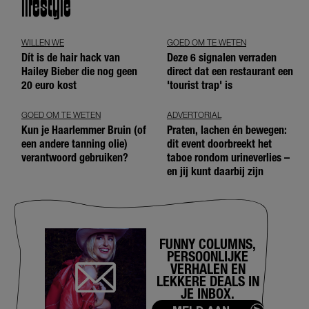
lifestyle
WILLEN WE
GOED OM TE WETEN
Dít is de hair hack van
Deze 6 signalen verraden
Hailey Bieber die nog geen
direct dat een restaurant een
20 euro kost
'tourist trap' is
GOED OM TE WETEN
ADVERTORIAL
Kun je Haarlemmer Bruin (of
Praten, lachen én bewegen:
een andere tanning olie)
dit event doorbreekt het
verantwoord gebruiken?
taboe rondom urineverlies –
en jij kunt daarbij zijn
FUNNY COLUMNS,
PERSOONLIJKE
VERHALEN EN
LEKKERE DEALS IN
JE INBOX.