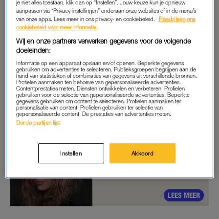
je niet alles toestaan, klik dan op “Instellen”. Jouw keuze kun je opnieuw
spellingsfouten. Wat ik snap, maar ik heb dyslexie, wat ik ook
aanpassen via “Privacy-instellingen” onderaan onze websites of in de menu’s
heel duidelijk bij mijn sollicitatie heb aangegeven.
van onze apps. Lees meer in ons privacy- en cookiebeleid.
Raadpleeg ons
cookiebeleid voor meer informatie.
“Toch werd ze enorm pissig als ze zag dat ik een spelfout
Wij en onze partners verwerken gegevens voor de volgende
doeleinden:
maakte, vooral omdat zij voor mijn opdrachten
verantwoordelijk was. Ze zei weleens: ‘Doe je dit soms
Informatie op een apparaat opslaan en/of openen. Beperkte gegevens
gebruiken om advertenties te selecteren. Publieksgroepen begrijpen aan de
expres?’. Ik gaf dan aan dat ik het het gewoon niet zag en het
hand van statistieken of combinaties van gegevens uit verschillende bronnen.
Profielen aanmaken ten behoeve van gepersonaliseerde advertenties.
echt niet mijn bedoeling was. Toch stuurde ze het gelijk naar
Contentprestaties meten. Diensten ontwikkelen en verbeteren. Profielen
gebruiken voor de selectie van gepersonaliseerde advertenties. Beperkte
me terug en zei dat ik maar moest kijken hoe ik dit ging
gegevens gebruiken om content te selecteren. Profielen aanmaken ter
personalisatie van content. Profielen gebruiken ter selectie van
oplossen. Dat is bijna onmogelijk om te vragen van iemand
gepersonaliseerde content. De prestaties van advertenties meten.
met dyslexie.”
Derde partijen lijst
Michelle (20) werd gepest op
Instellen
Akkoord
de middelbare school: 'De
directeur lachte me uit'
LEES MEER