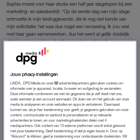
Sophia moest voor haar studie een half jaar stagelopen bij een
marketing- en salesbedrijf. “Op de eerste dag van mijn stage
ontmoette ik mijn leidinggevende, die ik nog niet kende van
mijn sollicitatie: het was dus nogal een verrassing. Ik zou veel
met haar gaan samenwerken, dus het werd al gelijk duidelijk
dat zij veel voor mij zou beslissen en beoordelen.”
“Op het eerste gezicht leek ze heel aardig, maar toen het echt
op werken aankwam zag ik bij haar al snel frustratie. Ik moest
veel opdrachten bij haar aanleveren. Wanneer ik dat deed,
Jouw privacy-instellingen
zag ik gelijk al dat ze teleurgesteld over mij was.”
LINDA., DPG Media en onze
92
advertentiepartners gebruiken cookies om
informatie over je apparaat, locatie, browser en surfgedrag te verzamelen.
Deze informatie combineren we met de gegevens die je zelf deelt met ons,
DYSLEXIE
zoals wanneer je een account aanmaakt. Dit doen we om het gebruik van onze
media te analyseren en onze websites en apps te verbeteren. Daarnaast
Sophia vond de manier van werken van haar leidinggevende
kunnen we, als je hier toestemming voor geeft, je gegevens gebruiken om onze
totaal niet fijn: “Ze keek vaak naar me – wanneer ik iets
content, communicatie en aanbod te personaliseren en je relevante
advertenties te tonen, en voor marketingdoeleinden delen met 4
aanleverde – met het gevoel van: nu al klaar mee? Of: is dit
mediapartners. Ook content van 13 externe platformen wordt enkel getoond
het? Daar kon ik nog mee omgaan, maar later begon het echt
met jouw toestemming. Geef toestemming of stel je eigen keuze in. Door op
vervelend te worden. Ze attendeerde me vaak op
"Akkoord" te klikken, geef je toestemming voor onderstaande doeleinden. Wil