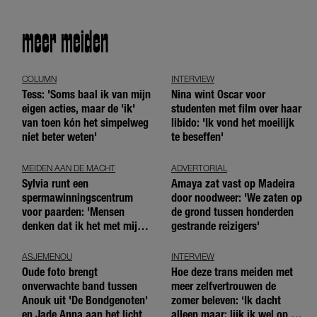
meer meiden
COLUMN
INTERVIEW
Tess: 'Soms baal ik van mijn
Nina wint Oscar voor
eigen acties, maar de 'ik'
studenten met film over haar
van toen kón het simpelweg
libido: 'Ik vond het moeilijk
niet beter weten'
te beseffen'
MEIDEN AAN DE MACHT
ADVERTORIAL
Sylvia runt een
Amaya zat vast op Madeira
spermawinningscentrum
door noodweer: 'We zaten op
voor paarden: 'Mensen
de grond tussen honderden
denken dat ik het met mijn
gestrande reizigers'
blote handen doe'
ASJEMENOU
INTERVIEW
Oude foto brengt
Hoe deze trans meiden met
onverwachte band tussen
meer zelfvertrouwen de
Anouk uit 'De Bondgenoten'
zomer beleven: ‘Ik dacht
en Jade Anna aan het licht
alleen maar: lijk ik wel op de