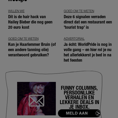
WILLEN WE
GOED OM TE WETEN
Dít is de hair hack van
Deze 6 signalen verraden
Hailey Bieber die nog geen
direct dat een restaurant een
20 euro kost
'tourist trap' is
GOED OM TE WETEN
ADVERTORIAL
Kun je Haarlemmer Bruin (of
Ja écht: WorldPride is nog in
een andere tanning olie)
volle gang – en hier rol je nu
verantwoord gebruiken?
het allerlekkerst je bed in na
het feesten
FUNNY COLUMNS,
PERSOONLIJKE
VERHALEN EN
LEKKERE DEALS IN
JE INBOX.
MELD AAN