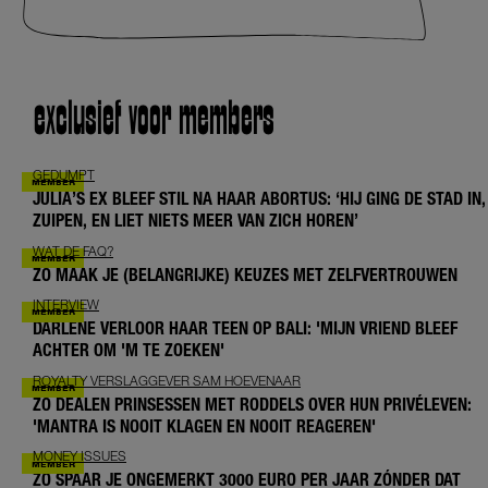
exclusief voor members
GEDUMPT
JULIA’S EX BLEEF STIL NA HAAR ABORTUS: ‘HIJ GING DE STAD IN,
ZUIPEN, EN LIET NIETS MEER VAN ZICH HOREN’
WAT DE FAQ?
ZO MAAK JE (BELANGRIJKE) KEUZES MET ZELFVERTROUWEN
INTERVIEW
DARLENE VERLOOR HAAR TEEN OP BALI: 'MIJN VRIEND BLEEF
ACHTER OM 'M TE ZOEKEN'
ROYALTY VERSLAGGEVER SAM HOEVENAAR
ZO DEALEN PRINSESSEN MET RODDELS OVER HUN PRIVÉLEVEN:
'MANTRA IS NOOIT KLAGEN EN NOOIT REAGEREN'
MONEY ISSUES
ZO SPAAR JE ONGEMERKT 3000 EURO PER JAAR ZÓNDER DAT