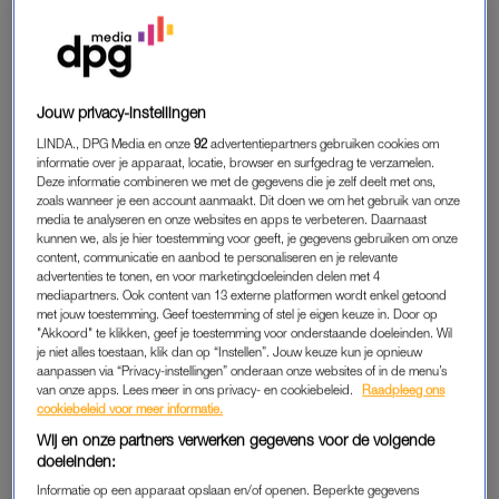
Wat er precies in je lichaam gebeurt met een kater? Scheffers
legt het uit: “Als je alcohol drinkt, is je lever bezig met het
afbreken van deze alcohol. Het is eigenlijk vergif voor je
lichaam”, vertelt ze. “Alcohol heeft voorrang op alles wat je
lichaam doet. Daardoor gaat je bloedsuikerspiegel naar
Jouw privacy-instellingen
beneden. Hoe snel dat gaat, verschilt per persoon en wat je
LINDA., DPG Media en onze
92
advertentiepartners gebruiken cookies om
drinkt, maar wat je wel merkt is dat je veel trek krijgt.”
informatie over je apparaat, locatie, browser en surfgedrag te verzamelen.
Deze informatie combineren we met de gegevens die je zelf deelt met ons,
zoals wanneer je een account aanmaakt. Dit doen we om het gebruik van onze
Door je lage bloedsuikerspiegel ben je sneller geneigd te eten.
media te analyseren en onze websites en apps te verbeteren. Daarnaast
“Je lichaam wil het namelijk weer omhoog zien.” Vet eten is
kunnen we, als je hier toestemming voor geeft, je gegevens gebruiken om onze
content, communicatie en aanbod te personaliseren en je relevante
volgens de voedingsdeskundige alleen niet de beste manier
advertenties te tonen, en voor marketingdoeleinden delen met 4
om van je kater af te komen. “Ik zou wel aanraden om in ieder
mediapartners. Ook content van 13 externe platformen wordt enkel getoond
met jouw toestemming. Geef toestemming of stel je eigen keuze in. Door op
geval iets te eten. Zeker als je net thuiskomt van een feestje. Er
"Akkoord" te klikken, geef je toestemming voor onderstaande doeleinden. Wil
wordt vaak gezegd dat je een ‘hypo’ hebt met een kater; een
je niet alles toestaan, klik dan op “Instellen”. Jouw keuze kun je opnieuw
aanpassen via “Privacy-instellingen” onderaan onze websites of in de menu’s
laag niveau van glucose. Dat is de reden dat we snel naar de
van onze apps. Lees meer in ons privacy- en cookiebeleid.
Raadpleeg ons
snackbar gaan, maar dat is een extreem geval.”
cookiebeleid voor meer informatie.
Wij en onze partners verwerken gegevens voor de volgende
doeleinden:
GEZOND
Informatie op een apparaat opslaan en/of openen. Beperkte gegevens