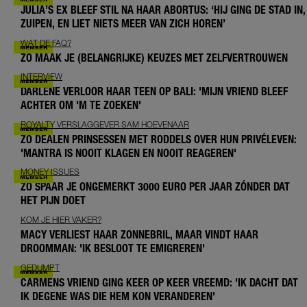
JULIA’S EX BLEEF STIL NA HAAR ABORTUS: ‘HIJ GING DE STAD IN,
ZUIPEN, EN LIET NIETS MEER VAN ZICH HOREN’
WAT DE FAQ?
ZO MAAK JE (BELANGRIJKE) KEUZES MET ZELFVERTROUWEN
INTERVIEW
DARLENE VERLOOR HAAR TEEN OP BALI: 'MIJN VRIEND BLEEF
ACHTER OM 'M TE ZOEKEN'
ROYALTY VERSLAGGEVER SAM HOEVENAAR
ZO DEALEN PRINSESSEN MET RODDELS OVER HUN PRIVÉLEVEN:
'MANTRA IS NOOIT KLAGEN EN NOOIT REAGEREN'
MONEY ISSUES
ZO SPAAR JE ONGEMERKT 3000 EURO PER JAAR ZÓNDER DAT
HET PIJN DOET
KOM JE HIER VAKER?
MACY VERLIEST HAAR ZONNEBRIL, MAAR VINDT HAAR
DROOMMAN: 'IK BESLOOT TE EMIGREREN'
GEDUMPT
CARMENS VRIEND GING KEER OP KEER VREEMD: 'IK DACHT DAT
IK DEGENE WAS DIE HEM KON VERANDEREN'