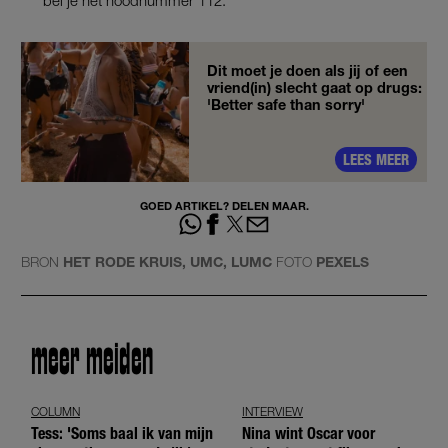
Dit moet je doen als jij of een
vriend(in) slecht gaat op drugs:
'Better safe than sorry'
LEES MEER
GOED ARTIKEL? DELEN MAAR.
BRON
HET RODE KRUIS, UMC, LUMC
FOTO
PEXELS
meer meiden
COLUMN
INTERVIEW
Tess: 'Soms baal ik van mijn
Nina wint Oscar voor