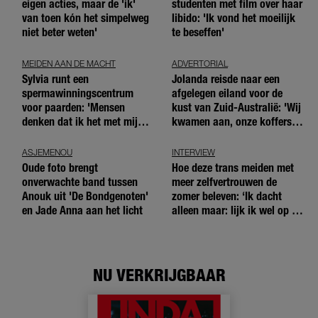
eigen acties, maar de 'ik'
studenten met film over haar
van toen kón het simpelweg
libido: 'Ik vond het moeilijk
niet beter weten'
te beseffen'
MEIDEN AAN DE MACHT
ADVERTORIAL
Sylvia runt een
Jolanda reisde naar een
spermawinningscentrum
afgelegen eiland voor de
voor paarden: 'Mensen
kust van Zuid-Australië: 'Wij
denken dat ik het met mijn
kwamen aan, onze koffers
blote handen doe'
niet'
ASJEMENOU
INTERVIEW
Oude foto brengt
Hoe deze trans meiden met
onverwachte band tussen
meer zelfvertrouwen de
Anouk uit 'De Bondgenoten'
zomer beleven: ‘Ik dacht
en Jade Anna aan het licht
alleen maar: lijk ik wel op de
andere meiden?’
NU VERKRIJGBAAR