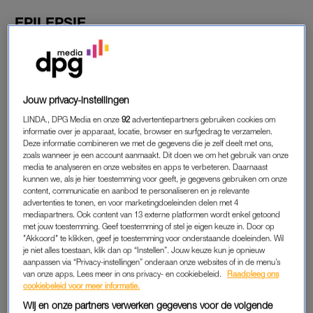
EPILEPSIE
Je hebt ongetwijfeld wel eens van de aandoening epilepsie
gehoord. Hierbij krijgen slachtoffers aanvallen die ontstaan
‘door een plotselinge, tijdelijke verstoring van de elektrische
prikkeloverdracht naar de hersenen’, schrijft het UMC Utrecht.
Jouw privacy-instellingen
LINDA., DPG Media en onze
92
advertentiepartners gebruiken cookies om
In ongeveer de helft van de epilepsieaanvallen is er geen
informatie over je apparaat, locatie, browser en surfgedrag te verzamelen.
duidelijke oorzaak aan te wijzen, maar er zijn enkele factoren
Deze informatie combineren we met de gegevens die je zelf deelt met ons,
die hierin kunnen meespelen. Denk aan een leeftijdsgebonden
zoals wanneer je een account aanmaakt. Dit doen we om het gebruik van onze
media te analyseren en onze websites en apps te verbeteren. Daarnaast
of genetische afwijking in het erfelijk materiaal,
kunnen we, als je hier toestemming voor geeft, je gegevens gebruiken om onze
aanlegstoornissen die tijdens de zwangerschap ontstaan,
content, communicatie en aanbod te personaliseren en je relevante
advertenties te tonen, en voor marketingdoeleinden delen met 4
verworven afwijkingen door een virus, hersenongeval, beroerte
mediapartners. Ook content van 13 externe platformen wordt enkel getoond
of zuurstofgebrek. Ook kan de oorzaak liggen bij stoornissen in
met jouw toestemming. Geef toestemming of stel je eigen keuze in. Door op
"Akkoord" te klikken, geef je toestemming voor onderstaande doeleinden. Wil
de stofwisseling, immunologische stoornissen of een
je niet alles toestaan, klik dan op “Instellen”. Jouw keuze kun je opnieuw
hersentumor.
aanpassen via “Privacy-instellingen” onderaan onze websites of in de menu’s
van onze apps. Lees meer in ons privacy- en cookiebeleid.
Raadpleeg ons
cookiebeleid voor meer informatie.
AANVAL
Wij en onze partners verwerken gegevens voor de volgende