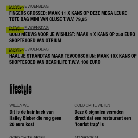
DIT-WIL-JE WOENSDAG
FINGERS CROSSED: MAAK 11 X KANS OP DEZE MEGA LEUKE
TOTE BAG MINI VAN CLUSE T.W.V. 79,95
DIT-WIL-JE WOENSDAG
GOED NIEUWS VOOR JE WISHLIST: MAAK 4 X KANS OP 250 EURO
SHOPTEGOED VAN OTRIUM
DIT-WIL-JE WOENSDAG
HAAL JE STRANDTAS MAAR TEVOORSCHIJN: MAAK 10X KANS OP
SHOPTEGOED VAN BEACHLIFE T.W.V. 100 EURO
lifestyle
WILLEN WE
GOED OM TE WETEN
Dít is de hair hack van
Deze 6 signalen verraden
Hailey Bieber die nog geen
direct dat een restaurant een
20 euro kost
'tourist trap' is
GOED OM TE WETEN
ADVERTORIAL