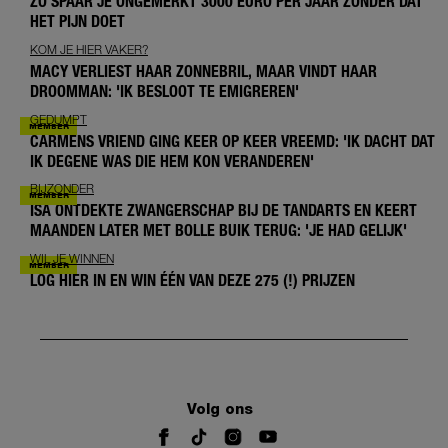
ZO SPAAR JE ONGEMERKT 3000 EURO PER JAAR ZÓNDER DAT
HET PIJN DOET
KOM JE HIER VAKER?
MACY VERLIEST HAAR ZONNEBRIL, MAAR VINDT HAAR
DROOMMAN: 'IK BESLOOT TE EMIGREREN'
GEDUMPT
CARMENS VRIEND GING KEER OP KEER VREEMD: 'IK DACHT DAT
IK DEGENE WAS DIE HEM KON VERANDEREN'
BIJZONDER
ISA ONTDEKTE ZWANGERSCHAP BIJ DE TANDARTS EN KEERT
MAANDEN LATER MET BOLLE BUIK TERUG: 'JE HAD GELIJK'
WIL JE WINNEN
LOG HIER IN EN WIN ÉÉN VAN DEZE 275 (!) PRIJZEN
Volg ons