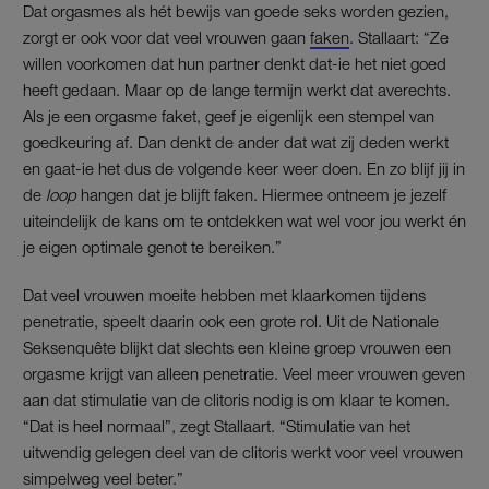
Dat orgasmes als hét bewijs van goede seks worden gezien,
zorgt er ook voor dat veel vrouwen gaan
faken
. Stallaart: “Ze
willen voorkomen dat hun partner denkt dat-ie het niet goed
heeft gedaan. Maar op de lange termijn werkt dat averechts.
Als je een orgasme faket, geef je eigenlijk een stempel van
goedkeuring af. Dan denkt de ander dat wat zij deden werkt
en gaat-ie het dus de volgende keer weer doen. En zo blijf jij in
de
loop
hangen dat je blijft faken. Hiermee ontneem je jezelf
uiteindelijk de kans om te ontdekken wat wel voor jou werkt én
je eigen optimale genot te bereiken.”
Dat veel vrouwen moeite hebben met klaarkomen tijdens
penetratie, speelt daarin ook een grote rol. Uit de Nationale
Seksenquête blijkt dat slechts een kleine groep vrouwen een
orgasme krijgt van alleen penetratie. Veel meer vrouwen geven
aan dat stimulatie van de clitoris nodig is om klaar te komen.
“Dat is heel normaal”, zegt Stallaart. “Stimulatie van het
uitwendig gelegen deel van de clitoris werkt voor veel vrouwen
simpelweg veel beter.”