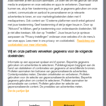
zoals wanneer je een account aanmaakt. Dit doen we om het gebruik van onze
Komt diegene klaar? Daardoor zitten we vooral in ons hoofd,
media te analyseren en onze websites en apps te verbeteren. Daarnaast
kunnen we, als je hier toestemming voor geeft, je gegevens gebruiken om onze
terwijl opwinding juist ontstaat als je voelt.”
content, communicatie en aanbod te personaliseren en je relevante
advertenties te tonen, en voor marketingdoeleinden delen met 4
mediapartners. Ook content van 13 externe platformen wordt enkel getoond
Lena (22) kan zonder
met jouw toestemming. Geef toestemming of stel je eigen keuze in. Door op
aanraking klaarkomen: 'Soms
"Akkoord" te klikken, geef je toestemming voor onderstaande doeleinden. Wil
midden in de klas tijdens
je niet alles toestaan, klik dan op “Instellen”. Jouw keuze kun je opnieuw
tentamens'
aanpassen via “Privacy-instellingen” onderaan onze websites of in de menu’s
van onze apps. Lees meer in ons privacy- en cookiebeleid.
Raadpleeg ons
cookiebeleid voor meer informatie.
LEES MEER
Wij en onze partners verwerken gegevens voor de volgende
doeleinden:
Informatie op een apparaat opslaan en/of openen. Beperkte gegevens
TAAKMODUS
gebruiken om advertenties te selecteren. Publieksgroepen begrijpen aan de
hand van statistieken of combinaties van gegevens uit verschillende bronnen.
Vooral vrouwen schieten volgens de seksuoloog vaak in een
Profielen aanmaken ten behoeve van gepersonaliseerde advertenties.
Contentprestaties meten. Diensten ontwikkelen en verbeteren. Profielen
pleasende rol. “Wat ik veel hoor, is: ‘Mij maakt het niet uit, als
gebruiken voor de selectie van gepersonaliseerde advertenties. Beperkte
gegevens gebruiken om content te selecteren. Profielen aanmaken ter
hij maar geniet.’ Maar als je seks benadert alsof je een taak
personalisatie van content. Profielen gebruiken ter selectie van
gepersonaliseerde content. De prestaties van advertenties meten.
uitvoert voor iemand anders, blokkeer je vaak je eigen
Derde partijen lijst
opwinding. Je brein krijgt dan niet het signaal dat seks ook iets
voor jou is. Het wordt een punt op de checklist: de ander moet
tevreden zijn. Daardoor raak je minder diep opgewonden.”
Instellen
Akkoord