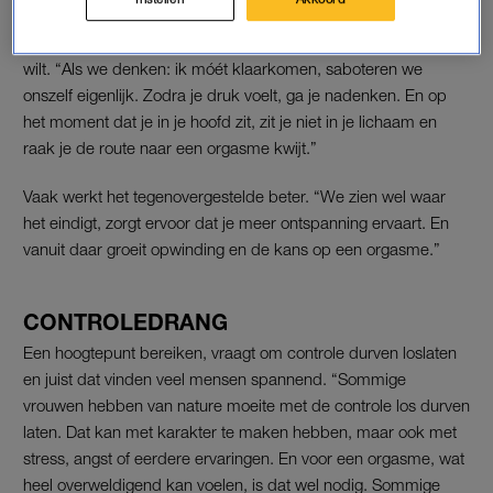
Dat verklaart ook waarom orgasmes uitblijven als je heel graag
wilt. “Als we denken: ik móét klaarkomen, saboteren we
onszelf eigenlijk. Zodra je druk voelt, ga je nadenken. En op
het moment dat je in je hoofd zit, zit je niet in je lichaam en
raak je de route naar een orgasme kwijt.”
Vaak werkt het tegenovergestelde beter. “We zien wel waar
het eindigt, zorgt ervoor dat je meer ontspanning ervaart. En
vanuit daar groeit opwinding en de kans op een orgasme.”
CONTROLEDRANG
Een hoogtepunt bereiken, vraagt om controle durven loslaten
en juist dat vinden veel mensen spannend. “Sommige
vrouwen hebben van nature moeite met de controle los durven
laten. Dat kan met karakter te maken hebben, maar ook met
stress, angst of eerdere ervaringen. En voor een orgasme, wat
heel overweldigend kan voelen, is dat wel nodig. Sommige