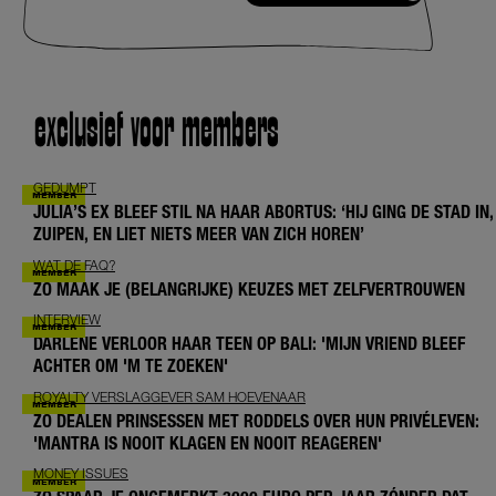
exclusief voor members
GEDUMPT
JULIA’S EX BLEEF STIL NA HAAR ABORTUS: ‘HIJ GING DE STAD IN,
ZUIPEN, EN LIET NIETS MEER VAN ZICH HOREN’
WAT DE FAQ?
ZO MAAK JE (BELANGRIJKE) KEUZES MET ZELFVERTROUWEN
INTERVIEW
DARLENE VERLOOR HAAR TEEN OP BALI: 'MIJN VRIEND BLEEF
ACHTER OM 'M TE ZOEKEN'
ROYALTY VERSLAGGEVER SAM HOEVENAAR
ZO DEALEN PRINSESSEN MET RODDELS OVER HUN PRIVÉLEVEN:
'MANTRA IS NOOIT KLAGEN EN NOOIT REAGEREN'
MONEY ISSUES