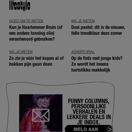
lifestyle
GOED OM TE WETEN
WIL JE WETEN
Kun je Haarlemmer Bruin (of
Doei pastel: dít is de nieuwe,
een andere tanning olie)
felle trendkleur deze zomer
verantwoord gebruiken?
WIL JE WETEN
ADVERTORIAL
Zo zie je vóór het kopen al of
Op de fiets met jonge kids?
hakken pijn gaan doen
Zo wordt het ineens
hartstikke makkelijk
FUNNY COLUMNS,
PERSOONLIJKE
VERHALEN EN
LEKKERE DEALS IN
JE INBOX.
MELD AAN