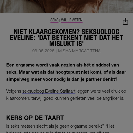
SEKS
WIL JE WETEN
|
NIET KLAARGEKOMEN? SEKSUOLOOG
EVELINE: 'DAT BETEKENT NIET DAT HET
MISLUKT IS'
08-06-2026
|
MISHA MARGARITTHA
Een orgasme wordt vaak gezien als hét einddoel van
seks. Maar wat als dat hoogtepunt niet komt, of als daar
simpelweg meer voor nodig is dan je partner denkt?
Volgens
seksuoloog Eveline Stallaart
leggen we te veel druk op
klaarkomen, terwijl goed kunnen genieten veel belangrijker is.
KERS OP DE TAART
Is seks meteen slecht als je geen orgasme bereikt? “Het
belangrijkste aan seks is dat twee mensen van elkaar