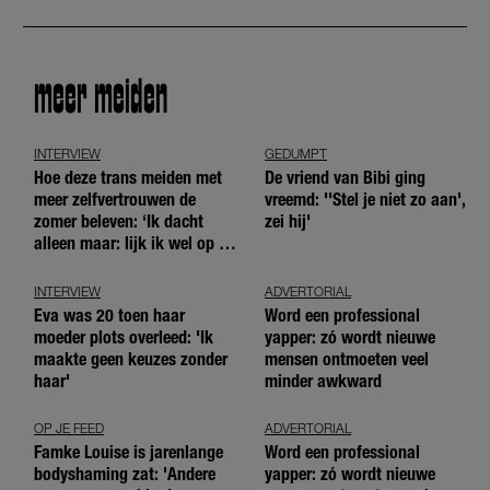
meer meiden
INTERVIEW
GEDUMPT
Hoe deze trans meiden met
De vriend van Bibi ging
meer zelfvertrouwen de
vreemd: ''Stel je niet zo aan',
zomer beleven: ‘Ik dacht
zei hij'
alleen maar: lijk ik wel op de
andere meiden?’
INTERVIEW
ADVERTORIAL
Eva was 20 toen haar
Word een professional
moeder plots overleed: 'Ik
yapper: zó wordt nieuwe
maakte geen keuzes zonder
mensen ontmoeten veel
haar'
minder awkward
OP JE FEED
ADVERTORIAL
Famke Louise is jarenlange
Word een professional
bodyshaming zat: 'Andere
yapper: zó wordt nieuwe