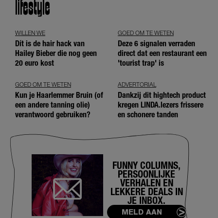
lifestyle
WILLEN WE
GOED OM TE WETEN
Dít is de hair hack van
Deze 6 signalen verraden
Hailey Bieber die nog geen
direct dat een restaurant een
20 euro kost
'tourist trap' is
GOED OM TE WETEN
ADVERTORIAL
Kun je Haarlemmer Bruin (of
Dankzij dit hightech product
een andere tanning olie)
kregen LINDA.lezers frissere
verantwoord gebruiken?
en schonere tanden
FUNNY COLUMNS,
PERSOONLIJKE
VERHALEN EN
LEKKERE DEALS IN
JE INBOX.
MELD AAN