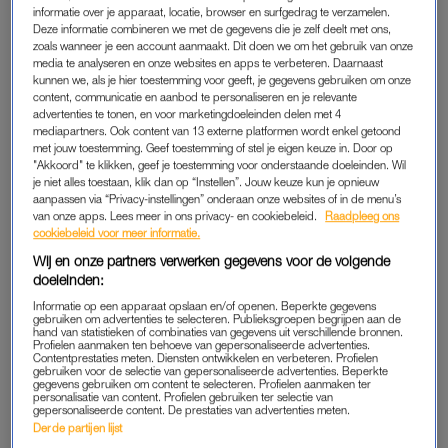
informatie over je apparaat, locatie, browser en surfgedrag te verzamelen.
van cashgeld. Zo blijkt uit onderzoek van spaarplatform Raisin.
Deze informatie combineren we met de gegevens die je zelf deelt met ons,
We pinnen liever – en dat kan vrijwel overal in ons land. Maar
zoals wanneer je een account aanmaakt. Dit doen we om het gebruik van onze
media te analyseren en onze websites en apps te verbeteren. Daarnaast
dat is lang niet zo vanzelfsprekend in andere Europese landen.
kunnen we, als je hier toestemming voor geeft, je gegevens gebruiken om onze
content, communicatie en aanbod te personaliseren en je relevante
“Voor de generatie die gewend is om zelfs een pakje
advertenties te tonen, en voor marketingdoeleinden delen met 4
mediapartners. Ook content van 13 externe platformen wordt enkel getoond
kauwgom bij de Appie met hun telefoon af te rekenen, is
met jouw toestemming. Geef toestemming of stel je eigen keuze in. Door op
reizen door Europa soms even schakelen”, deelt financieel
"Akkoord" te klikken, geef je toestemming voor onderstaande doeleinden. Wil
adviseur Jasper Berkhout van Raisin. Zeker in deze landen is
je niet alles toestaan, klik dan op “Instellen”. Jouw keuze kun je opnieuw
aanpassen via “Privacy-instellingen” onderaan onze websites of in de menu’s
het slim om wat contant geld op zak te hebben:
van onze apps. Lees meer in ons privacy- en cookiebeleid.
Raadpleeg ons
cookiebeleid voor meer informatie.
1. Oostenrijk
Wij en onze partners verwerken gegevens voor de volgende
2. Spanje
doeleinden:
3. Ierland
Informatie op een apparaat opslaan en/of openen. Beperkte gegevens
gebruiken om advertenties te selecteren. Publieksgroepen begrijpen aan de
4. Duitsland
hand van statistieken of combinaties van gegevens uit verschillende bronnen.
Profielen aanmaken ten behoeve van gepersonaliseerde advertenties.
5. Italië
Contentprestaties meten. Diensten ontwikkelen en verbeteren. Profielen
6. Portugal
gebruiken voor de selectie van gepersonaliseerde advertenties. Beperkte
gegevens gebruiken om content te selecteren. Profielen aanmaken ter
7. Frankrijk
personalisatie van content. Profielen gebruiken ter selectie van
gepersonaliseerde content. De prestaties van advertenties meten.
8. België
Derde partijen lijst