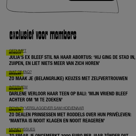
exclusief voor members
GEDUMPT
JULIA’S EX BLEEF STIL NA HAAR ABORTUS: ‘HIJ GING DE STAD IN,
ZUIPEN, EN LIET NIETS MEER VAN ZICH HOREN’
WAT DE FAQ?
ZO MAAK JE (BELANGRIJKE) KEUZES MET ZELFVERTROUWEN
INTERVIEW
DARLENE VERLOOR HAAR TEEN OP BALI: 'MIJN VRIEND BLEEF
ACHTER OM 'M TE ZOEKEN'
ROYALTY VERSLAGGEVER SAM HOEVENAAR
ZO DEALEN PRINSESSEN MET RODDELS OVER HUN PRIVÉLEVEN:
'MANTRA IS NOOIT KLAGEN EN NOOIT REAGEREN'
MONEY ISSUES
ZO SPAAR JE ONGEMERKT 3000 EURO PER JAAR ZÓNDER DAT