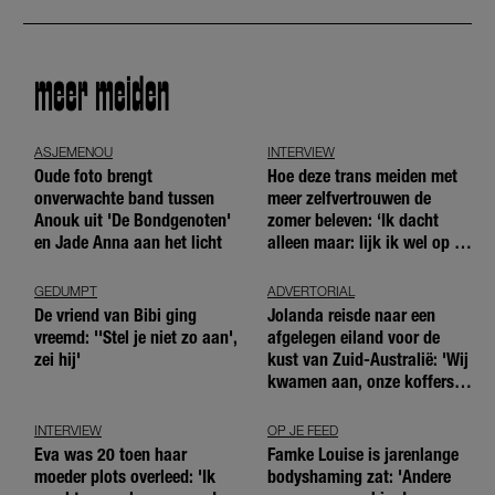
meer meiden
ASJEMENOU
INTERVIEW
Oude foto brengt
Hoe deze trans meiden met
onverwachte band tussen
meer zelfvertrouwen de
Anouk uit 'De Bondgenoten'
zomer beleven: ‘Ik dacht
en Jade Anna aan het licht
alleen maar: lijk ik wel op de
andere meiden?’
GEDUMPT
ADVERTORIAL
De vriend van Bibi ging
Jolanda reisde naar een
vreemd: ''Stel je niet zo aan',
afgelegen eiland voor de
zei hij'
kust van Zuid-Australië: 'Wij
kwamen aan, onze koffers
niet'
INTERVIEW
OP JE FEED
Eva was 20 toen haar
Famke Louise is jarenlange
moeder plots overleed: 'Ik
bodyshaming zat: 'Andere