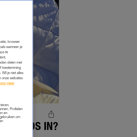
catie, browser
oals wanneer je
pps te
tent,
inden delen met
ef toestemming
Wil je niet alles
an onze websites
voor meer
cteren.
onnen. Profielen
en en
s gebruiken om
van
 EARPODS IN?