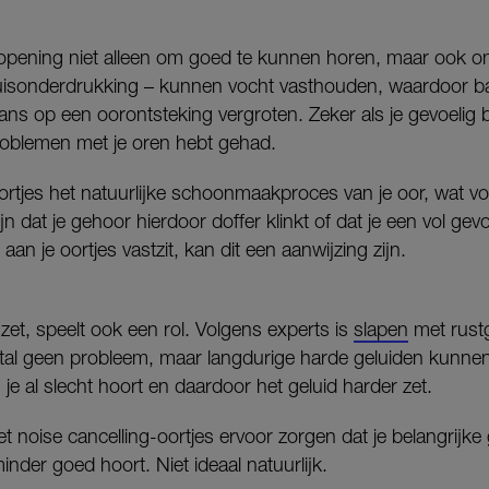
opening niet alleen om goed te kunnen horen, maar ook om
ruisonderdrukking – kunnen vocht vasthouden, waardoor bac
ns op een oorontsteking vergroten. Zeker als je gevoelig ben
roblemen met je oren hebt gehad.
ortjes het natuurlijke schoonmaakproces van je oor, wat 
n dat je gehoor hierdoor doffer klinkt of dat je een vol gevoe
an je oortjes vastzit, kan dit een aanwijzing zijn.
 zet, speelt ook een rol. Volgens experts is
slapen
met rust
tal geen probleem, maar langdurige harde geluiden kunn
je al slecht hoort en daardoor het geluid harder zet.
 noise cancelling-oortjes ervoor zorgen dat je belangrijke 
inder goed hoort. Niet ideaal natuurlijk.