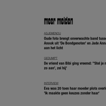
meer meiden
ASJEMENOU
Oude foto brengt onverwachte band tuss
Anouk uit 'De Bondgenoten' en Jade Ann
aan het licht
GEDUMPT
De vriend van Bibi ging vreemd: ''Stel je n
zo aan', zei hij'
INTERVIEW
Eva was 20 toen haar moeder plots overl
'Ik maakte geen keuzes zonder haar'