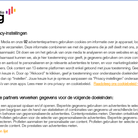
cy-instellingen
 Media en onze
92
advertentiepartners gebruiken cookies om informatie over je apparaat, lo
g te verzamelen. Deze informatie combineren we met de gegevens die je zelf deelt met ons, z
aanmaakt. Dit doen we om het gebruik van onze media te analyseren en onze websites en a
Daarnaast kunnen we, als je hier toestemming voor geeft, je gegevens gebruiken om onze con
 en aanbod te personaliseren en je relevante advertenties te tonen, en voor marketingdoele
ers. Ook content van 13 externe platformen wordt enkel getoond met jouw toestemming. Ge
gen keuze in. Door op "Akkoord" te klikken, geef je toestemming voor onderstaande doeleinden. 
k dan op “Instellen”. Jouw keuze kun je opnieuw aanpassen via “Privacy-instellingen” ondera
u’s van onze apps. Lees meer in ons privacy- en cookiebeleid.
Raadpleeg ons cookiebeleid 
e partners verwerken gegevens voor de volgende doeleinden:
p een apparaat opslaan en/of openen. Beperkte gegevens gebruiken om advertenties te sele
pen begrijpen aan de hand van statistieken of combinaties van gegevens uit verschillende br
REAL LIFE
WIL JE WETEN
 behoeve van gepersonaliseerde advertenties. Contentprestaties meten. Diensten ontwikkel
|
Profielen gebruiken voor de selectie van gepersonaliseerde advertenties. Beperkte gegeven
lecteren. Profielen aanmaken ter personalisatie van content. Profielen gebruiken ter selectie 
IJD (BEWUST) IN SLAAP MET JE
eerde content. De prestaties van advertenties meten.
DIT ZIJN DE RISICO'S
 lijst