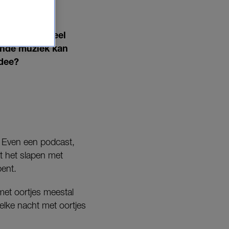
uisgenoot? Veel
vende muziek kan
idee?
 Even een podcast,
t het slapen met
bent.
met oortjes meestal
elke nacht met oortjes