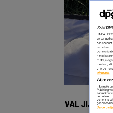
Jouw priva
LINDA., DPG
en surfgedra
een account 
verbeteren. 
communicatie
4 mediapartn
of stel je ei
toestaan, kli
of in de men
informatie.
Wij en onz
Informatie o
Publieksgroe
aanmaken ten
verbeteren. 
content te se
VAL JIJ ALT
gepersonalis
Derde partijen