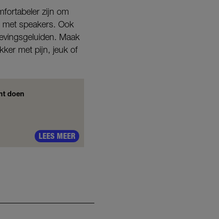
mfortabeler zijn om
nd met speakers. Ook
evingsgeluiden. Maak
kker met pijn, jeuk of
unt doen
LEES MEER