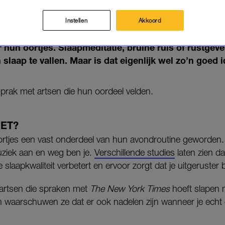
18-05-2026
|
NOOR LUCASSEN
Instellen
Akkoord
 gedachten, omgevingsgeluiden of gesnurk van je h
 hun oortjes. Slaapmeditatie, bruine ruis of rustge
 slaap te vallen. Maar is dat eigenlijk wel zo’n goed 
prak met artsen die hun oordeel velden.
IET?
rtjes een vast onderdeel van hun avondroutine geworden.
uziek aan en weg ben je.
Verschillende studies
laten zien da
e slaapkwaliteit verbetert en ervoor zorgt dat je uitgeruster 
artsen die spraken met
The New York Times
hoeft slapen 
ch waarschuwen ze dat er ook nadelen zijn wanneer je echt 