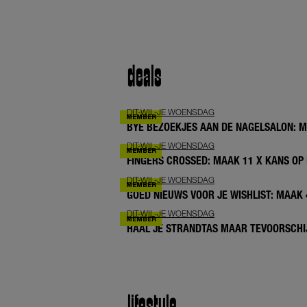
deals
DIT-WIL-JE WOENSDAG
BYE BEZOEKJES AAN DE NAGELSALON: 
DIT-WIL-JE WOENSDAG
FINGERS CROSSED: MAAK 11 X KANS OP 
DIT-WIL-JE WOENSDAG
GOED NIEUWS VOOR JE WISHLIST: MAAK
DIT-WIL-JE WOENSDAG
HAAL JE STRANDTAS MAAR TEVOORSCHIJ