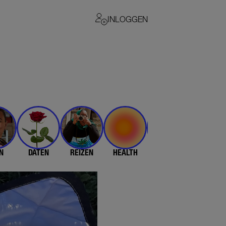
INLOGGEN
N
DATEN
REIZEN
HEALTH
$$$
💄 & 👗