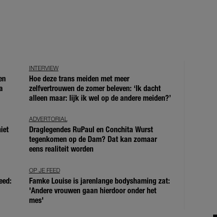
INTERVIEW
en
Hoe deze trans meiden met meer
a
zelfvertrouwen de zomer beleven: ‘Ik dacht
alleen maar: lijk ik wel op de andere meiden?’
ADVERTORIAL
iet
Draglegendes RuPaul en Conchita Wurst
tegenkomen op de Dam? Dat kan zomaar
eens realiteit worden
OP JE FEED
eed:
Famke Louise is jarenlange bodyshaming zat:
'Andere vrouwen gaan hierdoor onder het
mes'