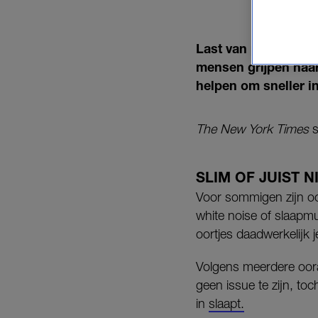
Last van piekerende
mensen grijpen naar
helpen om sneller in
The New York Times
s
SLIM OF JUIST N
Voor sommigen zijn oo
white noise of slaapm
oortjes daadwerkelijk j
Volgens meerdere oor
geen issue te zijn, to
in
slaapt.