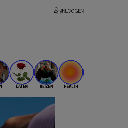
INLOGGEN
N
DATEN
REIZEN
HEALTH
$$$
💄 & 👗