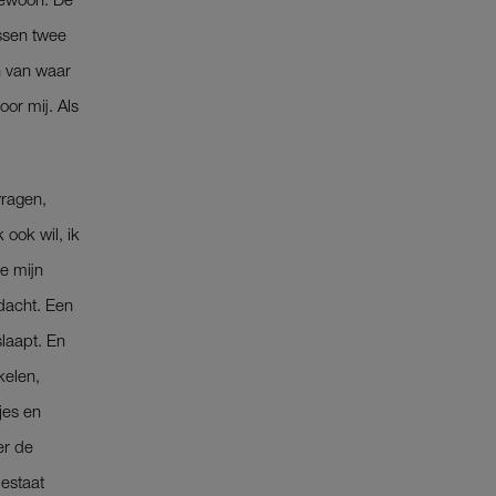
ussen twee
n van waar
or mij. Als
vragen,
ook wil, ik
e mijn
 dacht. Een
slaapt. En
kelen,
jes en
er de
bestaat