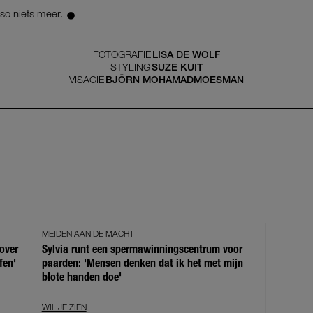
•
so niets meer.
FOTOGRAFIE
LISA DE WOLF
STYLING
SUZE KUIT
VISAGIE
BJÖRN MOHAMADMOESMAN
MEIDEN AAN DE MACHT
over
Sylvia runt een spermawinningscentrum voor
fen'
paarden: 'Mensen denken dat ik het met mijn
blote handen doe'
WIL JE ZIEN