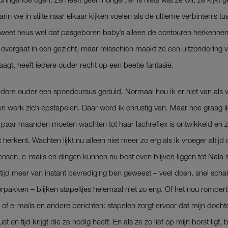
rin we in stilte naar elkaar kijken voelen als de ultieme verbintenis t
 weet heus wel dat pasgeboren baby’s alleen de contouren herkenne
n overgaat in een gezicht, maar misschien maakt ze een uitzondering vo
raagt, heeft iedere ouder recht op een beetje fantasie.
iedere ouder een spoedcursus geduld. Normaal hou ik er niet van als 
n werk zich opstapelen. Daar word ik onrustig van. Maar hoe graag ik 
 paar maanden moeten wachten tot haar lachreflex is ontwikkeld en z
 herkent. Wachten lijkt nu alleen niet meer zo erg als ik vroeger altijd
nsen, e-mails en dingen kunnen nu best even blijven liggen tot Nala 
ltijd meer van instant bevrediging ben geweest – veel doen, snel scha
pakken – blijken stapeltjes helemaal niet zo eng. Of het nou rompert
n of e-mails en andere berichten: stapelen zorgt ervoor dat mijn docht
st en tijd krijgt die ze nodig heeft. En als ze zo lief op mijn borst ligt, 