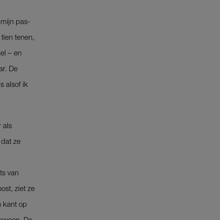
mijn ­pas­
tien tenen,
nel – en
ar. De
s alsof ik
 als
 dat ze
ts van
ost, ziet ze
n kant op
 gewoon. De