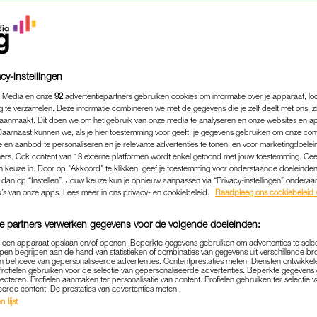
cy-instellingen
 Media en onze
92
advertentiepartners gebruiken cookies om informatie over je apparaat, lo
g te verzamelen. Deze informatie combineren we met de gegevens die je zelf deelt met ons, z
aanmaakt. Dit doen we om het gebruik van onze media te analyseren en onze websites en a
Daarnaast kunnen we, als je hier toestemming voor geeft, je gegevens gebruiken om onze con
 en aanbod te personaliseren en je relevante advertenties te tonen, en voor marketingdoele
ers. Ook content van 13 externe platformen wordt enkel getoond met jouw toestemming. Ge
gen keuze in. Door op "Akkoord" te klikken, geef je toestemming voor onderstaande doeleinden. 
k dan op “Instellen”. Jouw keuze kun je opnieuw aanpassen via “Privacy-instellingen” ondera
u’s van onze apps. Lees meer in ons privacy- en cookiebeleid.
Raadpleeg ons cookiebeleid 
e partners verwerken gegevens voor de volgende doeleinden:
p een apparaat opslaan en/of openen. Beperkte gegevens gebruiken om advertenties te sele
pen begrijpen aan de hand van statistieken of combinaties van gegevens uit verschillende br
 behoeve van gepersonaliseerde advertenties. Contentprestaties meten. Diensten ontwikkel
Profielen gebruiken voor de selectie van gepersonaliseerde advertenties. Beperkte gegeven
lecteren. Profielen aanmaken ter personalisatie van content. Profielen gebruiken ter selectie 
eerde content. De prestaties van advertenties meten.
 lijst