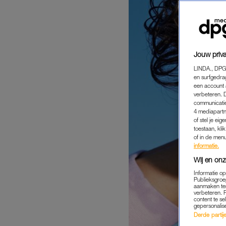
Jouw priva
LINDA., DPG
en surfgedra
een account 
verbeteren. 
communicatie
4 mediapartn
of stel je ei
toestaan, kli
of in de men
informatie.
Wij en onz
Informatie o
Publieksgroe
aanmaken ten
verbeteren. 
content te se
gepersonalis
Derde partijen