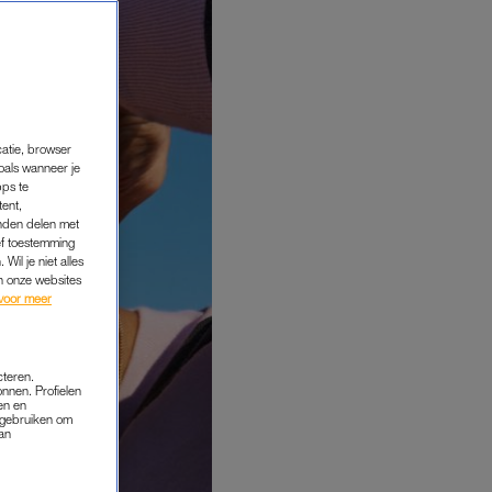
catie, browser
oals wanneer je
pps te
tent,
inden delen met
ef toestemming
Wil je niet alles
an onze websites
voor meer
cteren.
onnen. Profielen
en en
s gebruiken om
van