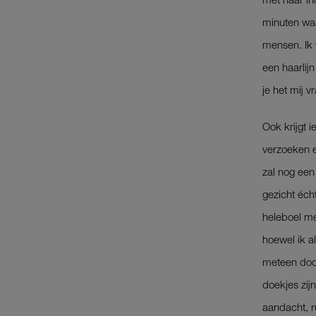
minuten waa
mensen. Ik
een haarlij
je het mij v
Ook krijgt 
verzoeken e
zal nog een
gezicht écht
heleboel me
hoewel ik a
meteen door
doekjes zij
aandacht, ru