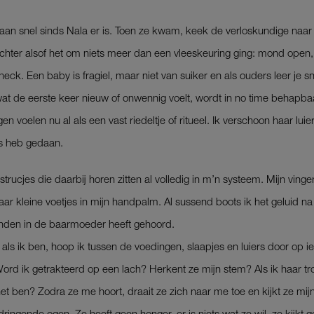
an snel sinds Nala er is. Toen ze kwam, keek de verloskundige naar 
hter alsof het om niets meer dan een vleeskeuring ging: mond open, 
heck. Een baby is fragiel, maar niet van suiker en als ouders leer je s
s wat de eerste keer nieuw of onwennig voelt, wordt in no time behapba
n voelen nu al als een vast riedeltje of ritueel. Ik verschoon haar luier
rs heb gedaan.
strucjes die ­daarbij horen zitten al volledig in m’n systeem. Mijn vinger
aar kleine voetjes in mijn handpalm. Al ­sussend boots ik het geluid na
den in de ­baarmoeder heeft gehoord.
als ik ben, hoop ik tussen de voedingen, ­slaapjes en luiers door op ie
Word ik getrakteerd op een lach? Herkent ze mijn stem? Als ik haar tro
het ben? Zodra ze me hoort, draait ze zich naar me toe en kijkt ze mij
dringende ogen. Ze heeft geen honger, er is niets wat ze wil, ze kijkt