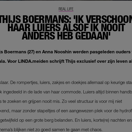
REAL LIFE
THIJS BOERMANS: 'IK VERSCHOO
HAAR LUIERS ALSOF IK NOOIT
ANDERS HEB GEDAAN'
ijs Boermans (27) en Anna Nooshin werden pasgeleden ouders
la. Voor LINDA.meiden schrijft Thijs exclusief over zijn leven a
 klaar. De rompertjes, luiers, zakjes en doekjes allemaal op keurige sta
ijk ingedeeld in de lade van haar commode. Luiers altijd binnen hand
 te ­zoeken en grijpen nooit mis. Zo veel structuur is voor mij niet
kend, maar zonder stapeltjes of een aangewezen plek voor de hydrof
ngetwijfeld op een grote berg belanden. En luiers, korte(re) nachten en
ema’s blijken niet zo goed samen te gaan met chaos.