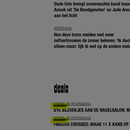
Oude foto brengt onverwachte band tuss
Anouk uit 'De Bondgenoten' en Jade Ann
aan het licht
INTERVIEW
Hoe deze trans meiden met meer
zelfvertrouwen de zomer beleven: ‘Ik dac
alleen maar: lijk ik wel op de andere mei
deals
DIT-WIL-JE WOENSDAG
BYE BEZOEKJES AAN DE NAGELSALON: 
DIT-WIL-JE WOENSDAG
FINGERS CROSSED: MAAK 11 X KANS OP 