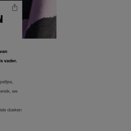
N
 van
ls vader.
peltjes,
bereik, we
iele doeken