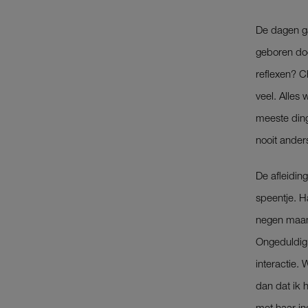
De dagen ga
geboren doc
­reflexen? C
veel. ­Alle
meeste dinge
nooit ande
De afleiding
speentje. H
negen maan
Ongeduldig 
interactie. 
dan dat ik 
met haar in