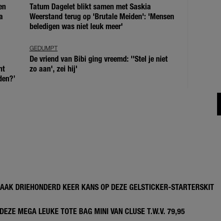
en
Tatum Dagelet blikt samen met Saskia
a
Weerstand terug op 'Brutale Meiden': 'Mensen
beledigen was niet leuk meer'
GEDUMPT
De vriend van Bibi ging vreemd: ''Stel je niet
ht
zo aan', zei hij'
den?’
MAAK DRIEHONDERD KEER KANS OP DEZE GELSTICKER-STARTERSKIT
DEZE MEGA LEUKE TOTE BAG MINI VAN CLUSE T.W.V. 79,95