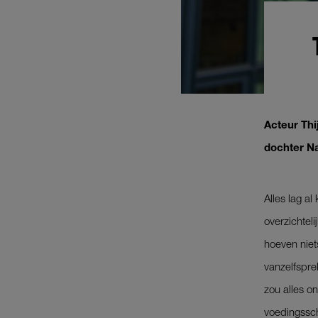
Acteur Th
dochter Na
Alles lag al
overzichtel
hoeven niets
vanzelfspre
zou alles o
voedingssch