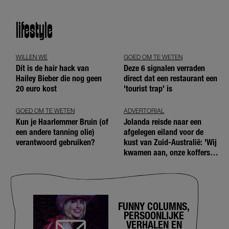
lifestyle
WILLEN WE
GOED OM TE WETEN
Dít is de hair hack van
Deze 6 signalen verraden
Hailey Bieber die nog geen
direct dat een restaurant een
20 euro kost
'tourist trap' is
GOED OM TE WETEN
ADVERTORIAL
Kun je Haarlemmer Bruin (of
Jolanda reisde naar een
een andere tanning olie)
afgelegen eiland voor de
verantwoord gebruiken?
kust van Zuid-Australië: 'Wij
kwamen aan, onze koffers
niet'
FUNNY COLUMNS,
PERSOONLIJKE
VERHALEN EN