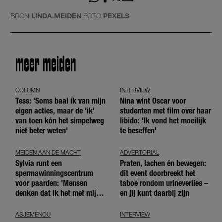
BRON
LINDA.MEIDEN
FOTO
PEXELS
meer meiden
COLUMN
INTERVIEW
Tess: 'Soms baal ik van mijn
Nina wint Oscar voor
eigen acties, maar de 'ik'
studenten met film over haar
van toen kón het simpelweg
libido: 'Ik vond het moeilijk
niet beter weten'
te beseffen'
MEIDEN AAN DE MACHT
ADVERTORIAL
Sylvia runt een
Praten, lachen én bewegen:
spermawinningscentrum
dit event doorbreekt het
voor paarden: 'Mensen
taboe rondom urineverlies –
denken dat ik het met mijn
en jij kunt daarbij zijn
blote handen doe'
ASJEMENOU
INTERVIEW