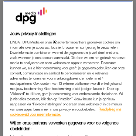
heeft gemaakt. Ik woonde op kamers in het noorden, maar
was een paar dagen bij mijn ouders in mijn geboortestad. Na
een luie dag besloot ik ’s avonds rond half tien alsnog naar huis
te gaan. Omdat het vrij onverwachts was, moest ik onderweg
tanken.
Jouw privacy-instellingen
LINDA., DPG Media en onze
92
advertentiepartners gebruiken cookies om
Het was al donker toen ik bij het tankstation langs de snelweg
informatie over je apparaat, locatie, browser en surfgedrag te verzamelen.
Deze informatie combineren we met de gegevens die je zelf deelt met ons,
aankwam. Normaal doe ik zoiets niet, in mijn hoofd is dat als
zoals wanneer je een account aanmaakt. Dit doen we om het gebruik van onze
vrouw vragen om problemen. Maar het was even niet anders.
media te analyseren en onze websites en apps te verbeteren. Daarnaast
Ik was bezig toen er een jongen in een dikke auto naast mij
kunnen we, als je hier toestemming voor geeft, je gegevens gebruiken om onze
content, communicatie en aanbod te personaliseren en je relevante
parkeerde om te tanken. Toen hij uitstapte groette hij me. Hij
advertenties te tonen, en voor marketingdoeleinden delen met 4
probeerde mijn aandacht te trekken, maar ik had er geen zin
mediapartners. Ook content van 13 externe platformen wordt enkel getoond
met jouw toestemming. Geef toestemming of stel je eigen keuze in. Door op
in. Hij ging vóór mij afreken en toen hij terugliep zei hij: ‘Fijne
"Akkoord" te klikken, geef je toestemming voor onderstaande doeleinden. Wil
avond, hè!’. Ik dacht nog dat het vriendelijk was, totdat ik de
je niet alles toestaan, klik dan op “Instellen”. Jouw keuze kun je opnieuw
shop uitliep en zag dat hij zijn auto schuin voor die van mij had
aanpassen via “Privacy-instellingen” onderaan onze websites of in de menu’s
van onze apps. Lees meer in ons privacy- en cookiebeleid.
Raadpleeg ons
gezet. Hierdoor kon ik niet wegrijden.
cookiebeleid voor meer informatie.
Wij en onze partners verwerken gegevens voor de volgende
doeleinden:
ALARMBELLEN