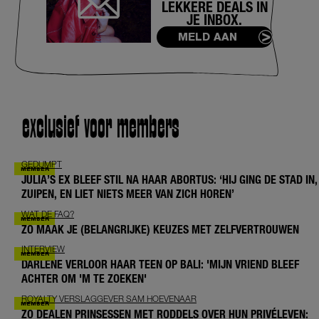
LEKKERE DEALS IN
JE INBOX.
MELD AAN
exclusief voor members
GEDUMPT
JULIA’S EX BLEEF STIL NA HAAR ABORTUS: ‘HIJ GING DE STAD IN,
ZUIPEN, EN LIET NIETS MEER VAN ZICH HOREN’
WAT DE FAQ?
ZO MAAK JE (BELANGRIJKE) KEUZES MET ZELFVERTROUWEN
INTERVIEW
DARLENE VERLOOR HAAR TEEN OP BALI: 'MIJN VRIEND BLEEF
ACHTER OM 'M TE ZOEKEN'
ROYALTY VERSLAGGEVER SAM HOEVENAAR
ZO DEALEN PRINSESSEN MET RODDELS OVER HUN PRIVÉLEVEN: