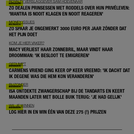
ROYALTY VERSLAGGEVER SAM HOEVENAAR
ZO DEALEN PRINSESSEN MET RODDELS OVER HUN PRIVÉLEVEN:
'MANTRA IS NOOIT KLAGEN EN NOOIT REAGEREN'
MONEY ISSUES
ZO SPAAR JE ONGEMERKT 3000 EURO PER JAAR ZÓNDER DAT
HET PIJN DOET
KOM JE HIER VAKER?
MACY VERLIEST HAAR ZONNEBRIL, MAAR VINDT HAAR
DROOMMAN: 'IK BESLOOT TE EMIGREREN'
GEDUMPT
CARMENS VRIEND GING KEER OP KEER VREEMD: 'IK DACHT DAT
IK DEGENE WAS DIE HEM KON VERANDEREN'
BIJZONDER
ISA ONTDEKTE ZWANGERSCHAP BIJ DE TANDARTS EN KEERT
MAANDEN LATER MET BOLLE BUIK TERUG: 'JE HAD GELIJK'
WIL JE WINNEN
LOG HIER IN EN WIN ÉÉN VAN DEZE 275 (!) PRIJZEN