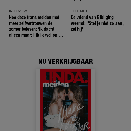
INTERVIEW
GEDUMPT
Hoe deze trans meiden met
De vriend van Bibi ging
meer zelfvertrouwen de
vreemd: ''Stel je niet zo aan',
zomer beleven: ‘Ik dacht
zei hij'
alleen maar: lijk ik wel op de
andere meiden?’
NU VERKRIJGBAAR