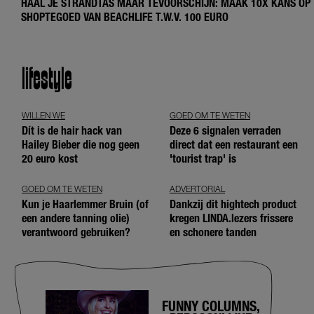
HAAL JE STRANDTAS MAAR TEVOORSCHIJN: MAAK 10X KANS OP
SHOPTEGOED VAN BEACHLIFE T.W.V. 100 EURO
lifestyle
WILLEN WE
GOED OM TE WETEN
Dít is de hair hack van
Deze 6 signalen verraden
Hailey Bieber die nog geen
direct dat een restaurant een
20 euro kost
'tourist trap' is
GOED OM TE WETEN
ADVERTORIAL
Kun je Haarlemmer Bruin (of
Dankzij dit hightech product
een andere tanning olie)
kregen LINDA.lezers frissere
verantwoord gebruiken?
en schonere tanden
FUNNY COLUMNS,