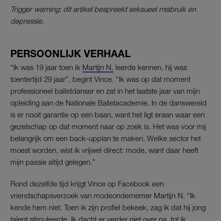
Trigger warning: dit artikel bespreekt seksueel misbruik en
depressie.
PERSOONLIJK VERHAAL
“Ik was 19 jaar toen ik
Martijn N.
leerde kennen, hij was
toentertijd 29 jaar”, begint Vince. “Ik was op dat moment
professioneel balletdanser en zat in het laatste jaar van mijn
opleiding aan de Nationale Balletacademie. In de danswereld
is er nooit garantie op een baan, want het ligt eraan waar een
gezelschap op dat moment naar op zoek is. Het was voor mij
belangrijk om een back-upplan te maken. Welke sector het
moest worden, wist ik vrijwel direct: mode, want daar heeft
mijn passie altijd gelegen.”
Rond dezelfde tijd krijgt Vince op Facebook een
vriendschapsverzoek van modeondernemer Martijn N. “Ik
kende hem niet. Toen ik zijn profiel bekeek, zag ik dat hij jong
talent stimuleerde. Ik dacht er verder niet over na, tot ik