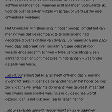
achttien maanden cel, waarvan acht maanden voorwaardelijk.
Voor de overige zaken volgde vrijspraak of werd justitie niet-
ontvankelijk verklaard.
Het Openbaar Ministerie ging in hoger beroep, omdat het van
mening was dat de rechtbank te terughoudend had
geoordeeld over signalen van dwang. Op maandag 8 juni 2026
werd daar uitspraak over gedaan: 3,5 jaar celstraf voor
verschillende zedenmisdrijven – twee verkrachtingen, een
aanranding en ontucht met twee minderjarigen – waaronder
de zaak van Vince.
Het Parool
schrijft dat N. altijd heeft ontkend dat hij iemand
dwong tot seks: ‘Tijdens de behandeling van het hoger beroep
zei hij dat hij weliswaar “te dominant” was geweest, maar dat
van dwang geen sprake was. “Als er duidelijk nee wordt
gezegd, dan is het ook nee”, zei hij tegen het hof.’
Heb jij seksueel geweld meegemaakt en wil je daarover