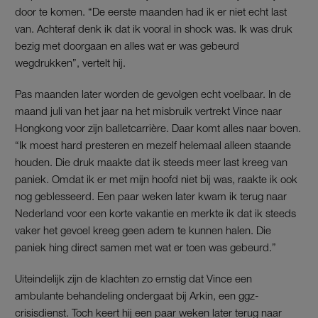
door te komen. “De eerste maanden had ik er niet echt last
van. Achteraf denk ik dat ik vooral in shock was. Ik was druk
bezig met doorgaan en alles wat er was gebeurd
wegdrukken”, vertelt hij.
Pas maanden later worden de gevolgen echt voelbaar. In de
maand juli van het jaar na het misbruik vertrekt Vince naar
Hongkong voor zijn balletcarrière. Daar komt alles naar boven.
“Ik moest hard presteren en mezelf helemaal alleen staande
houden. Die druk maakte dat ik steeds meer last kreeg van
paniek. Omdat ik er met mijn hoofd niet bij was, raakte ik ook
nog geblesseerd. Een paar weken later kwam ik terug naar
Nederland voor een korte vakantie en merkte ik dat ik steeds
vaker het gevoel kreeg geen adem te kunnen halen. Die
paniek hing direct samen met wat er toen was gebeurd.”
Uiteindelijk zijn de klachten zo ernstig dat Vince een
ambulante behandeling ondergaat bij Arkin, een ggz-
crisisdienst. Toch keert hij een paar weken later terug naar