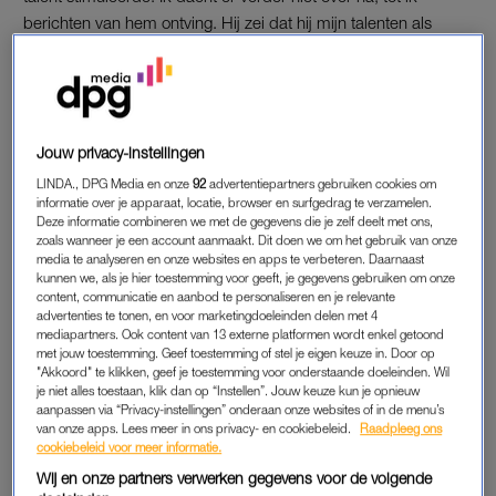
berichten van hem ontving. Hij zei dat hij mijn talenten als
danser interessant vond en me kon helpen met mijn carrière.
Daar had ik oren naar.”
De twee besluiten af te spreken bij een restaurant in
Amsterdam, voordat N. moest werken en Vince naar school
Jouw privacy-instellingen
moest. “Lastminute stuurde hij een bericht dat de plannen
LINDA., DPG Media en onze
92
advertentiepartners gebruiken cookies om
gewijzigd waren en de vraag of ik naar zijn huis kon komen. Ik
informatie over je apparaat, locatie, browser en surfgedrag te verzamelen.
Deze informatie combineren we met de gegevens die je zelf deelt met ons,
zag er geen kwaad in, we zouden tenslotte in gesprek gaan
zoals wanneer je een account aanmaakt. Dit doen we om het gebruik van onze
over mijn kansen in de modewereld. Ik had nooit gedacht dat
media te analyseren en onze websites en apps te verbeteren. Daarnaast
kunnen we, als je hier toestemming voor geeft, je gegevens gebruiken om onze
er iets achter zat.”
content, communicatie en aanbod te personaliseren en je relevante
advertenties te tonen, en voor marketingdoeleinden delen met 4
mediapartners. Ook content van 13 externe platformen wordt enkel getoond
Alles wat je moet weten over
met jouw toestemming. Geef toestemming of stel je eigen keuze in. Door op
victim blaming (en zo voorkom
"Akkoord" te klikken, geef je toestemming voor onderstaande doeleinden. Wil
je dat je het onbewust zelf
je niet alles toestaan, klik dan op “Instellen”. Jouw keuze kun je opnieuw
doet)
aanpassen via “Privacy-instellingen” onderaan onze websites of in de menu’s
van onze apps. Lees meer in ons privacy- en cookiebeleid.
Raadpleeg ons
LEES MEER
cookiebeleid voor meer informatie.
Wij en onze partners verwerken gegevens voor de volgende