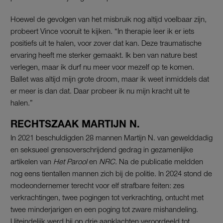
Hoewel de gevolgen van het misbruik nog altijd voelbaar zijn,
probeert Vince vooruit te kijken. “In therapie leer ik er iets
positiefs uit te halen, voor zover dat kan. Deze traumatische
ervaring heeft me sterker gemaakt. Ik ben van nature best
verlegen, maar ik durf nu meer voor mezelf op te komen.
Ballet was altijd mijn grote droom, maar ik weet inmiddels dat
er meer is dan dat. Daar probeer ik nu mijn kracht uit te
halen.”
RECHTSZAAK MARTIJN N.
In 2021 beschuldigden 28 mannen Martijn N. van gewelddadig
en seksueel grensoverschrijdend gedrag in gezamenlijke
artikelen van
Het Parool
en
NRC
. Na de publicatie meldden
nog eens tientallen mannen zich bij de politie. In 2024 stond de
modeondernemer terecht voor elf strafbare feiten: zes
verkrachtingen, twee pogingen tot verkrachting, ontucht met
twee minderjarigen en een poging tot zware mishandeling.
Uiteindelijk werd hij op drie aanklachten veroordeeld tot