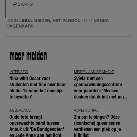
Romance.
BRON
LINDA.MEIDEN, HET PAROOL
FOTO
NANDA
HAGENAARS
meer meiden
INTERVIEW
MEIDEN AAN DE MACHT
Nina wint Oscar voor
Sylvia runt een
studenten met film over haar
spermawinningscentrum
libido: 'Ik vond het moeilijk
voor paarden: 'Mensen
te beseffen'
denken dat ik het met mijn
blote handen doe'
ASJEMENOU
ADVERTORIAL
Oude foto brengt
Zin om te bingen? Déze
onverwachte band tussen
(iconische) queer series
Anouk uit 'De Bondgenoten'
verdienen een plek op je
en Jade Anna aan het licht
kijklijst