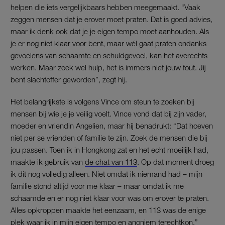
helpen die iets vergelijkbaars hebben meegemaakt. “Vaak
zeggen mensen dat je erover moet praten. Dat is goed advies,
maar ik denk ook dat je je eigen tempo moet aanhouden. Als
je er nog niet klaar voor bent, maar wél gaat praten ondanks
gevoelens van schaamte en schuldgevoel, kan het averechts
werken. Maar zoek wel hulp, het is immers niet jouw fout. Jij
bent slachtoffer geworden”, zegt hij.
Het belangrijkste is volgens Vince om steun te zoeken bij
mensen bij wie je je veilig voelt. Vince vond dat bij zijn vader,
moeder en vriendin Angelien, maar hij benadrukt: “Dat hoeven
niet per se vrienden of familie te zijn. Zoek de mensen die bij
jou passen. Toen ik in Hongkong zat en het echt moeilijk had,
maakte ik gebruik van
de chat van 113
. Op dat moment droeg
ik dit nog volledig alleen. Niet omdat ik niemand had – mijn
familie stond altijd voor me klaar – maar omdat ik me
schaamde en er nog niet klaar voor was om erover te praten.
Alles opkroppen maakte het eenzaam, en 113 was de enige
plek waar ik in mijn eigen tempo en anoniem terechtkon.”