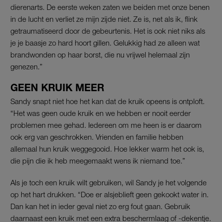
dierenarts. De eerste weken zaten we beiden met onze benen
in de lucht en verliet ze mijn zijde niet. Ze is, net als ik, flink
getraumatiseerd door de gebeurtenis. Het is ook niet niks als
je je baasje zo hard hoort gillen. Gelukkig had ze alleen wat
brandwonden op haar borst, die nu vrijwel helemaal zijn
genezen.”
GEEN KRUIK MEER
Sandy snapt niet hoe het kan dat de kruik opeens is ontploft.
“Het was geen oude kruik en we hebben er nooit eerder
problemen mee gehad. Iedereen om me heen is er daarom
ook erg van geschrokken. Vrienden en familie hebben
allemaal hun kruik weggegooid. Hoe lekker warm het ook is,
die pijn die ik heb meegemaakt wens ik niemand toe.”
Als je toch een kruik wilt gebruiken, wil Sandy je het volgende
op het hart drukken. “Doe er alsjeblieft geen gekookt water in.
Dan kan het in ieder geval niet zo erg fout gaan. Gebruik
daarnaast een kruik met een extra beschermlaag of -dekentje.