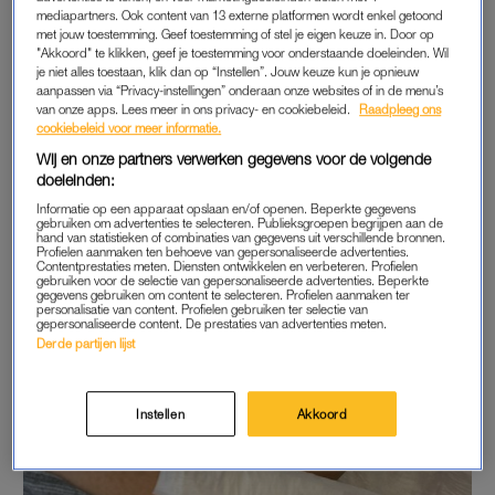
mediapartners. Ook content van 13 externe platformen wordt enkel getoond
met jouw toestemming. Geef toestemming of stel je eigen keuze in. Door op
"Akkoord" te klikken, geef je toestemming voor onderstaande doeleinden. Wil
je niet alles toestaan, klik dan op “Instellen”. Jouw keuze kun je opnieuw
aanpassen via “Privacy-instellingen” onderaan onze websites of in de menu’s
van onze apps. Lees meer in ons privacy- en cookiebeleid.
Raadpleeg ons
cookiebeleid voor meer informatie.
Wij en onze partners verwerken gegevens voor de volgende
doeleinden:
Informatie op een apparaat opslaan en/of openen. Beperkte gegevens
gebruiken om advertenties te selecteren. Publieksgroepen begrijpen aan de
hand van statistieken of combinaties van gegevens uit verschillende bronnen.
Profielen aanmaken ten behoeve van gepersonaliseerde advertenties.
Contentprestaties meten. Diensten ontwikkelen en verbeteren. Profielen
gebruiken voor de selectie van gepersonaliseerde advertenties. Beperkte
gegevens gebruiken om content te selecteren. Profielen aanmaken ter
personalisatie van content. Profielen gebruiken ter selectie van
gepersonaliseerde content. De prestaties van advertenties meten.
Derde partijen lijst
Instellen
Akkoord