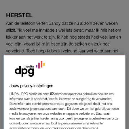
HERSTEL
Aan de telefoon vertelt Sandy dat ze nu al zo’n zeven weken
stilzit. “Ik voel me inmiddels wel iets beter, maar ik mis het om
lekker aan het werk te zijn. Ik heb nog steeds heel veel last en
veel pijn. Vooral bij mijn been zijn de steken en jeuk heel
vervelend. Toch hoop ik begin volgend jaar wel weer aan het
werk te kunnen in m’n eigen waxsalon.”
Volgende week hoort Sandy of ze aan haar been moet worden
geopereerd. “Ik heb op sommige plekken derdegraads
brandwonden, dus het kan zo zijn dat mijn huid daar niet
Jouw privacy-instellingen
teruggroeit. In dat geval moeten ze ergens anders huid
LINDA., DPG Media en onze
92
advertentiepartners gebruiken cookies om
vandaan pakken om de plek te laten helen.”
informatie over je apparaat, locatie, browser en surfgedrag te verzamelen.
Deze informatie combineren we met de gegevens die je zelf deelt met ons,
zoals wanneer je een account aanmaakt. Dit doen we om het gebruik van onze
Tekst gaat verder na de foto.
media te analyseren en onze websites en apps te verbeteren. Daarnaast
kunnen we, als je hier toestemming voor geeft, je gegevens gebruiken om onze
content, communicatie en aanbod te personaliseren en je relevante
advertenties te tonen, en voor marketingdoeleinden delen met 4