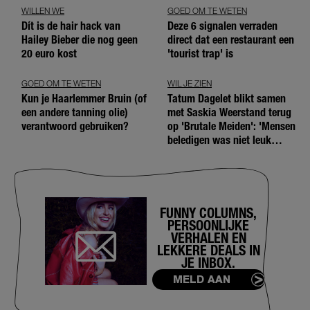
WILLEN WE
GOED OM TE WETEN
Dít is de hair hack van
Deze 6 signalen verraden
Hailey Bieber die nog geen
direct dat een restaurant een
20 euro kost
'tourist trap' is
GOED OM TE WETEN
WIL JE ZIEN
Kun je Haarlemmer Bruin (of
Tatum Dagelet blikt samen
een andere tanning olie)
met Saskia Weerstand terug
verantwoord gebruiken?
op 'Brutale Meiden': 'Mensen
beledigen was niet leuk
meer'
FUNNY COLUMNS,
PERSOONLIJKE
VERHALEN EN
LEKKERE DEALS IN
JE INBOX.
MELD AAN