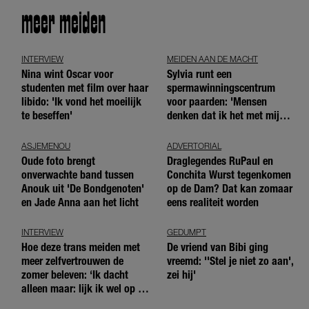
meer meiden
INTERVIEW
MEIDEN AAN DE MACHT
Nina wint Oscar voor
Sylvia runt een
studenten met film over haar
spermawinningscentrum
libido: 'Ik vond het moeilijk
voor paarden: 'Mensen
te beseffen'
denken dat ik het met mijn
blote handen doe'
ASJEMENOU
ADVERTORIAL
Oude foto brengt
Draglegendes RuPaul en
onverwachte band tussen
Conchita Wurst tegenkomen
Anouk uit 'De Bondgenoten'
op de Dam? Dat kan zomaar
en Jade Anna aan het licht
eens realiteit worden
INTERVIEW
GEDUMPT
Hoe deze trans meiden met
De vriend van Bibi ging
meer zelfvertrouwen de
vreemd: ''Stel je niet zo aan',
zomer beleven: ‘Ik dacht
zei hij'
alleen maar: lijk ik wel op de
andere meiden?’