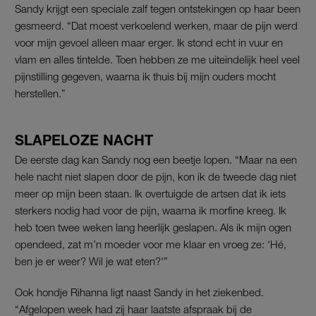
Sandy krijgt een speciale zalf tegen ontstekingen op haar been
gesmeerd. “Dat moest verkoelend werken, maar de pijn werd
voor mijn gevoel alleen maar erger. Ik stond echt in vuur en
vlam en alles tintelde. Toen hebben ze me uiteindelijk heel veel
pijnstilling gegeven, waarna ik thuis bij mijn ouders mocht
herstellen.”
SLAPELOZE NACHT
De eerste dag kan Sandy nog een beetje lopen. “Maar na een
hele nacht niet slapen door de pijn, kon ik de tweede dag niet
meer op mijn been staan. Ik overtuigde de artsen dat ik iets
sterkers nodig had voor de pijn, waarna ik morfine kreeg. Ik
heb toen twee weken lang heerlijk geslapen. Als ik mijn ogen
opendeed, zat m’n moeder voor me klaar en vroeg ze: ‘Hé,
ben je er weer? Wil je wat eten?'”
Ook hondje Rihanna ligt naast Sandy in het ziekenbed.
“Afgelopen week had zij haar laatste afspraak bij de