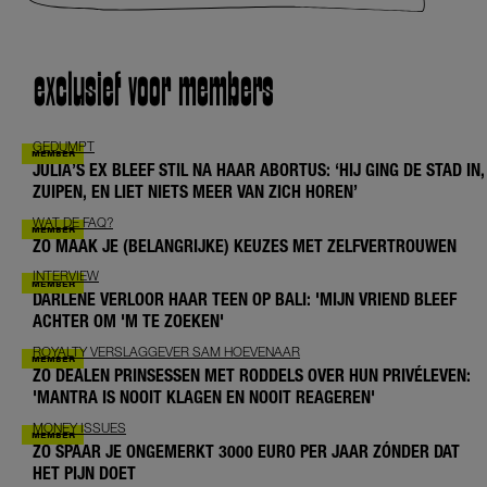
exclusief voor members
GEDUMPT
JULIA’S EX BLEEF STIL NA HAAR ABORTUS: ‘HIJ GING DE STAD IN,
ZUIPEN, EN LIET NIETS MEER VAN ZICH HOREN’
WAT DE FAQ?
ZO MAAK JE (BELANGRIJKE) KEUZES MET ZELFVERTROUWEN
INTERVIEW
DARLENE VERLOOR HAAR TEEN OP BALI: 'MIJN VRIEND BLEEF
ACHTER OM 'M TE ZOEKEN'
ROYALTY VERSLAGGEVER SAM HOEVENAAR
ZO DEALEN PRINSESSEN MET RODDELS OVER HUN PRIVÉLEVEN:
'MANTRA IS NOOIT KLAGEN EN NOOIT REAGEREN'
MONEY ISSUES
ZO SPAAR JE ONGEMERKT 3000 EURO PER JAAR ZÓNDER DAT
HET PIJN DOET