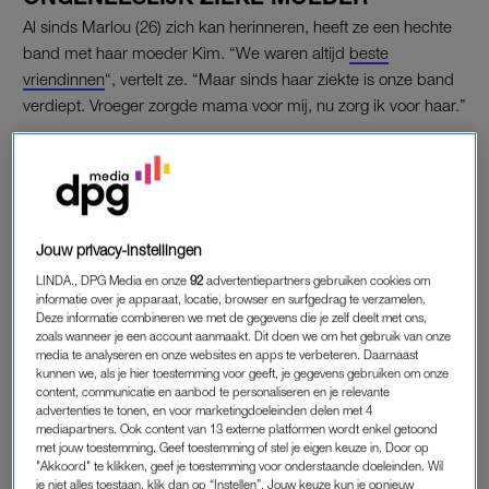
Al sinds Marlou (26) zich kan herinneren, heeft ze een hechte
band met haar moeder Kim. “We waren altijd
beste
vriendinnen
“, vertelt ze. “Maar sinds haar ziekte is onze band
verdiept. Vroeger zorgde mama voor mij, nu zorg ik voor haar.”
Kim heeft de
ziekte van Huntington
, een ongeneeslijke erfelijke
aandoening die delen van de hersenen aantasten. “Rond haar
veertigste openbaarden zich de eerste symptomen. Inmiddels
gaat haar gezondheid snel achteruit. Ik zie haar elke dag
Jouw privacy-instellingen
veranderen en moet dagelijks stukjes mama inleveren. De
LINDA., DPG Media en onze
92
advertentiepartners gebruiken cookies om
band die we hadden, is veranderd. De rollen zijn nu
informatie over je apparaat, locatie, browser en surfgedrag te verzamelen.
omgedraaid.”
Deze informatie combineren we met de gegevens die je zelf deelt met ons,
zoals wanneer je een account aanmaakt. Dit doen we om het gebruik van onze
media te analyseren en onze websites en apps te verbeteren. Daarnaast
Marlou deelt de
zorg voor haar moeder
met haar gezin.
kunnen we, als je hier toestemming voor geeft, je gegevens gebruiken om onze
“Dinsdag is mijn vaste dag. Dan haal ik mama uit bed,
content, communicatie en aanbod te personaliseren en je relevante
ontbijten we samen en help ik haar in bad. Ik was haar
advertenties te tonen, en voor marketingdoeleinden delen met 4
mediapartners. Ook content van 13 externe platformen wordt enkel getoond
lichaam, scheer haar, droog haar af en kleed haar aan. Hoe
met jouw toestemming. Geef toestemming of stel je eigen keuze in. Door op
we de dag verder invullen, verschilt. Soms gaan we naar
"Akkoord" te klikken, geef je toestemming voor onderstaande doeleinden. Wil
je niet alles toestaan, klik dan op “Instellen”. Jouw keuze kun je opnieuw
buiten, soms blijven we lekker de hele dag in pyjama binnen.