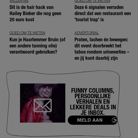
WILLEN WE
GOED OM TE WETEN
Dít is de hair hack van
Deze 6 signalen verraden
Hailey Bieber die nog geen
direct dat een restaurant een
20 euro kost
'tourist trap' is
GOED OM TE WETEN
ADVERTORIAL
Kun je Haarlemmer Bruin (of
Praten, lachen én bewegen:
een andere tanning olie)
dit event doorbreekt het
verantwoord gebruiken?
taboe rondom urineverlies –
en jij kunt daarbij zijn
FUNNY COLUMNS,
PERSOONLIJKE
VERHALEN EN
LEKKERE DEALS IN
JE INBOX.
MELD AAN