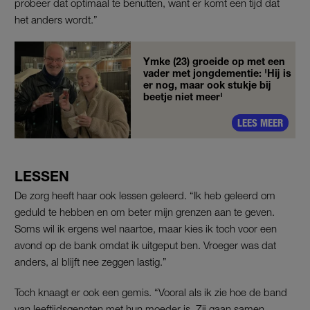
probeer dat optimaal te benutten, want er komt een tijd dat
het anders wordt.”
Ymke (23) groeide op met een
vader met jongdementie: 'Hij is
er nog, maar ook stukje bij
beetje niet meer'
LEES MEER
LESSEN
De zorg heeft haar ook lessen geleerd. “Ik heb geleerd om
geduld te hebben en om beter mijn grenzen aan te geven.
Soms wil ik ergens wel naartoe, maar kies ik toch voor een
avond op de bank omdat ik uitgeput ben. Vroeger was dat
anders, al blijft nee zeggen lastig.”
Toch knaagt er ook een gemis. “Vooral als ik zie hoe de band
van leeftijdsgenoten met hun moeder is. Zij gaan samen