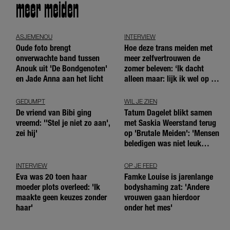
meer meiden
ASJEMENOU
INTERVIEW
Oude foto brengt
Hoe deze trans meiden met
onverwachte band tussen
meer zelfvertrouwen de
Anouk uit 'De Bondgenoten'
zomer beleven: ‘Ik dacht
en Jade Anna aan het licht
alleen maar: lijk ik wel op de
andere meiden?’
GEDUMPT
WIL JE ZIEN
De vriend van Bibi ging
Tatum Dagelet blikt samen
vreemd: ''Stel je niet zo aan',
met Saskia Weerstand terug
zei hij'
op 'Brutale Meiden': 'Mensen
beledigen was niet leuk
meer'
INTERVIEW
OP JE FEED
Eva was 20 toen haar
Famke Louise is jarenlange
moeder plots overleed: 'Ik
bodyshaming zat: 'Andere
maakte geen keuzes zonder
vrouwen gaan hierdoor
haar'
onder het mes'