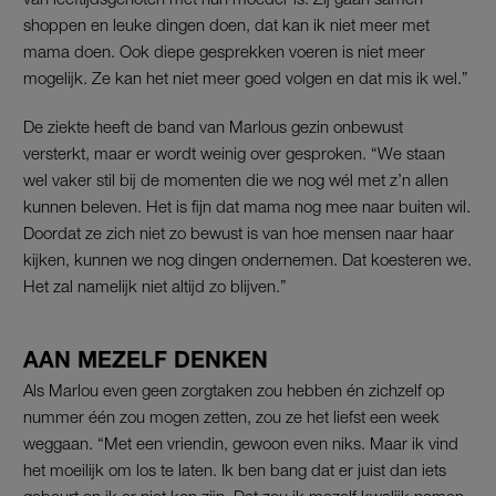
shoppen en leuke dingen doen, dat kan ik niet meer met
mama doen. Ook diepe gesprekken voeren is niet meer
mogelijk. Ze kan het niet meer goed volgen en dat mis ik wel.”
De ziekte heeft de band van Marlous gezin onbewust
versterkt, maar er wordt weinig over gesproken. “We staan
wel vaker stil bij de momenten die we nog wél met z’n allen
kunnen beleven. Het is fijn dat mama nog mee naar buiten wil.
Doordat ze zich niet zo bewust is van hoe mensen naar haar
kijken, kunnen we nog dingen ondernemen. Dat koesteren we.
Het zal namelijk niet altijd zo blijven.”
AAN MEZELF DENKEN
Als Marlou even geen zorgtaken zou hebben én zichzelf op
nummer één zou mogen zetten, zou ze het liefst een week
weggaan. “Met een vriendin, gewoon even niks. Maar ik vind
het moeilijk om los te laten. Ik ben bang dat er juist dan iets
gebeurt en ik er niet kon zijn. Dat zou ik mezelf kwalijk nemen.