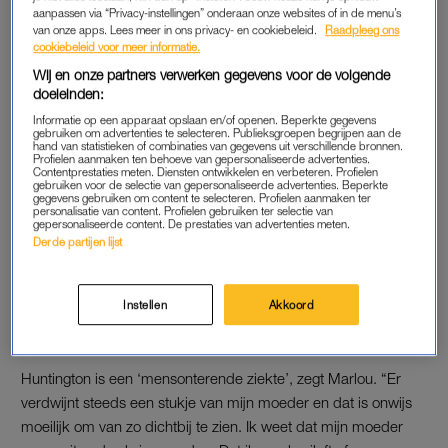
aanpassen via “Privacy-instellingen” onderaan onze websites of in de menu’s
Tussen de middag rust ze, dan doe ik het huishouden en
van onze apps. Lees meer in ons privacy- en cookiebeleid.
Raadpleeg ons
bereid ik het avondeten voor. Als we aan tafel gaan, snijd ik
cookiebeleid voor meer informatie.
alles klein. Gelukkig kan mama nog wel het eten zelf naar haar
Wij en onze partners verwerken gegevens voor de volgende
doeleinden:
mond brengen, maar bij de meeste dingen heeft ze hulp
nodig. Eerlijk gezegd had ik onderschat hoeveel werk het was
Informatie op een apparaat opslaan en/of openen. Beperkte gegevens
gebruiken om advertenties te selecteren. Publieksgroepen begrijpen aan de
toen ik ja zei. Toch zou ik het niet anders willen”, bekent ze.
hand van statistieken of combinaties van gegevens uit verschillende bronnen.
Profielen aanmaken ten behoeve van gepersonaliseerde advertenties.
Contentprestaties meten. Diensten ontwikkelen en verbeteren. Profielen
gebruiken voor de selectie van gepersonaliseerde advertenties. Beperkte
gegevens gebruiken om content te selecteren. Profielen aanmaken ter
ZWAAR, MAAR INTIEM
personalisatie van content. Profielen gebruiken ter selectie van
gepersonaliseerde content. De prestaties van advertenties meten.
Dat ze als twintiger deze verantwoordelijkheid zou dragen, had
Derde partijen lijst
ze niet voorzien. “Het is mentaal en fysiek zwaar. Haar in en uit
bad tillen kost kracht en het confronteert me met haar
Instellen
Akkoord
kwetsbaarheid. Maar het is ook intiem. Ik ben dankbaar dat ik
dit voor haar kan doen.”
Huntington is een ‘mensonterende ziekte’, zegt Marlou. “Er
verdwijnt steeds een stukje van mijn moeder en dat is onwijs
moeilijk om van zo dichtbij te zien. Ik weet dat mijn moeder