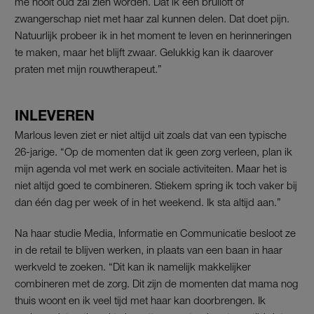
me nooit oud zal zien worden. Dat ik een bruiloft of
zwangerschap niet met haar zal kunnen delen. Dat doet pijn.
Natuurlijk probeer ik in het moment te leven en herinneringen
te maken, maar het blijft zwaar. Gelukkig kan ik daarover
praten met mijn rouwtherapeut.”
INLEVEREN
Marlous leven ziet er niet altijd uit zoals dat van een typische
26-jarige. “Op de momenten dat ik geen zorg verleen, plan ik
mijn agenda vol met werk en sociale activiteiten. Maar het is
niet altijd goed te combineren. Stiekem spring ik toch vaker bij
dan één dag per week of in het weekend. Ik sta altijd aan.”
Na haar studie Media, Informatie en Communicatie besloot ze
in de retail te blijven werken, in plaats van een baan in haar
werkveld te zoeken. “Dit kan ik namelijk makkelijker
combineren met de zorg. Dit zijn de momenten dat mama nog
thuis woont en ik veel tijd met haar kan doorbrengen. Ik