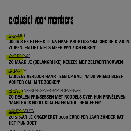
exclusief voor members
GEDUMPT
JULIA’S EX BLEEF STIL NA HAAR ABORTUS: ‘HIJ GING DE STAD IN,
ZUIPEN, EN LIET NIETS MEER VAN ZICH HOREN’
WAT DE FAQ?
ZO MAAK JE (BELANGRIJKE) KEUZES MET ZELFVERTROUWEN
INTERVIEW
DARLENE VERLOOR HAAR TEEN OP BALI: 'MIJN VRIEND BLEEF
ACHTER OM 'M TE ZOEKEN'
ROYALTY VERSLAGGEVER SAM HOEVENAAR
ZO DEALEN PRINSESSEN MET RODDELS OVER HUN PRIVÉLEVEN:
'MANTRA IS NOOIT KLAGEN EN NOOIT REAGEREN'
MONEY ISSUES
ZO SPAAR JE ONGEMERKT 3000 EURO PER JAAR ZÓNDER DAT
HET PIJN DOET