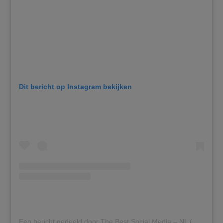
Dit bericht op Instagram bekijken
Een bericht gedeeld door The Best Social Media – NL (@thebestsocialmedianl)