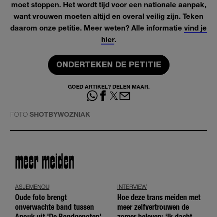
moet stoppen. Het wordt tijd voor een nationale aanpak,
want vrouwen moeten altijd en overal veilig zijn. Teken
daarom onze petitie. Meer weten? Alle informatie
vind je
hier
.
ONDERTEKEN DE PETITIE
GOED ARTIKEL? DELEN MAAR.
FOTO
SHOTBYWOZNIAK
meer meiden
ASJEMENOU
INTERVIEW
Oude foto brengt
Hoe deze trans meiden met
onverwachte band tussen
meer zelfvertrouwen de
Anouk uit 'De Bondgenoten'
zomer beleven: ‘Ik dacht