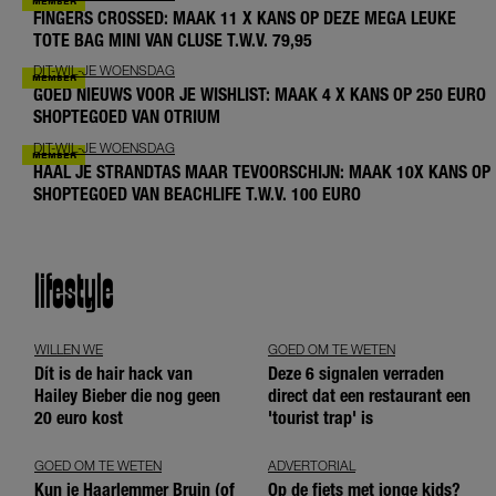
FINGERS CROSSED: MAAK 11 X KANS OP DEZE MEGA LEUKE
TOTE BAG MINI VAN CLUSE T.W.V. 79,95
DIT-WIL-JE WOENSDAG
GOED NIEUWS VOOR JE WISHLIST: MAAK 4 X KANS OP 250 EURO
SHOPTEGOED VAN OTRIUM
DIT-WIL-JE WOENSDAG
HAAL JE STRANDTAS MAAR TEVOORSCHIJN: MAAK 10X KANS OP
SHOPTEGOED VAN BEACHLIFE T.W.V. 100 EURO
lifestyle
WILLEN WE
GOED OM TE WETEN
Dít is de hair hack van
Deze 6 signalen verraden
Hailey Bieber die nog geen
direct dat een restaurant een
20 euro kost
'tourist trap' is
GOED OM TE WETEN
ADVERTORIAL
Kun je Haarlemmer Bruin (of
Op de fiets met jonge kids?