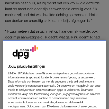
nachtbus naar huis, als hij merkt dat een vrouw die dezelfde
kant op moet zich door zijn aanwezigheid onveilig voelt. “Ik
merkte vrij snel dat we dezelfde richting op moesten. Het is
een donker en onprettig stuk, dat redelijk afgelegen is.”
“Ik zag meteen dat ze zich niet op haar gemak voelde, ook
door mijn aanwezigheid. Ik dacht: wat ga ik nu doen? Ik had
het idee dat ze twijfelde om me aan te spreken om te vragen
of ik met haar mee wilde lopen, maar ik denk dat ze dat niet
durfde. Zelf wilde ik haar ook graag hulp aanbieden, maar ik
was bang dat ze dat als eng zou ervaren.”
Jouw privacy-instellingen
LINDA., DPG Media en onze
92
advertentiepartners gebruiken cookies om
ANDERE WEG
informatie over je apparaat, locatie, browser en surfgedrag te verzamelen.
Deze informatie combineren we met de gegevens die je zelf deelt met ons,
Beau besluit voor haar uit te lopen om zo niet intimiderend
zoals wanneer je een account aanmaakt. Dit doen we om het gebruik van onze
over te komen, maar wel een oogje in het zeil te kunnen
media te analyseren en onze websites en apps te verbeteren. Daarnaast
kunnen we, als je hier toestemming voor geeft, je gegevens gebruiken om onze
houden. “Zij koos ervoor een andere weg in te slaan en kruiste
content, communicatie en aanbod te personaliseren en je relevante
mijn pad na een minuut of tien weer. Ik ben bijna twee meter,
advertenties te tonen, en voor marketingdoeleinden delen met 4
dus ik was verbaasd dat ze sneller had gelopen. Ik vroeg haar
mediapartners. Ook content van 13 externe platformen wordt enkel getoond