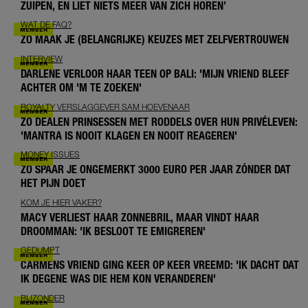
ZUIPEN, EN LIET NIETS MEER VAN ZICH HOREN’
WAT DE FAQ?
ZO MAAK JE (BELANGRIJKE) KEUZES MET ZELFVERTROUWEN
INTERVIEW
DARLENE VERLOOR HAAR TEEN OP BALI: 'MIJN VRIEND BLEEF
ACHTER OM 'M TE ZOEKEN'
ROYALTY VERSLAGGEVER SAM HOEVENAAR
ZO DEALEN PRINSESSEN MET RODDELS OVER HUN PRIVÉLEVEN:
'MANTRA IS NOOIT KLAGEN EN NOOIT REAGEREN'
MONEY ISSUES
ZO SPAAR JE ONGEMERKT 3000 EURO PER JAAR ZÓNDER DAT
HET PIJN DOET
KOM JE HIER VAKER?
MACY VERLIEST HAAR ZONNEBRIL, MAAR VINDT HAAR
DROOMMAN: 'IK BESLOOT TE EMIGREREN'
GEDUMPT
CARMENS VRIEND GING KEER OP KEER VREEMD: 'IK DACHT DAT
IK DEGENE WAS DIE HEM KON VERANDEREN'
BIJZONDER