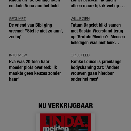
en Jade Anna aan het licht
alleen maar: lijk ik wel op de
andere meiden?’
GEDUMPT
WIL JE ZIEN
De vriend van Bibi ging
Tatum Dagelet blikt samen
vreemd: ''Stel je niet zo aan',
met Saskia Weerstand terug
zei hij'
op 'Brutale Meiden': 'Mensen
beledigen was niet leuk
meer'
INTERVIEW
OP JE FEED
Eva was 20 toen haar
Famke Louise is jarenlange
moeder plots overleed: 'Ik
bodyshaming zat: 'Andere
maakte geen keuzes zonder
vrouwen gaan hierdoor
haar'
onder het mes'
NU VERKRIJGBAAR