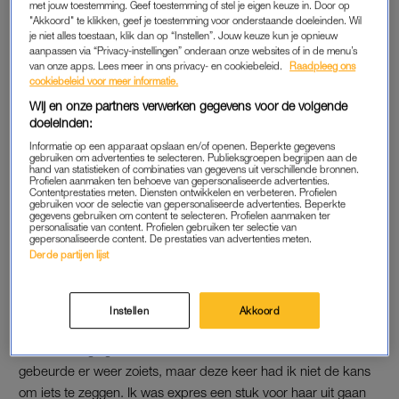
met jouw toestemming. Geef toestemming of stel je eigen keuze in. Door op
grappend waar ze vandaan kwam en hoe ze zo snel had
"Akkoord" te klikken, geef je toestemming voor onderstaande doeleinden. Wil
gelopen. Ze vertelde dat ze was gaan rennen langs een
je niet alles toestaan, klik dan op “Instellen”. Jouw keuze kun je opnieuw
aanpassen via “Privacy-instellingen” onderaan onze websites of in de menu’s
autoweg, omdat ze het eng vond. Er was langs die weg geen
van onze apps. Lees meer in ons privacy- en cookiebeleid.
Raadpleeg ons
trottoir en auto’s reden daar 80 kilometer per uur, maar zij
cookiebeleid voor meer informatie.
vond dat veiliger dan bij mij in de buurt lopen.”
Wij en onze partners verwerken gegevens voor de volgende
doeleinden:
“Ik had het idee dat de stemming vanaf dat moment wat
Informatie op een apparaat opslaan en/of openen. Beperkte gegevens
luchtiger was, omdat het minder donker was en we elkaar wat
gebruiken om advertenties te selecteren. Publieksgroepen begrijpen aan de
hand van statistieken of combinaties van gegevens uit verschillende bronnen.
beter konden zien. Op dat moment vertelde ik haar dat ik haar
Profielen aanmaken ten behoeve van gepersonaliseerde advertenties.
Contentprestaties meten. Diensten ontwikkelen en verbeteren. Profielen
had willen aanbieden om met haar mee te lopen, maar het
gebruiken voor de selectie van gepersonaliseerde advertenties. Beperkte
gegevens gebruiken om content te selecteren. Profielen aanmaken ter
idee had dat ze zich daar niet relaxed bij zou voelen. Zij gaf
personalisatie van content. Profielen gebruiken ter selectie van
gepersonaliseerde content. De prestaties van advertenties meten.
aan dat ze mij ook had willen vragen om mee te lopen, maar
Derde partijen lijst
niet goed durfde.”
Instellen
Akkoord
RENNEN
Het voorval ging hem niet in de koude kleren zitten. “Laatst
gebeurde er weer zoiets, maar deze keer had ik niet de kans
om iets te zeggen. Ik was expres een stuk voor haar uit gaan