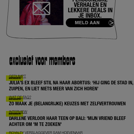
VERHALEN EN
LEKKERE DEALS IN
JE INBOX.
MELD AAN
exclusief voor members
GEDUMPT
JULIA’S EX BLEEF STIL NA HAAR ABORTUS: ‘HIJ GING DE STAD IN,
ZUIPEN, EN LIET NIETS MEER VAN ZICH HOREN’
WAT DE FAQ?
ZO MAAK JE (BELANGRIJKE) KEUZES MET ZELFVERTROUWEN
INTERVIEW
DARLENE VERLOOR HAAR TEEN OP BALI: 'MIJN VRIEND BLEEF
ACHTER OM 'M TE ZOEKEN'
ROYALTY VERSLAGGEVER SAM HOEVENAAR