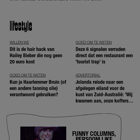
lifestyle
WILLEN WE
GOED OM TE WETEN
Dít is de hair hack van
Deze 6 signalen verraden
Hailey Bieber die nog geen
direct dat een restaurant een
20 euro kost
'tourist trap' is
GOED OM TE WETEN
ADVERTORIAL
Kun je Haarlemmer Bruin (of
Jolanda reisde naar een
een andere tanning olie)
afgelegen eiland voor de
verantwoord gebruiken?
kust van Zuid-Australië: 'Wij
kwamen aan, onze koffers
niet'
FUNNY COLUMNS,
PERSOONLIJKE