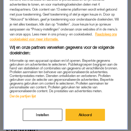
advertenties te tonen, en voor marketingdoeleinden delen met 4
VERWACHTINGEN
mediapartners. Ook content van 13 externe platformen wordt enkel getoond
“Zelf kom ik uit een mediagezin, waardoor het mij juist
met jouw toestemming. Geef toestemming of stel je eigen keuze in. Door op
"Akkoord" te klikken, geef je toestemming voor onderstaande doeleinden. Wil
interessant leek om dat kantoortype te worden die lange
je niet alles toestaan, klik dan op “Instellen”. Jouw keuze kun je opnieuw
dagen draait, goed is in Excel en elke dag een mantelpakje
aanpassen via “Privacy-instellingen” onderaan onze websites of in de menu’s
van onze apps. Lees meer in ons privacy- en cookiebeleid.
Raadpleeg ons
draagt. Daar heeft
Meghan Markle
in de serie
Suits
ook flink
cookiebeleid voor meer informatie.
aan bijgedragen.”
Wij en onze partners verwerken gegevens voor de volgende
doeleinden:
Als Victoria op haar 24e klaar is met haar master
Informatie op een apparaat opslaan en/of openen. Beperkte gegevens
bedrijfskunde begint ze aan een corporate baan op de
Zuidas
.
gebruiken om advertenties te selecteren. Publieksgroepen begrijpen aan de
hand van statistieken of combinaties van gegevens uit verschillende bronnen.
“Al tien jaar lang schrijf ik elke dag in mijn dagboek”, vertelt ze.
Profielen aanmaken ten behoeve van gepersonaliseerde advertenties.
Contentprestaties meten. Diensten ontwikkelen en verbeteren. Profielen
“En op de dag dat ik het aanbod kreeg voor deze baan,
gebruiken voor de selectie van gepersonaliseerde advertenties. Beperkte
schreef ik: ‘Ik ga dit doen, want dit past goed bij de volgende
gegevens gebruiken om content te selecteren. Profielen aanmaken ter
personalisatie van content. Profielen gebruiken ter selectie van
stap in mijn leven, maar ik weet nu al dat ik er geen voldoening
gepersonaliseerde content. De prestaties van advertenties meten.
Derde partijen lijst
uit ga halen.’ Het was dus al wel duidelijk dat dit niets voor mij
was, maar ik dacht ook: ik heb hier jaren naartoe gewerkt, dus
we gaan het gewoon proberen en
let’s fucking see
.”
Instellen
Akkoord