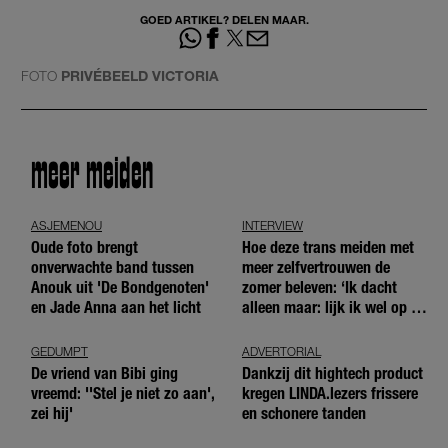
GOED ARTIKEL? DELEN MAAR.
FOTO
PRIVÉBEELD VICTORIA
meer meiden
ASJEMENOU
INTERVIEW
Oude foto brengt
Hoe deze trans meiden met
onverwachte band tussen
meer zelfvertrouwen de
Anouk uit 'De Bondgenoten'
zomer beleven: ‘Ik dacht
en Jade Anna aan het licht
alleen maar: lijk ik wel op de
andere meiden?’
GEDUMPT
ADVERTORIAL
De vriend van Bibi ging
Dankzij dit hightech product
vreemd: ''Stel je niet zo aan',
kregen LINDA.lezers frissere
zei hij'
en schonere tanden