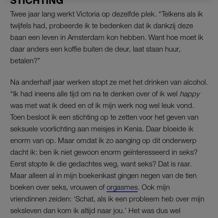
STICHTING
Twee jaar lang werkt Victoria op dezelfde plek. “Telkens als ik
twijfels had, probeerde ik te bedenken dat ik dankzij deze
baan een leven in Amsterdam kon hebben. Want hoe moet ik
daar anders een koffie buiten de deur, laat staan huur,
betalen?”
Na anderhalf jaar werken stopt ze met het drinken van alcohol.
“Ik had ineens alle tijd om na te denken over of ik wel
happy
was met wat ik deed en of ik mijn werk nog wel leuk vond.
Toen besloot ik een stichting op te zetten voor het geven van
seksuele voorlichting aan meisjes in Kenia. Daar bloeide ik
enorm van op. Maar omdat ik zo aanging op dit onderwerp
dacht ik: ben ik niet gewoon enorm geïnteresseerd in seks?
Eerst stopte ik die gedachtes weg, want seks? Dat is raar.
Maar alleen al in mijn boekenkast gingen negen van de tien
boeken over seks, vrouwen of
orgasmes
. Ook mijn
vriendinnen zeiden: ‘Schat, als ik een probleem heb over mijn
seksleven dan kom ik altijd naar jou.’ Het was dus wel