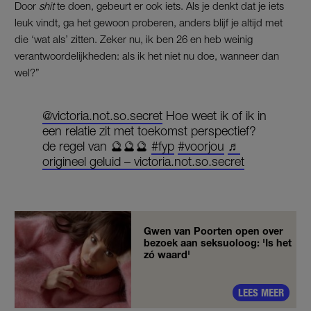
Door
shit
te doen, gebeurt er ook iets. Als je denkt dat je iets
leuk vindt, ga het gewoon proberen, anders blijf je altijd met
die ‘wat als’ zitten. Zeker nu, ik ben 26 en heb weinig
verantwoordelijkheden: als ik het niet nu doe, wanneer dan
wel?”
@victoria.not.so.secret
Hoe weet ik of ik in
een relatie zit met toekomst perspectief?
de regel van 🔮🔮🔮
#fyp
#voorjou
♬
origineel geluid – victoria.not.so.secret
Gwen van Poorten open over
bezoek aan seksuoloog: 'Is het
zó waard'
LEES MEER