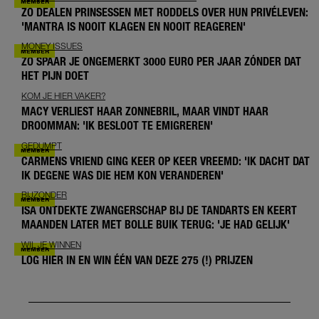
ZO DEALEN PRINSESSEN MET RODDELS OVER HUN PRIVÉLEVEN:
'MANTRA IS NOOIT KLAGEN EN NOOIT REAGEREN'
MONEY ISSUES
ZO SPAAR JE ONGEMERKT 3000 EURO PER JAAR ZÓNDER DAT
HET PIJN DOET
KOM JE HIER VAKER?
MACY VERLIEST HAAR ZONNEBRIL, MAAR VINDT HAAR
DROOMMAN: 'IK BESLOOT TE EMIGREREN'
GEDUMPT
CARMENS VRIEND GING KEER OP KEER VREEMD: 'IK DACHT DAT
IK DEGENE WAS DIE HEM KON VERANDEREN'
BIJZONDER
ISA ONTDEKTE ZWANGERSCHAP BIJ DE TANDARTS EN KEERT
MAANDEN LATER MET BOLLE BUIK TERUG: 'JE HAD GELIJK'
WIL JE WINNEN
LOG HIER IN EN WIN ÉÉN VAN DEZE 275 (!) PRIJZEN