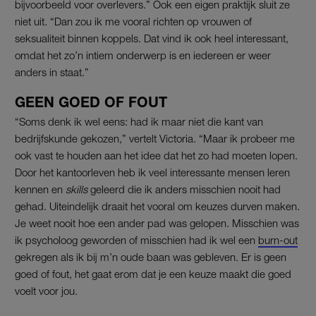
bijvoorbeeld voor overlevers.” Ook een eigen praktijk sluit ze
niet uit. “Dan zou ik me vooral richten op vrouwen of
seksualiteit binnen koppels. Dat vind ik ook heel interessant,
omdat het zo’n intiem onderwerp is en iedereen er weer
anders in staat.”
GEEN GOED OF FOUT
“Soms denk ik wel eens: had ik maar niet die kant van
bedrijfskunde gekozen,” vertelt Victoria. “Maar ik probeer me
ook vast te houden aan het idee dat het zo had moeten lopen.
Door het kantoorleven heb ik veel interessante mensen leren
kennen en
skills
geleerd die ik anders misschien nooit had
gehad. Uiteindelijk draait het vooral om keuzes durven maken.
Je weet nooit hoe een ander pad was gelopen. Misschien was
ik psycholoog geworden of misschien had ik wel een
burn-out
gekregen als ik bij m’n oude baan was gebleven. Er is geen
goed of fout, het gaat erom dat je een keuze maakt die goed
voelt voor jou.