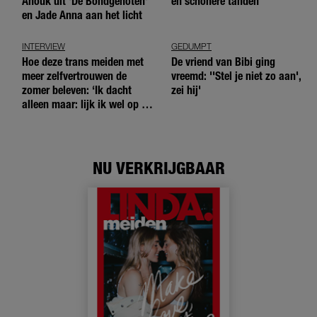
Anouk uit 'De Bondgenoten'
en schonere tanden
en Jade Anna aan het licht
INTERVIEW
GEDUMPT
Hoe deze trans meiden met
De vriend van Bibi ging
meer zelfvertrouwen de
vreemd: ''Stel je niet zo aan',
zomer beleven: ‘Ik dacht
zei hij'
alleen maar: lijk ik wel op de
andere meiden?’
NU VERKRIJGBAAR