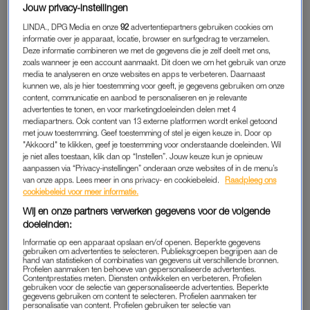
Jouw privacy-instellingen
studievertraging opliep”, zegt Noortje. “Er wordt van je
LINDA., DPG Media en onze
92
advertentiepartners gebruiken cookies om
verwacht
dat je drie jaar studeert, een master doet en daarna
informatie over je apparaat, locatie, browser en surfgedrag te verzamelen.
gaat werken – in de richting waarin je hebt gestudeerd. Maar
Deze informatie combineren we met de gegevens die je zelf deelt met ons,
zoals wanneer je een account aanmaakt. Dit doen we om het gebruik van onze
ik merkte al snel dat die
road to succes
niks voor mij was.
media te analyseren en onze websites en apps te verbeteren. Daarnaast
Waarom zou ik een kantoorbaan hebben om aan hun
kunnen we, als je hier toestemming voor geeft, je gegevens gebruiken om onze
verwachting te voldoen? Over tien jaar kan ik nog steeds iets
content, communicatie en aanbod te personaliseren en je relevante
advertenties te tonen, en voor marketingdoeleinden delen met 4
met mijn studie doen.”
mediapartners. Ook content van 13 externe platformen wordt enkel getoond
met jouw toestemming. Geef toestemming of stel je eigen keuze in. Door op
"Akkoord" te klikken, geef je toestemming voor onderstaande doeleinden. Wil
je niet alles toestaan, klik dan op “Instellen”. Jouw keuze kun je opnieuw
PROEFWONEN IN INNSBRUCK
aanpassen via “Privacy-instellingen” onderaan onze websites of in de menu’s
Haar studie haalt Noortje begin dit jaar. Ze schrijft zich in voor
van onze apps. Lees meer in ons privacy- en cookiebeleid.
Raadpleeg ons
cookiebeleid voor meer informatie.
een master, die ze pas in september kan starten. Die
Wij en onze partners verwerken gegevens voor de volgende
tussenperiode wil ze vullen door te werken. Haar huur in
doeleinden:
Rotterdam betaalt zichzelf immers niet. “Waarom zou ik in
Informatie op een apparaat opslaan en/of openen. Beperkte gegevens
Nederland werken om enkel mijn huur te betalen, dacht ik. Ik
gebruiken om advertenties te selecteren. Publieksgroepen begrijpen aan de
hand van statistieken of combinaties van gegevens uit verschillende bronnen.
kan dit half jaar net zo goed in een ander land werken om
Profielen aanmaken ten behoeve van gepersonaliseerde advertenties.
daar de huur te betalen.
Contentprestaties meten. Diensten ontwikkelen en verbeteren. Profielen
gebruiken voor de selectie van gepersonaliseerde advertenties. Beperkte
gegevens gebruiken om content te selecteren. Profielen aanmaken ter
personalisatie van content. Profielen gebruiken ter selectie van
De afgelopen zeven jaar geef ik al skiles in het Oostenrijkse