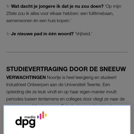
✨
Wat dacht je jongere ik dat je nu zou doen?
‘Op mijn
25ste zou ik alles voor elkaar hebben: een fulltimebaan,
samenwonen én een huis kopen.’
✨
Je nieuwe pad in één woord?
‘Vrijheid.’
STUDIEVERTRAGING DOOR DE SNEEUW
VERWACHTINGEN
Noortje is heel leergierig en studeert
Industrieel Ontwerpen aan de Universiteit Twente. Een
opleiding die ze leuk vindt en op haar eigen manier invult:
periodes tussen tentamens en colleges door vliegt ze naar de
sneeuw om skiles te geven. Ook doet ze een bestuursjaar,
waardoor zij anderhalf jaar langer doet over haar studie. In
januari dit jaar haalt zij haar bachelor.
“Mensen zeiden zoal dat ik mijn toekomst vergooide omdat ik