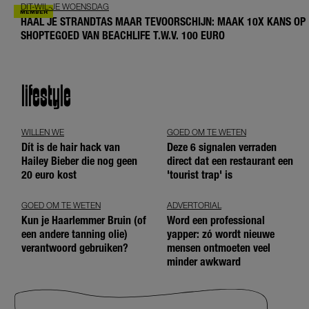
DIT-WIL-JE WOENSDAG
HAAL JE STRANDTAS MAAR TEVOORSCHIJN: MAAK 10X KANS OP
SHOPTEGOED VAN BEACHLIFE T.W.V. 100 EURO
lifestyle
WILLEN WE
GOED OM TE WETEN
Dít is de hair hack van
Deze 6 signalen verraden
Hailey Bieber die nog geen
direct dat een restaurant een
20 euro kost
'tourist trap' is
GOED OM TE WETEN
ADVERTORIAL
Kun je Haarlemmer Bruin (of
Word een professional
een andere tanning olie)
yapper: zó wordt nieuwe
verantwoord gebruiken?
mensen ontmoeten veel
minder awkward