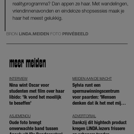
realityprogramma? Dan appen ze haar. Met wandelingen,
vriendinnenavonden en eindeloze shopsessies maak je
haar het meest gelukkig.
BRON
LINDA.MEIDEN
FOTO
PRIVÉBEELD
meer meiden
INTERVIEW
MEIDEN AAN DE MACHT
Nina wint Oscar voor
Sylvia runt een
studenten met film over haar
spermawinningscentrum
libido: 'Ik vond het moeilijk
voor paarden: 'Mensen
te beseffen'
denken dat ik het met mijn
blote handen doe'
ASJEMENOU
ADVERTORIAL
Oude foto brengt
Dankzij dit hightech product
onverwachte band tussen
kregen LINDA.lezers frissere