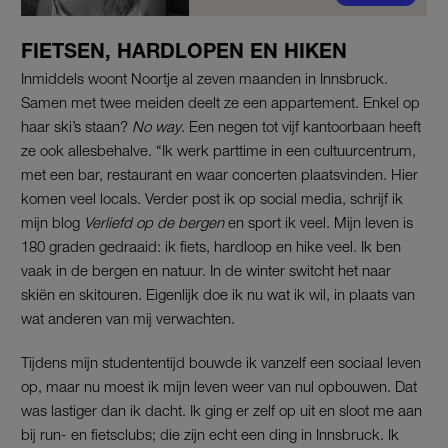
FIETSEN, HARDLOPEN EN HIKEN
Inmiddels woont Noortje al zeven maanden in Innsbruck.
Samen met twee meiden deelt ze een appartement. Enkel op
haar ski’s staan?
No way
. Een negen tot vijf kantoorbaan heeft
ze ook allesbehalve. “Ik werk parttime in een cultuurcentrum,
met een bar, restaurant en waar concerten plaatsvinden. Hier
komen veel locals. Verder post ik op social media, schrijf ik
mijn blog
Verliefd op de bergen
en sport ik veel. Mijn leven is
180 graden gedraaid: ik fiets, hardloop en hike veel. Ik ben
vaak in de bergen en natuur. In de winter switcht het naar
skiën en skitouren. Eigenlijk doe ik nu wat ik wil, in plaats van
wat anderen van mij verwachten.
Tijdens mijn studententijd bouwde ik vanzelf een sociaal leven
op, maar nu moest ik mijn leven weer van nul opbouwen. Dat
was lastiger dan ik dacht. Ik ging er zelf op uit en sloot me aan
bij run- en fietsclubs; die zijn echt een ding in Innsbruck. Ik