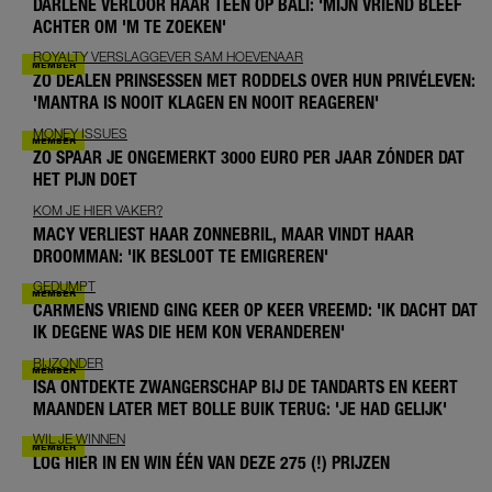
DARLENE VERLOOR HAAR TEEN OP BALI: 'MIJN VRIEND BLEEF
ACHTER OM 'M TE ZOEKEN'
ROYALTY VERSLAGGEVER SAM HOEVENAAR
ZO DEALEN PRINSESSEN MET RODDELS OVER HUN PRIVÉLEVEN:
'MANTRA IS NOOIT KLAGEN EN NOOIT REAGEREN'
MONEY ISSUES
ZO SPAAR JE ONGEMERKT 3000 EURO PER JAAR ZÓNDER DAT
HET PIJN DOET
KOM JE HIER VAKER?
MACY VERLIEST HAAR ZONNEBRIL, MAAR VINDT HAAR
DROOMMAN: 'IK BESLOOT TE EMIGREREN'
GEDUMPT
CARMENS VRIEND GING KEER OP KEER VREEMD: 'IK DACHT DAT
IK DEGENE WAS DIE HEM KON VERANDEREN'
BIJZONDER
ISA ONTDEKTE ZWANGERSCHAP BIJ DE TANDARTS EN KEERT
MAANDEN LATER MET BOLLE BUIK TERUG: 'JE HAD GELIJK'
WIL JE WINNEN
LOG HIER IN EN WIN ÉÉN VAN DEZE 275 (!) PRIJZEN