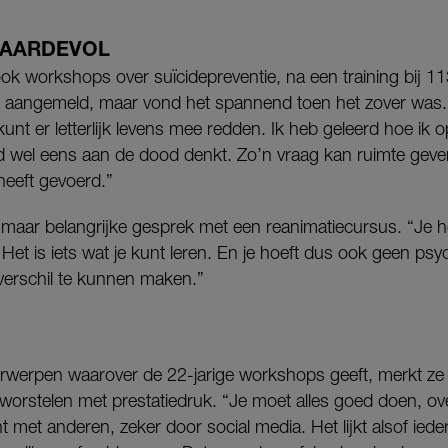
WAARDEVOL
ook workshops over suïcidepreventie, na een training bij 1
or aangemeld, maar vond het spannend toen het zover was.
kunt er letterlijk levens mee redden. Ik heb geleerd hoe ik o
 wel eens aan de dood denkt. Zo’n vraag kan ruimte gev
heeft gevoerd.”
e, maar belangrijke gesprek met een reanimatiecursus. “Je ho
et is iets wat je kunt leren. En je hoeft dus ook geen psyc
n verschil te kunnen maken.”
werpen waarover de 22-jarige workshops geeft, merkt ze
orstelen met prestatiedruk. “Je moet alles goed doen, ove
ant met anderen, zeker door social media. Het lijkt alsof ied