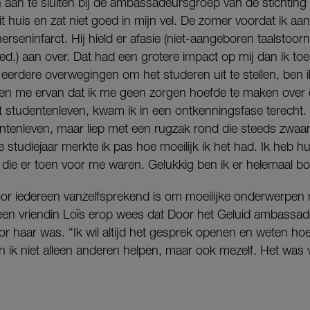
h aan te sluiten bij de ambassadeursgroep van de stichting 
it huis en zat niet goed in mijn vel. De zomer voordat ik aa
erseninfarct. Hij hield er afasie (niet-aangeboren taalstoor
d.) aan over. Dat had een grotere impact op mij dan ik toe
eerdere overwegingen om het studeren uit te stellen, ben i
en me ervan dat ik me geen zorgen hoefde te maken over de
 studentenleven, kwam ik in een ontkenningsfase terecht.
dentenleven, maar liep met een rugzak rond die steeds zwaa
 studiejaar merkte ik pas hoe moeilijk ik het had. Ik heb 
n die er toen voor me waren. Gelukkig ben ik er helemaal
voor iedereen vanzelfsprekend is om moeilijke onderwerpen
en vriendin Loïs erop wees dat Door het Geluid ambassade
or haar was. “Ik wil altijd het gesprek openen en weten ho
n ik niet alleen anderen helpen, maar ook mezelf. Het was 