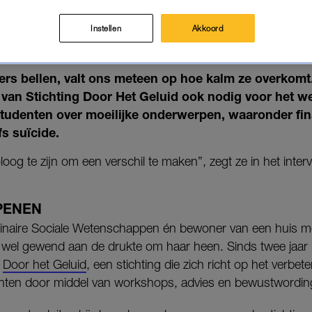
 MET STUDENTEN OVER PREST
DE: 'JE KUNT ER LEVENS MEE R
Instellen
Akkoord
16-05-2025
|
MISHA MARGARITTHA
ers bellen, valt ons meteen op hoe kalm ze overkomt.
van Stichting Door Het Geluid ook nodig voor het we
studenten over moeilijke onderwerpen, waaronder fin
fs suïcide.
oog te zijn om een verschil te maken”, zegt ze in het interv
PENEN
iplinaire Sociale Wetenschappen én bewoner van een huis m
) wel gewend aan de drukte om haar heen. Sinds twee jaar 
n
Door het Geluid
, een stichting die zich richt op het verbe
nten door middel van workshops, advies en bewustword