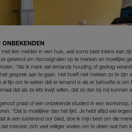
N ONBEKENDEN
t met tien meiden in een huis, wat soms best intens kan zij
e gewend om risicosignalen op te merken en moeilijke ge
enoten. “Als ik merk dat iemands houding of gedrag verand
 het gesprek aan te gaan. Het hoeft niet meteen zo te zijn 
een al fijn om te weten dat er iemand is als er behoefte is om 
maal dat als ze iets kwijt willen, dat ze dan bij mij kunnen
genoot praat of een onbekende student in een workshop, Lo
eren. “Dat is moeilijker dan het lijkt. Je hebt altijd wel erg
t ik een luisterend oor bied, doe ik mijn best om die men
r dat mensen zich veel veiliger voelen om te delen wat hen 