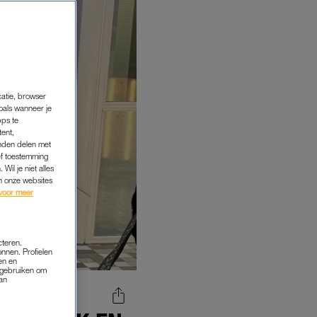
catie, browser
oals wanneer je
pps te
tent,
inden delen met
ef toestemming
Wil je niet alles
an onze websites
voor meer
cteren.
onnen. Profielen
en en
s gebruiken om
van