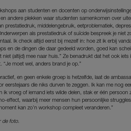
rkshops aan studenten en docenten op onderwijsinstelling
s en andere plekken waar studenten samenkomen over uit
prestatiedruk, middelengebruik, eetproblematiek, depressi
Onderwerpen als prestatiedruk of suïcide bespreek je niet 
aal. Ik check altijd eerst bij mezelf in: hoe zit ik erbij van
ps en de dingen die daar gedeeld worden, goed kan schei
niet (altijd) mee naar huis.” Ze benadrukt dat het ook iets 
t. “Je moet wel, anders brand je op.”
eractief, en geen enkele groep is hetzelfde, laat de ambas
oor eerstejaars die niks durven te zeggen. Ik kan me nog e
n ik vroeg of iemand iets wilde delen, stak er één persoon 
o-effect, waarbij meer mensen hun persoonlijke struggles 
moment kan zo’n workshop compleet veranderen.”
 de foto.