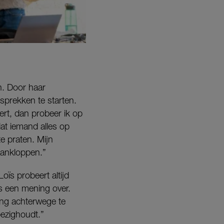
n. Door haar
sprekken te starten.
ert, dan probeer ik op
dat iemand alles op
te praten. Mijn
 aankloppen.”
ïs probeert altijd
ens een mening over.
ing achterwege te
bezighoudt.”