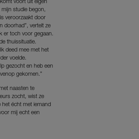
komt voort uit eigen
n mijn studie begon,
nis veroorzaakt door
n doorhad”, vertelt ze
k er toch voor gegaan.
 thuissituatie.
 Ik deed mee met het
rder voelde.
hulp gezocht en heb een
 bovenop gekomen.”
 met naasten te
urs zocht, wist ze
e het écht met iemand
voor mij echt een