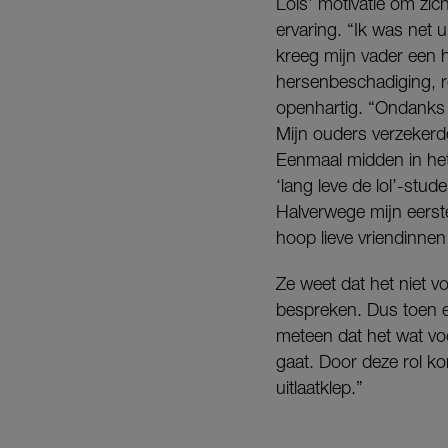
Loïs’ motivatie om zic
ervaring. “Ik was net u
kreeg mijn vader een h
hersenbeschadiging, re
openhartig. “Ondanks 
Mijn ouders verzekerd
Eenmaal midden in het
‘lang leve de lol’-stu
Halverwege mijn eerste
hoop lieve vriendinne
Ze weet dat het niet 
bespreken. Dus toen e
meteen dat het wat vo
gaat. Door deze rol ko
uitlaatklep.”