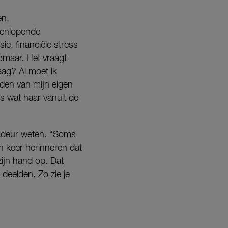
en,
eenlopende
e, financiële stress
zomaar. Het vraagt
daag? Al moet ik
den van mijn eigen
is wat haar vanuit de
sadeur weten. “Soms
en keer herinneren dat
zijn hand op. Dat
deelden. Zo zie je