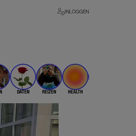
INLOGGEN
N
DATEN
REIZEN
HEALTH
$$$
💄 & 👗