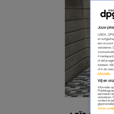
Jouw priva
LINDA., DPG
en surfgedra
een account 
verbeteren. 
communicatie
4 mediapartn
of stel je ei
toestaan, kli
of in de men
informatie.
Wij en onz
Informatie o
Publieksgroe
aanmaken ten
verbeteren. 
content te se
gepersonalis
Derde partijen