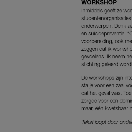
WORKSHOP
Inmiddels geeft ze wo
studentenorganisatie
onderwerpen. Denk aan 
en suïcidepreventie. “
voorbereiding, ook ment
zeggen dat ik worksho
gevoelens. Ik neem het 
stichting geleerd word
De workshops zijn int
sta je voor een zaal v
dat het geval was. Toe
zorgde voor een domin
maar, één kwetsbaar 
Tekst loopt door onder