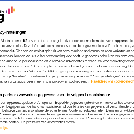
cy-instellingen
 Media en onze
92
advertentiepartners gebruiken cookies om informatie over je apparaat, lo
g te verzamelen. Deze informatie combineren we met de gegevens die je zelf deelt met ons, z
aanmaakt. Dit doen we om het gebruik van onze media te analyseren en onze websites en a
Daarnaast kunnen we, als je hier toestemming voor geeft, je gegevens gebruiken om onze con
 en aanbod te personaliseren en je relevante advertenties te tonen, en voor marketingdoele
ers. Ook content van 13 externe platformen wordt enkel getoond met jouw toestemming. Ge
gen keuze in. Door op "Akkoord" te klikken, geef je toestemming voor onderstaande doeleinden. 
k dan op “Instellen”. Jouw keuze kun je opnieuw aanpassen via “Privacy-instellingen” ondera
u’s van onze apps. Lees meer in ons privacy- en cookiebeleid.
Raadpleeg ons cookiebeleid 
e partners verwerken gegevens voor de volgende doeleinden:
p een apparaat opslaan en/of openen. Beperkte gegevens gebruiken om advertenties te sele
pen begrijpen aan de hand van statistieken of combinaties van gegevens uit verschillende br
 behoeve van gepersonaliseerde advertenties. Contentprestaties meten. Diensten ontwikkel
Profielen gebruiken voor de selectie van gepersonaliseerde advertenties. Beperkte gegeven
lecteren. Profielen aanmaken ter personalisatie van content. Profielen gebruiken ter selectie 
eerde content. De prestaties van advertenties meten.
MENTALE GEZONDHEID
INTERVIEW
|
 lijst