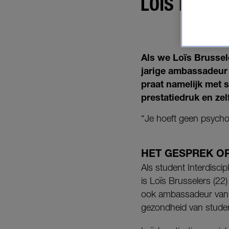
LOÏS PRAAT
SUÏCI
Als we Loïs Brussel
jarige ambassadeur 
praat namelijk met 
prestatiedruk en zel
“Je hoeft geen psychol
HET GESPREK O
Als student Interdisc
is Loïs Brusselers (22
ook ambassadeur va
gezondheid van stude