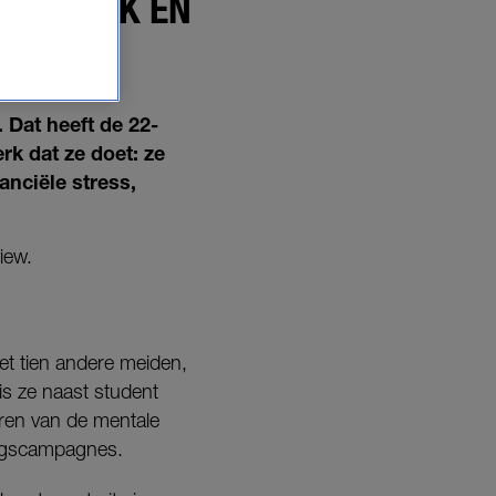
ATIEDRUK EN
EDDEN'
 Dat heeft de 22-
rk dat ze doet: ze
anciële stress,
iew.
et tien andere meiden,
is ze naast student
teren van de mentale
ingscampagnes.