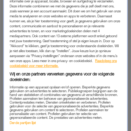
informatie over je apparaat, locatie, browser en surfgedrag te verzamelen.
Deze informatie combineren we met de gegevens die je zelf deelt met ons,
zoals wanneer je een account aanmaakt. Dit doen we om het gebruik van onze
media te analyseren en onze websites en apps te verbeteren. Daarnaast
kunnen we, als je hier toestemming voor geeft, je gegevens gebruiken om onze
content, communicatie en aanbod te personaliseren en je relevante
GEDUMPT
advertenties te tonen, en voor marketingdoeleinden delen met 4
JULIA’S EX BLEEF STIL NA HAAR ABORTUS:
mediapartners. Ook content van 13 externe platformen wordt enkel getoond
‘HIJ GING DE STAD IN, ZUIPEN, EN LIET NIETS
met jouw toestemming. Geef toestemming of stel je eigen keuze in. Door op
MEER VAN ZICH HOREN’
"Akkoord" te klikken, geef je toestemming voor onderstaande doeleinden. Wil
je niet alles toestaan, klik dan op “Instellen”. Jouw keuze kun je opnieuw
aanpassen via “Privacy-instellingen” onderaan onze websites of in de menu’s
WAT DE FAQ?
INTERVIEW
van onze apps. Lees meer in ons privacy- en cookiebeleid.
Raadpleeg ons
Zo maak je (belangrijke)
Darlene verloor haar teen op
cookiebeleid voor meer informatie.
keuzes met zelfvertrouwen
Bali: 'Mijn vriend bleef
Wij en onze partners verwerken gegevens voor de volgende
achter om 'm te zoeken'
doeleinden:
Informatie op een apparaat opslaan en/of openen. Beperkte gegevens
ROYALTY VERSLAGGEVER SAM
ADVERTORIAL
gebruiken om advertenties te selecteren. Publieksgroepen begrijpen aan de
HOEVENAAR
hand van statistieken of combinaties van gegevens uit verschillende bronnen.
Zin om te bingen? Déze
Profielen aanmaken ten behoeve van gepersonaliseerde advertenties.
Zo dealen prinsessen met
(iconische) queer series
Contentprestaties meten. Diensten ontwikkelen en verbeteren. Profielen
roddels over hun privéleven:
gebruiken voor de selectie van gepersonaliseerde advertenties. Beperkte
verdienen een plek op je
gegevens gebruiken om content te selecteren. Profielen aanmaken ter
'Mantra is nooit klagen en
kijklijst
personalisatie van content. Profielen gebruiken ter selectie van
nooit reageren'
gepersonaliseerde content. De prestaties van advertenties meten.
Derde partijen lijst