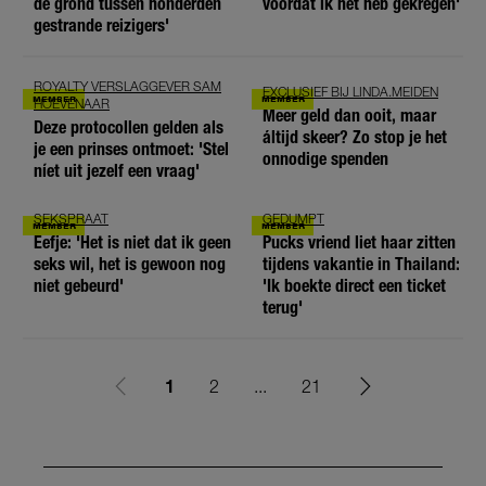
de grond tussen honderden
voordat ik het heb gekregen'
gestrande reizigers'
ROYALTY VERSLAGGEVER SAM
EXCLUSIEF BIJ LINDA.MEIDEN
HOEVENAAR
Meer geld dan ooit, maar
Deze protocollen gelden als
áltijd skeer? Zo stop je het
je een prinses ontmoet: 'Stel
onnodige spenden
níet uit jezelf een vraag'
SEKSPRAAT
GEDUMPT
Eefje: 'Het is niet dat ik geen
Pucks vriend liet haar zitten
seks wil, het is gewoon nog
tijdens vakantie in Thailand:
niet gebeurd'
'Ik boekte direct een ticket
terug'
1
2
...
21