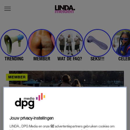
TRENDING
MEMBER
WAT DE FAQ?
SEKS!!!
CELE
Jouw privacy-instellingen
LINDA., DPG Media en onze
92
advertentiepartners gebruiken cookies om