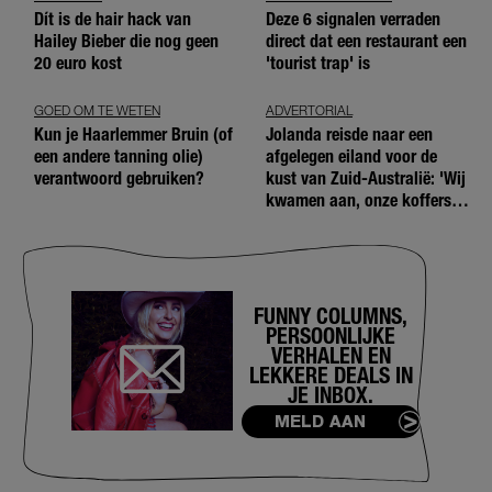
Dít is de hair hack van
Deze 6 signalen verraden
Hailey Bieber die nog geen
direct dat een restaurant een
20 euro kost
'tourist trap' is
GOED OM TE WETEN
ADVERTORIAL
Kun je Haarlemmer Bruin (of
Jolanda reisde naar een
een andere tanning olie)
afgelegen eiland voor de
verantwoord gebruiken?
kust van Zuid-Australië: 'Wij
kwamen aan, onze koffers
niet'
FUNNY COLUMNS,
PERSOONLIJKE
VERHALEN EN
LEKKERE DEALS IN
JE INBOX.
MELD AAN