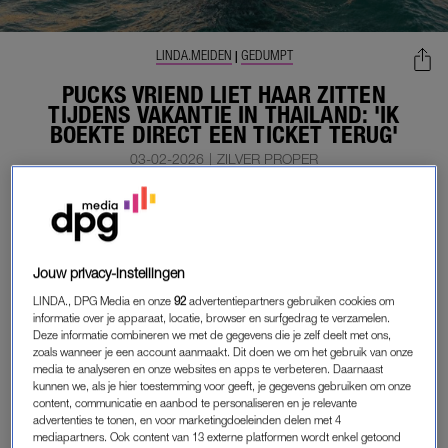
LINDA.MEIDEN
GEDUMPT
|
PUCKS VRIEND LIET HAAR ZITTEN
TIJDENS VAKANTIE IN THAILAND: 'IK
BOEKTE DIRECT EEN TICKET TERUG'
03-02-2026
|
ZILVER PROPER
MEMBER
LEES VERDER ALS
Jouw privacy-instellingen
MEMBER
LINDA., DPG Media en onze
92
advertentiepartners gebruiken cookies om
informatie over je apparaat, locatie, browser en surfgedrag te verzamelen.
Deze informatie combineren we met de gegevens die je zelf deelt met ons,
zoals wanneer je een account aanmaakt. Dit doen we om het gebruik van onze
Onbeperkt toegang tot alle artikelen
media te analyseren en onze websites en apps te verbeteren. Daarnaast
kunnen we, als je hier toestemming voor geeft, je gegevens gebruiken om onze
De chillste deals: win een e-reader of
content, communicatie en aanbod te personaliseren en je relevante
advertenties te tonen, en voor marketingdoeleinden delen met 4
elektrische fiets
mediapartners. Ook content van 13 externe platformen wordt enkel getoond