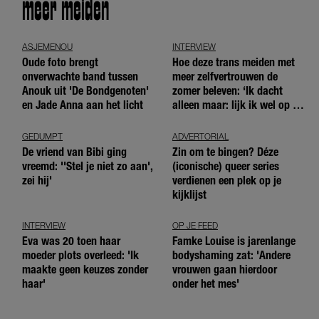
meer meiden
ASJEMENOU
INTERVIEW
Oude foto brengt
Hoe deze trans meiden met
onverwachte band tussen
meer zelfvertrouwen de
Anouk uit 'De Bondgenoten'
zomer beleven: ‘Ik dacht
en Jade Anna aan het licht
alleen maar: lijk ik wel op de
andere meiden?’
GEDUMPT
ADVERTORIAL
De vriend van Bibi ging
Zin om te bingen? Déze
vreemd: ''Stel je niet zo aan',
(iconische) queer series
zei hij'
verdienen een plek op je
kijklijst
INTERVIEW
OP JE FEED
Eva was 20 toen haar
Famke Louise is jarenlange
moeder plots overleed: 'Ik
bodyshaming zat: 'Andere
maakte geen keuzes zonder
vrouwen gaan hierdoor
haar'
onder het mes'