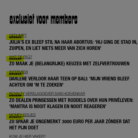
exclusief voor members
GEDUMPT
JULIA’S EX BLEEF STIL NA HAAR ABORTUS: ‘HIJ GING DE STAD IN,
ZUIPEN, EN LIET NIETS MEER VAN ZICH HOREN’
WAT DE FAQ?
ZO MAAK JE (BELANGRIJKE) KEUZES MET ZELFVERTROUWEN
INTERVIEW
DARLENE VERLOOR HAAR TEEN OP BALI: 'MIJN VRIEND BLEEF
ACHTER OM 'M TE ZOEKEN'
ROYALTY VERSLAGGEVER SAM HOEVENAAR
ZO DEALEN PRINSESSEN MET RODDELS OVER HUN PRIVÉLEVEN:
'MANTRA IS NOOIT KLAGEN EN NOOIT REAGEREN'
MONEY ISSUES
ZO SPAAR JE ONGEMERKT 3000 EURO PER JAAR ZÓNDER DAT
HET PIJN DOET
KOM JE HIER VAKER?