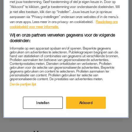
met jouw toestemming. Geef toestemming of stel je eigen keuze in. Door op
Lees LINDA.meiden online
"Akkoord" te klikken, geef je toestemming voor onderstaande doeleinden. Wil
je niet alles toestaan, klik dan op “Instellen”. Jouw keuze kun je opnieuw
aanpassen via “Privacy-instellingen” onderaan onze websites of in de menu’s
Geen gedoe: iedere maand
van onze apps. Lees meer in ons privacy- en cookiebeleid.
Raadpleeg ons
opzegbaar
cookiebeleid voor meer informatie.
Wij en onze partners verwerken gegevens voor de volgende
doeleinden:
START GRATIS
Informatie op een apparaat opslaan en/of openen. Beperkte gegevens
MAAND
gebruiken om advertenties te selecteren. Publieksgroepen begrijpen aan de
hand van statistieken of combinaties van gegevens uit verschillende bronnen.
Profielen aanmaken ten behoeve van gepersonaliseerde advertenties.
Daarna € 2,07 per maand
Contentprestaties meten. Diensten ontwikkelen en verbeteren. Profielen
gebruiken voor de selectie van gepersonaliseerde advertenties. Beperkte
gegevens gebruiken om content te selecteren. Profielen aanmaken ter
AL MEMBER? LOG IN
personalisatie van content. Profielen gebruiken ter selectie van
gepersonaliseerde content. De prestaties van advertenties meten.
Derde partijen lijst
Instellen
Akkoord
GOED ARTIKEL? DELEN MAAR.