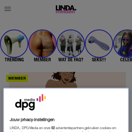
TRENDING
MEMBER
WAT DE FAQ?
SEKS!!!
CELE
Jouw privacy-instellingen
LINDA., DPG Media en onze
92
advertentiepartners gebruiken cookies om