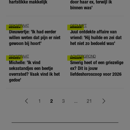
hartstikke makkelijk
door haar ex, terwijl ik
binnen was'
SEKSPRAAT
GEDUMPT
Dieuwertje: 'Ik had eerder
Juul ontdekte affaire van
willen weten dat pijn er niet
vriend: 'Hij huilde en zei dat
gewoon bij hoort'
het niet zo bedoeld was'
SEKSPRAAT
ACHTERGROND
Michelle: 'Ik vind
Smerig heet of een griezelige
seksstandjes een beetje
ex? Dit is jouw
overrated? Vaak vind ik het
liefdeshoroscoop voor 2026
gedoe'
2
1
3
...
21