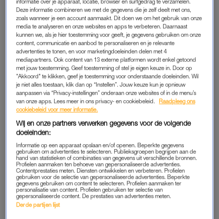
informatie over je apparaat, locatie, browser en surfgedrag te verzamelen.
Deze informatie combineren we met de gegevens die je zelf deelt met ons,
zoals wanneer je een account aanmaakt. Dit doen we om het gebruik van onze
media te analyseren en onze websites en apps te verbeteren. Daarnaast
kunnen we, als je hier toestemming voor geeft, je gegevens gebruiken om onze
content, communicatie en aanbod te personaliseren en je relevante
SEKSPRAAT
advertenties te tonen, en voor marketingdoeleinden delen met 4
TITIA: 'WAT IK MIS IN MIJN RELATIE VIND IK
mediapartners. Ook content van 13 externe platformen wordt enkel getoond
BIJ EEN ANDERE JONGEN’
met jouw toestemming. Geef toestemming of stel je eigen keuze in. Door op
"Akkoord" te klikken, geef je toestemming voor onderstaande doeleinden. Wil
je niet alles toestaan, klik dan op “Instellen”. Jouw keuze kun je opnieuw
REAL LIFE
EXCLUSIEF BIJ LINDA.MEIDEN
aanpassen via “Privacy-instellingen” onderaan onze websites of in de menu’s
Pien: 'Het was mijn eerste
De favorieten van Naiza:
van onze apps. Lees meer in ons privacy- en cookiebeleid.
Raadpleeg ons
cookiebeleid voor meer informatie.
keer, maar ik dacht: fak it, ik
'Deze luchtige, softe cake
zoen haar gewoon'
met partyspikkels: love'
Wij en onze partners verwerken gegevens voor de volgende
doeleinden:
ADVERTORIAL
SEKSPRAAT
Informatie op een apparaat opslaan en/of openen. Beperkte gegevens
gebruiken om advertenties te selecteren. Publieksgroepen begrijpen aan de
Amaya zat vast op Madeira
Maaike: 'In het begin van
hand van statistieken of combinaties van gegevens uit verschillende bronnen.
door noodweer: 'We zaten op
onze relatie waren we net
Profielen aanmaken ten behoeve van gepersonaliseerde advertenties.
Contentprestaties meten. Diensten ontwikkelen en verbeteren. Profielen
de grond tussen honderden
twee konijnen, dat is nu niet
gebruiken voor de selectie van gepersonaliseerde advertenties. Beperkte
gestrande reizigers'
meer zo'
gegevens gebruiken om content te selecteren. Profielen aanmaken ter
personalisatie van content. Profielen gebruiken ter selectie van
gepersonaliseerde content. De prestaties van advertenties meten.
Derde partijen lijst
INTERVIEW
GEDUMPT