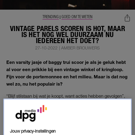
TRENDING
GOED OM TE WETEN
|
VINTAGE PARELS SCOREN IS HOT, MAAR
IS HET NOG WEL DUURZAAM NU
IEDEREEN HET DOET?
27-10-2022
|
AMBER BROUWERS
Een varsity jasje of baggy trui scoor je als je geluk hebt
al voor een prikkie bij een vintage winkel of kringloop.
Fijn voor de portemonnee en het milieu. Maar is dat nog
wel zo, nu het populair is?
“Blijf stilstaan bij wat je koopt, want acties hebben gevolgen”,
zegt Rachel Cannegieter, oprichtster van RethinkRebels. Met
haar adviesbureau wil zij een positieve verandering in de
mode-industrie teweegbrengen.
Jouw privacy-instellingen