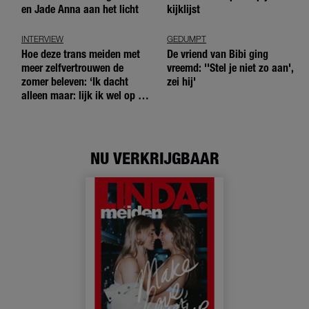
en Jade Anna aan het licht
kijklijst
INTERVIEW
GEDUMPT
Hoe deze trans meiden met
De vriend van Bibi ging
meer zelfvertrouwen de
vreemd: ''Stel je niet zo aan',
zomer beleven: ‘Ik dacht
zei hij'
alleen maar: lijk ik wel op de
andere meiden?’
NU VERKRIJGBAAR