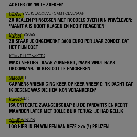
ACHTER OM 'M TE ZOEKEN'
ROYALTY VERSLAGGEVER SAM HOEVENAAR
ZO DEALEN PRINSESSEN MET RODDELS OVER HUN PRIVÉLEVEN:
'MANTRA IS NOOIT KLAGEN EN NOOIT REAGEREN'
MONEY ISSUES
ZO SPAAR JE ONGEMERKT 3000 EURO PER JAAR ZÓNDER DAT
HET PIJN DOET
KOM JE HIER VAKER?
MACY VERLIEST HAAR ZONNEBRIL, MAAR VINDT HAAR
DROOMMAN: 'IK BESLOOT TE EMIGREREN'
GEDUMPT
CARMENS VRIEND GING KEER OP KEER VREEMD: 'IK DACHT DAT
IK DEGENE WAS DIE HEM KON VERANDEREN'
BIJZONDER
ISA ONTDEKTE ZWANGERSCHAP BIJ DE TANDARTS EN KEERT
MAANDEN LATER MET BOLLE BUIK TERUG: 'JE HAD GELIJK'
WIL JE WINNEN
LOG HIER IN EN WIN ÉÉN VAN DEZE 275 (!) PRIJZEN