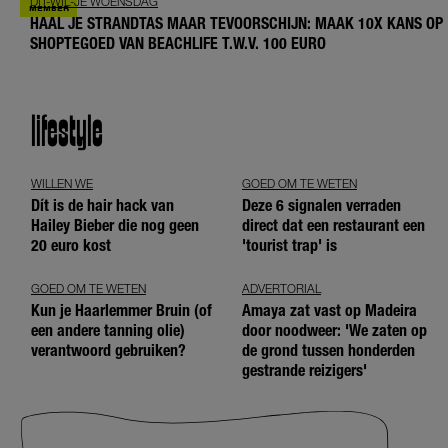
DIT-WIL-JE WOENSDAG
HAAL JE STRANDTAS MAAR TEVOORSCHIJN: MAAK 10X KANS OP
SHOPTEGOED VAN BEACHLIFE T.W.V. 100 EURO
lifestyle
WILLEN WE
GOED OM TE WETEN
Dít is de hair hack van
Deze 6 signalen verraden
Hailey Bieber die nog geen
direct dat een restaurant een
20 euro kost
'tourist trap' is
GOED OM TE WETEN
ADVERTORIAL
Kun je Haarlemmer Bruin (of
Amaya zat vast op Madeira
een andere tanning olie)
door noodweer: 'We zaten op
verantwoord gebruiken?
de grond tussen honderden
gestrande reizigers'