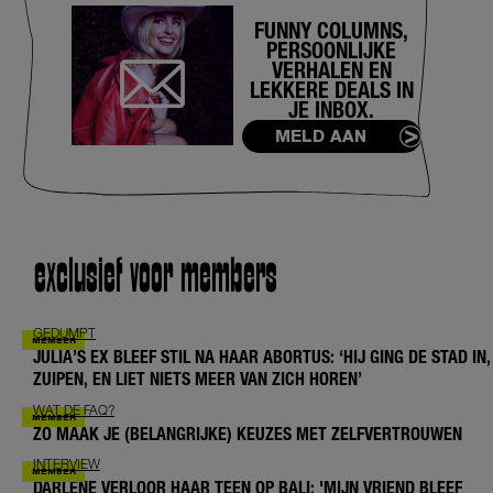
FUNNY COLUMNS,
PERSOONLIJKE
VERHALEN EN
LEKKERE DEALS IN
JE INBOX.
MELD AAN
exclusief voor members
GEDUMPT
JULIA’S EX BLEEF STIL NA HAAR ABORTUS: ‘HIJ GING DE STAD IN,
ZUIPEN, EN LIET NIETS MEER VAN ZICH HOREN’
WAT DE FAQ?
ZO MAAK JE (BELANGRIJKE) KEUZES MET ZELFVERTROUWEN
INTERVIEW
DARLENE VERLOOR HAAR TEEN OP BALI: 'MIJN VRIEND BLEEF