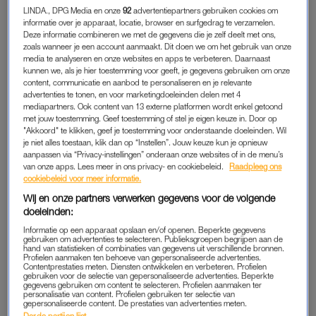
WEGWERPPRODUCT
LINDA., DPG Media en onze
92
advertentiepartners gebruiken cookies om
informatie over je apparaat, locatie, browser en surfgedrag te verzamelen.
Het nieuwe corset dat je in de stad hebt gekocht kan jou erg
Deze informatie combineren we met de gegevens die je zelf deelt met ons,
blij maken, maar je maakt het milieu er minder blij mee.
zoals wanneer je een account aanmaakt. Dit doen we om het gebruik van onze
“Textiel is een van de grootste vervuilende industrieën. In
media te analyseren en onze websites en apps te verbeteren. Daarnaast
kunnen we, als je hier toestemming voor geeft, je gegevens gebruiken om onze
Europa wordt jaarlijks 5,8 miljoen ton textiel weggegooid. Dat is
content, communicatie en aanbod te personaliseren en je relevante
per persoon elf kilogram.” Het besef dat kleding steeds meer
advertenties te tonen, en voor marketingdoeleinden delen met 4
mediapartners. Ook content van 13 externe platformen wordt enkel getoond
een ‘wegwerpproduct’ is geworden, heeft ervoor gezorgd dat
met jouw toestemming. Geef toestemming of stel je eigen keuze in. Door op
we vaker een bezoekje brengen aan de tweedehands winkel.
"Akkoord" te klikken, geef je toestemming voor onderstaande doeleinden. Wil
je niet alles toestaan, klik dan op “Instellen”. Jouw keuze kun je opnieuw
aanpassen via “Privacy-instellingen” onderaan onze websites of in de menu’s
Er is daarom ook een toestroom aan vintage kledingwinkels –
van onze apps. Lees meer in ons privacy- en cookiebeleid.
Raadpleeg ons
denk maar aan al die Instagram-shops. “Die kleding wordt
cookiebeleid voor meer informatie.
gesorteerd en gecategoriseerd op enorme verzamelpunten.
Wij en onze partners verwerken gegevens voor de volgende
Het legt vaak een grote afstand af, maar de milieu-impact zal
doeleinden:
altijd lager uitkomen dan wanneer je een nieuw product koopt.
Informatie op een apparaat opslaan en/of openen. Beperkte gegevens
gebruiken om advertenties te selecteren. Publieksgroepen begrijpen aan de
Dat komt omdat het materiaal niet opnieuw gemaakt hoeft te
hand van statistieken of combinaties van gegevens uit verschillende bronnen.
worden.”
Profielen aanmaken ten behoeve van gepersonaliseerde advertenties.
Contentprestaties meten. Diensten ontwikkelen en verbeteren. Profielen
gebruiken voor de selectie van gepersonaliseerde advertenties. Beperkte
gegevens gebruiken om content te selecteren. Profielen aanmaken ter
personalisatie van content. Profielen gebruiken ter selectie van
DUURZAAM
gepersonaliseerde content. De prestaties van advertenties meten.