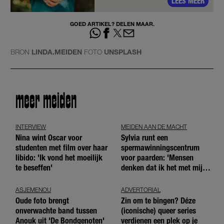
LEES MEER
GOED ARTIKEL? DELEN MAAR.
BRON
LINDA.MEIDEN
FOTO
UNSPLASH
meer meiden
INTERVIEW
MEIDEN AAN DE MACHT
Nina wint Oscar voor
Sylvia runt een
studenten met film over haar
spermawinningscentrum
libido: 'Ik vond het moeilijk
voor paarden: 'Mensen
te beseffen'
denken dat ik het met mijn
blote handen doe'
ASJEMENOU
ADVERTORIAL
Oude foto brengt
Zin om te bingen? Déze
onverwachte band tussen
(iconische) queer series
Anouk uit 'De Bondgenoten'
verdienen een plek op je